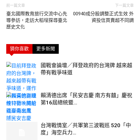
前一篇文章
下一篇文章
臺北國際教育旅行交流中心先
00940成分股調整正式生效 外
導參訪，走訪大稻埕探尋臺北
資投信買賣超不同調
歷史文化
猜你喜歡
更多新聞
國戰會論壇／拜登政府的台灣牌 越來越
帶有戰爭味道
賴清德出席「民安吉慶 南方有囍」慶祝
第16屆總統暨...
台灣戰情室／共軍第三波戰巡 520「中
度」海空兵力...