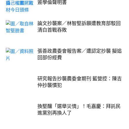
簽學倫聲明書
論文抄襲案／林智堅訴願遭教育部駁回
清白首戰吞敗
張善政農委會報告案／遭認定抄襲 擬追
回部份經費
研究報告抄襲農委會期刊 藍營控：陳吉
仲抄襲慣犯
換堅釀「選舉災情」！毛嘉慶：拜託民
進黨別再換人了