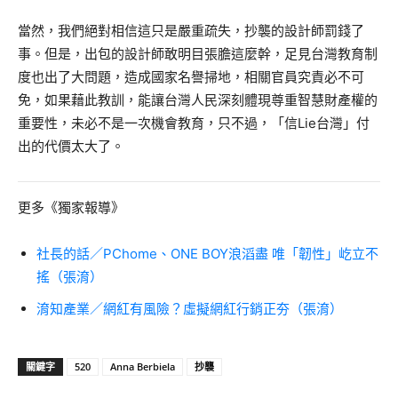
當然，我們絕對相信這只是嚴重疏失，抄襲的設計師罰錢了
事。但是，出包的設計師敢明目張膽這麼幹，足見台灣教育制
度也出了大問題，造成國家名譽掃地，相關官員究責必不可
免，如果藉此教訓，能讓台灣人民深刻體現尊重智慧財產權的
重要性，未必不是一次機會教育，只不過，「信Lie台灣」付
出的代價太大了。
更多《獨家報導》
社長的話／PChome、ONE BOY浪滔盡 唯「韌性」屹立不
搖（張淯）
淯知產業／網紅有風險？虛擬網紅行銷正夯（張淯）
關鍵字
520
Anna Berbiela
抄襲