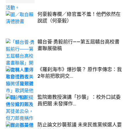
何豪毅專欄／綠官羞不羞！他們依然在
說謊（何豪毅）
贛台薈·勇毅前行——第五屆贛台高校書
畫聯展徵稿
《羅刹海市》爆抄襲？ 原作李傳忠：我
2年前把歌詞交...
監院邀教授演講「抄襲」：校外口試委
員把關 未發揮作...
防止論文抄襲惹議 未來民進黨候選人要