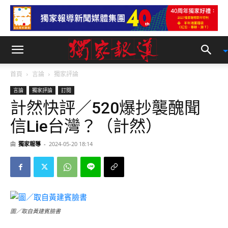
首頁
言論
獨家評論
言論
獨家評論
訂閱
計然快評／520爆抄襲醜聞
信Lie台灣？（計然）
由
獨家報導
-
2024-05-20 18:14
圖／取自黃建賓臉書