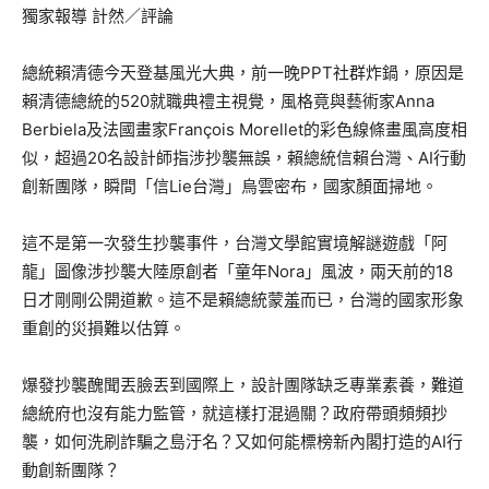
獨家報導 計然／評論
總統賴清德今天登基風光大典，前一晚PPT社群炸鍋，原因是
賴清德總統的520就職典禮主視覺，風格竟與藝術家Anna
Berbiela及法國畫家François Morellet的彩色線條畫風高度相
似，超過20名設計師指涉抄襲無誤，賴總統信賴台灣、AI行動
創新團隊，瞬間「信Lie台灣」烏雲密布，國家顏面掃地。
這不是第一次發生抄襲事件，台灣文學館實境解謎遊戲「阿
龍」圖像涉抄襲大陸原創者「童年Nora」風波，兩天前的18
日才剛剛公開道歉。這不是賴總統蒙羞而已，台灣的國家形象
重創的災損難以估算。
爆發抄襲醜聞丟臉丟到國際上，設計團隊缺乏專業素養，難道
總統府也沒有能力監管，就這樣打混過關？政府帶頭頻頻抄
襲，如何洗刷詐騙之島汙名？又如何能標榜新內閣打造的AI行
動創新團隊？