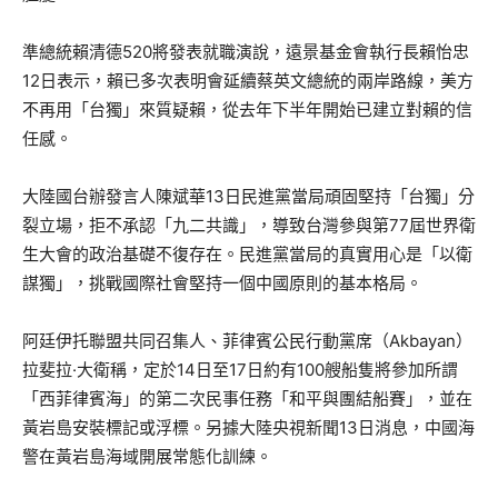
準總統賴清德520將發表就職演說，遠景基金會執行長賴怡忠
12日表示，賴已多次表明會延續蔡英文總統的兩岸路線，美方
不再用「台獨」來質疑賴，從去年下半年開始已建立對賴的信
任感。
大陸國台辦發言人陳斌華13日民進黨當局頑固堅持「台獨」分
裂立場，拒不承認「九二共識」，導致台灣參與第77屆世界衛
生大會的政治基礎不復存在。民進黨當局的真實用心是「以衛
謀獨」，挑戰國際社會堅持一個中國原則的基本格局。
阿廷伊托聯盟共同召集人、菲律賓公民行動黨席（Akbayan）
拉斐拉·大衛稱，定於14日至17日約有100艘船隻將參加所謂
「西菲律賓海」的第二次民事任務「和平與團結船賽」，並在
黃岩島安裝標記或浮標。另據大陸央視新聞13日消息，中國海
警在黃岩島海域開展常態化訓練。