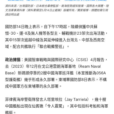
資料來源／台灣國防部、日本統合幕僚監部、南海態勢感知智庫、國際各大媒體、陸
文浩軍事資料庫（資料累積至5月14日止截稿）版權所有／獨家報導，媒體如需引用
請註明出處
國防部14日晚上表示，自下午17時起，陸續偵獲中共蘇
愷-30、運-8及無人機等各型主、輔戰機計23架次出海活動，
其中15架次逾越中線及其延伸線進入台灣北、中部及西南空
域，配合共艦執行「聯合戰備警巡」。
政治掃描
：美國智庫戰略與國際研究中心（CSIS）4月報告，
去（2023）年12月在戈公港雲朗海軍基地（Ream Naval
Base）新碼頭停靠的2艘中國海軍巡洋艦（本室推斷為056A
型護衛艦）幾乎形成永久部署。柬埔寨國防部8日表示，不構
成中國軍方在柬埔寨的永久部署。
菲律賓海岸警衛隊發言人塔里埃拉（Jay Tarriela），幾十艘
中國艦船出現在仙賓礁「令人震驚」，其中包括科考船和海軍
艦艇。