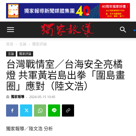
首頁
言論
獨家評論
言論
獨家評論
台灣戰情室／台海安全亮橘
燈 共軍黃岩島出拳「圍島畫
圈」應對（陸文浩）
由
獨家報導
-
2024-05-15 10:45
獨家報導／陸文浩 分析