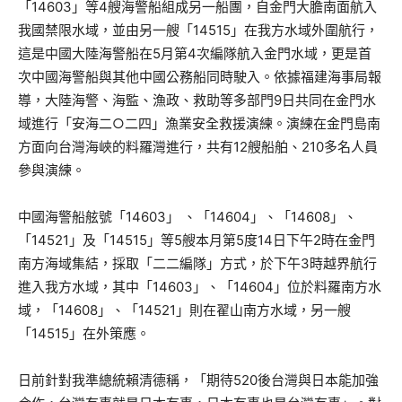
「14603」等4艘海警船組成另一船團，自金門大膽南面航入
我國禁限水域，並由另一艘「14515」在我方水域外圍航行，
這是中國大陸海警船在5月第4次編隊航入金門水域，更是首
次中國海警船與其他中國公務船同時駛入。依據福建海事局報
導，大陸海警、海監、漁政、救助等多部門9日共同在金門水
域進行「安海二○二四」漁業安全救援演練。演練在金門島南
方面向台灣海峽的料羅灣進行，共有12艘船舶、210多名人員
參與演練。
中國海警船舷號「14603」 、「14604」、「14608」、
「14521」及「14515」等5艘本月第5度14日下午2時在金門
南方海域集結，採取「二二編隊」方式，於下午3時越界航行
進入我方水域，其中「14603」、「14604」位於料羅南方水
域，「14608」、「14521」則在翟山南方水域，另一艘
「14515」在外策應。
日前針對我準總統賴清德稱，「期待520後台灣與日本能加強