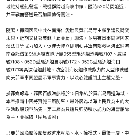
域維持艦船警巡、戰機群跨越海峽中線，隨時520時間迫近，
共軍戰備警巡是否加壓值得關注。
隨著，菲國因與中共在南海仁愛礁與黃岩島等主權爭議及衝突
未果，近期又仗著美菲「肩並肩」聯演，並另有軍事同盟國家
澳法日等武力加入，促使大陸立即調動共軍南部戰區海軍駐海
南亞龍灣第9驅逐艦支隊所屬055型驅逐艦遵義號/107、咸陽
號/108、052D型驅逐艦昆明號/172、052C型驅逐艦海口
號/171等具遠程艦對地、防空制海反艦作戰能力的大型作戰艦
向美菲軍事同盟展示軍事實力，以決心維護領土主權完整。
據菲媒報導，菲國百艘漁船將於15日集結於黃岩島周邊海域，
本室推斷中國將實施三層防禦，最外層為以海上民兵為主的大
型漁政船類型船隻、第二層為具遠具強勢噴水能力的海警船隊
為主，並採取「圍島畫圈」
只要菲國漁船等船隻敢進來就堵、水、撞模式。最後一層，中