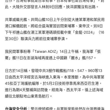
合作，台灣有事就是日本有事，日本有事也是台灣有事」。對
此，大陸外交部發言人林劍9日回應，挾洋謀獨沒有出路。
共軍戚繼光艦、井岡山艦10日上午分別從大連某軍港和某民用
港口解纜起航，將結合遠海實習訪問柬埔寨、東帝汶。另9日
下午祁連山艦在湛江某軍港碼頭搭載中柬「金龍-2024」（16
至30日）聯演兵力將前往柬埔寨參演。
我民間軍事粉專「Taiwan ADIZ」14日上午稱，我海軍「張
騫」艦11日在澎湖海域再度遇上中國籍「麗水」艦/157。
日方於14日稱，發現中共3艘作戰艦船/118、547、960等13
日由西太平洋經宮古海峽進入東海。本室推斷，為中共海軍第
45批亞丁灣護航編隊，於5月2日技術停靠馬來西亞巴生港，
進行為期4天整補與訪問後，經南海、西太平洋，循上述海域
續往北朝駐地山東青島航行。
台海安全分析
：警示燈號橘燈。共軍新常態依然在台灣周邊海