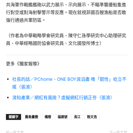
共海軍作戰艦艦砲以武力展示、示向展示、不瞄準襲擾船隻進
行對空或對海射擊警示等反應。現在就視菲國百艘漁船是否敢
強行通過共軍防區。
（作者為中華戰略學會研究員、陳守仁孫學研究中心助理研究
員、中華經略國防協會研究員、文化國發所博士）
更多《獨家報導》
社長的話／PChome、ONE BOY浪滔盡 唯「韌性」屹立不
搖（張淯）
淯知產業／網紅有風險？虛擬網紅行銷正夯（張淯）
關鍵字
圍島畫圈
橘燈
福建號
長江
陸文浩
前一篇文章
下一篇文章