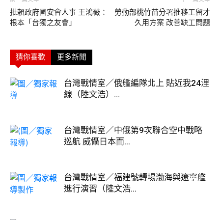
批賴政府國安會人事 王鴻薇：
勞動部桃竹苗分署推移工留才
根本「台獨之友會」
久用方案 改善缺工問題
猜你喜歡
更多新聞
台灣戰情室／俄艦編隊北上 貼近我24浬
線（陸文浩）...
台灣戰情室／中俄第9次聯合空中戰略
巡航 威懾日本而...
台灣戰情室／福建號轉場渤海與遼寧艦
進行演習（陸文浩...