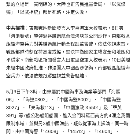
繫的立場是一貫明確的，大陸也正告民進黨當局，「以武謀
獨」「以武拒統」都是死路，注定失敗。
中共掃描
：東部戰區新聞發言人李熹海軍大校表示，8日美
「海爾賽號」導彈驅逐艦過航台灣海峽並公開炒作。東部戰區
組織海空兵力對美艦過航行動全程跟監警戒，依法依規處置。
戰區部隊時刻保持高度戒備，堅決捍衛國家主權安全和地區和
平穩定。南部戰區新聞發言人田軍里空軍大校表示，10日美艦
未經中國政府批准，非法闖入中國西沙領海，南部戰區組織海
空兵力，依法依規跟蹤監視並警告驅離。
5月9日下午3時，由隸屬於中國海事及漁業等部門「海巡
06」、「海巡0802」、「中國海監8002」、「中國海監
8027」、「東海救113」、「中國漁政 35501」及「華英
391」等7艘公務船組船團，進入金門料羅西南方約4浬之我國
限制水域，並與另3艘中國漁船，疑似從事海上操演。同一時
間，由中國海警「14608」、「14512」、「14604」、