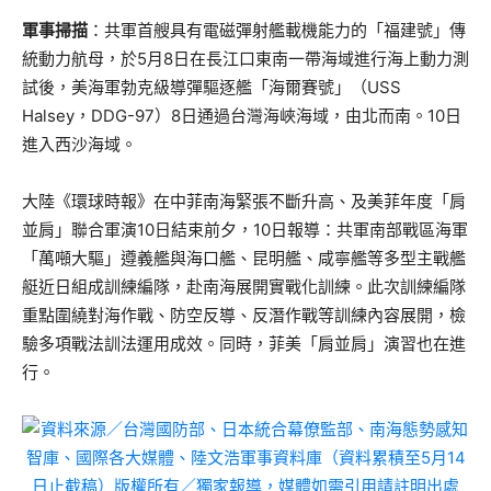
軍事掃描
：共軍首艘具有電磁彈射艦載機能力的「福建號」傳
統動力航母，於5月8日在長江口東南一帶海域進行海上動力測
試後，美海軍勃克級導彈驅逐艦「海爾賽號」（USS
Halsey，DDG-97）8日通過台灣海峽海域，由北而南。10日
進入西沙海域。
大陸《環球時報》在中菲南海緊張不斷升高、及美菲年度「肩
並肩」聯合軍演10日結束前夕，10日報導：共軍南部戰區海軍
「萬噸大驅」遵義艦與海口艦、昆明艦、咸寧艦等多型主戰艦
艇近日組成訓練編隊，赴南海展開實戰化訓練。此次訓練編隊
重點圍繞對海作戰、防空反導、反潛作戰等訓練內容展開，檢
驗多項戰法訓法運用成效。同時，菲美「肩並肩」演習也在進
行。