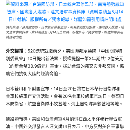
資料來源／台灣國防部、日本統合幕僚監部、南海態勢感知智庫、國際各大媒體、陸
文浩軍事資料庫（資料累積至5月14日止截稿）版權所有／獨家報導，媒體如需引用
請註明出處
外交掃描
：520總統就職前夕，美國聯邦眾議院「中國問題特
別委員會」10日提出新法案，授權提撥一筆3年期共1.2億美元
（約新台幣38.9億元）基金，援助台灣的邦交與非邦交國，協
助它們抗衡大陸的經濟脅迫。
日本笹川和平財團宣布，14日至20日將在日本舉行自衛隊和
共軍校級軍官交流活動，會有20名共軍校級軍官訪日，參觀日
本防衛省、航空自衛隊小牧基地、海上自衛隊舞鶴基地等地。
據路透報導，美國和台灣海軍4月悄悄在西太平洋舉行聯合軍
演。中國外交部發言人汪文斌14日表示，中方反對美台軍事聯