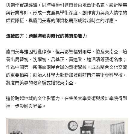
與創作實踐經驗，同時積極引進閩台兩地藝術名家、設計精英
與行業導師，形成一支兼具學術深度、創作實力與育人情懷的
師資隊伍，與廈門美專的師資格局形成跨越時空的呼應。
澤被四方：跨越海峽與時代的美育影響力
廈門美專雖因戰亂停辦，但其影響輻射兩岸、遠及東南亞。培
養出周碧初、沈耀初、呂基正、黃連登、鐘泗濱等藝術名家；
作為中國第一所海峽兩岸合辦的藝術學校，成為閩台文化交流
的重要橋梁；創始人林學大赴新加坡創辦南洋美術專科學校，
將廈門美專的教育模式播撒東南亞。
這份跨越地域的文化影響力，在集美大學美術與設計學院得到
進一步彰顯與昇華。