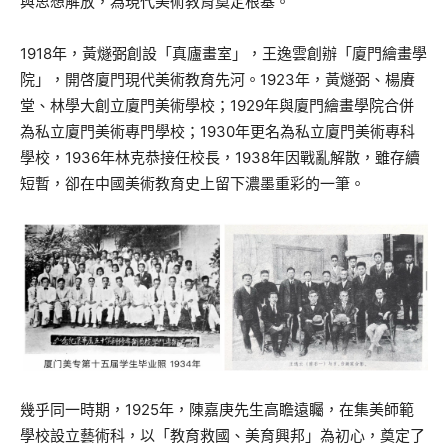
與思想解放，為現代美術教育奠定根基。
1918年，黃燧弼創設「真廬畫室」，王逸雲創辦「廈門繪畫學
院」，開啓廈門現代美術教育先河。1923年，黃燧弼、楊賡
堂、林學大創立廈門美術學校；1929年與廈門繪畫學院合併
為私立廈門美術專門學校；1930年更名為私立廈門美術專科
學校，1936年林克恭接任校長，1938年因戰亂解散，雖存續
短暫，卻在中國美術教育史上留下濃墨重彩的一筆。
幾乎同一時期，1925年，陳嘉庚先生高瞻遠矚，在集美師範
學校設立藝術科，以「教育救國、美育興邦」為初心，奠定了