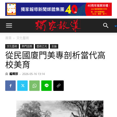
首頁
文化藝術
文化藝術
熱門話題
藝術之光
言論
從民國廈門美專剖析當代高
校美育
由
編輯部
-
2026-05-16 13:14