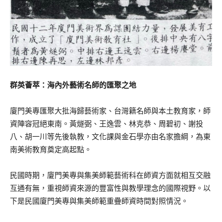
群英薈萃：海內外藝術名師的匯聚之地
廈門美專匯聚大批海歸藝術家、台灣籍名師與本土教育家，師
資陣容冠絕東南。黃燧弼、王逸雲、林克恭、周碧初、謝投
八、胡一川等先後執教，文化課與金石學亦由名家擔綱，為東
南美術教育奠定高起點。
民國時期，廈門美專與集美師範藝術科在師資方面就相互交融
互通有無，重視師資來源的豐富性與教學理念的國際視野。以
下是民國廈門美專與集美師範重疊師資時間對照情況。