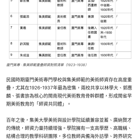
廈門美專 · 集美師範重疊師資對照清單（1923–1938）
民國時期廈門美術專門學校與集美師範的美術師資存在高度重
疊，尤其在1926-1937年最為密集，兩校共享以林學大、郭應
麟、張書旂為核心的閩南現代美術教育骨幹群體，形成閩省早
期美術教育的「師資共同體」。
百年之後，集美大學美術與設計學院延續兼容並蓄、廣納賢才
的傳統，師資力量持續增強。學院擁有一支高學歷、高職稱、
結構合理的教學科研團隊，多位教師具備海外訪學、跨界研究