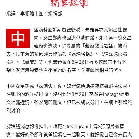
編譯：李順瑭｜圖：編輯部
國演藝圈近期風聲鶴唳，先是吳亦凡爆出性醜
中
聞，女星鄭爽也因逃稅遭罰鍰，如今連一線女星
趙薇也遭殃，除專屬的「趙薇微博超話」被消
失，其主演的多部經典作品如《還珠格格》、《情深深雨濛
濛》、《畫皮》等，也無預警在8月26日被多家影音平台下
架，就連演員表也看不見她的名字，令演藝圈相當錯愕。
中國女星趙薇「被消失」後，媒體瘋傳她連夜搭機飛往法國，
在鄉下的酒莊避風頭。沒想到她8月29日突然在Instagram發
文吐露近況，雖然隨即刪文，但已被網友截圖，在網上引起熱
烈討論。
據媒體消息報導指出，趙薇在Instagram上傳3張照片並寫
道：最好的季節和爸爸媽媽在一起聊天，就好像自己從未長大