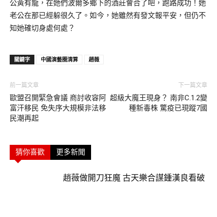
公黃有龍，在她們波爾多鄉下的酒莊會合了吧，跑路成功！她
老公在那已經躲很久了。如今，她雖然有發文報平安，但仍不
知她確切身處何處？
關鍵字
中國演藝圈清算
趙薇
前一篇文章
下一篇文章
歐盟召開緊急會議 商討收容阿
超級大魔王現身？ 南非C.1.2變
富汗移民 免失序大規模非法移
種新毒株 驚疫已現蹤7國
民潮再起
猜你喜歡
更多新聞
趙薇做開刀狂魔 古天樂合謀鍾漢良看破