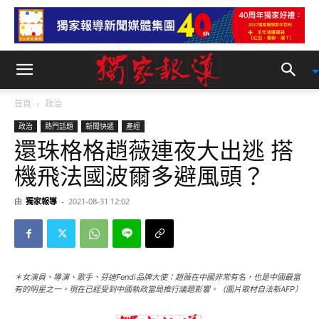
首頁
政治
政治
熱門話題
新聞快遞
產經
還珠格格趙薇連夜大出逃 搭
機飛法國波爾多避風頭？
由
獨家報導
-
2021-08-31 12:02
＊女演員、導演、歌手、芬迪Fendi品牌大使：趙薇在中國非常有名，也是中國最富
有的明星之一。現在已經受到中國執政當局推行議題影響。（圖片取材自法新AFP）