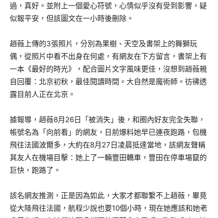
過，真好。並附上一個愛心符號，心情似乎沒有受到影響，疑
似報平安，但該圖文在一小時後刪除。
趙薇上傳的3張照片，分別為果樹、天空及書架上的舞獅玩
偶，從照片中看不出身在何處，有網友在下方留言，書架上有
一本《最好的時光》，配合圖片文字風味更佳，沒想到趙薇親
自回覆：北京初秋，最佳閱讀時間。大自然是魔術師。彷彿透
露目前人正在北京。
據報導，趙薇8月26日「被消失」後，和圈內好友完全失聯，
帳號名為「向前看」的網友，日前爆料她早已連夜跑路，包機
飛往法國波爾多，大約在8月27日凌晨抵達當地，該網友聲稱
其友人在機場目擊：她上了一輛豐田轎車，豐田在停車場竄的
巨快，跑路了。
該名網友推測，正是因為如此，大家才都聯繫不上趙薇，畢竟
從大陸飛往法國，航程少說也要10個小時，現在她應該和她老