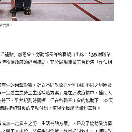
表受獎。
工生活補貼」感恩會，勞動部長許銘春親自出席。她感謝職業
及時獲得政府的紓困補助，充分展現職業工會扮演「作伙相
業產生的衝擊影響，針對不同對象已分別規劃不同之紓困及
無一定雇主之勞工生活補貼方案」是在這波疫情中，補助人
支持下，雖然規劃時間短，但在各職業工會的協助下，32天
次補貼措施背後的辛勤付出，值得全民給予熱烈掌聲。
者或無一定雇主之勞工生活補貼方案」，是為了協助受疫情
主之勞工。由於「防疫視同作戰，紓困如同救火」，補貼對