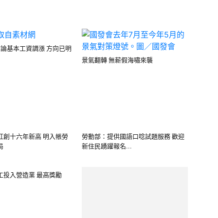
討論基本工資調漲 方向已明
景氣翻轉 無薪假海嘯來襲
紅創十六年新高 明入帳勞
勞動部：提供國語口唸試題服務 歡迎
局
新住民踴躍報名...
工投入營造業 最高獎勵
勞動部：提供專家入廠輔導服務 創造
勞資雙贏關係
主設高溫防護設備 最高可
暑期打工族注意 切記保護自身勞工權
益