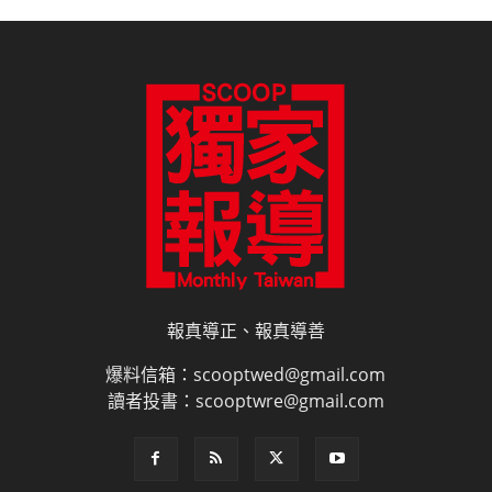
報真導正、報真導善
爆料信箱：scooptwed@gmail.com
讀者投書：scooptwre@gmail.com
電子書訂閱
雜誌平面廣告刊登價目表
網路廣告刊登
隱私權說明
授權申請