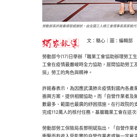
勞動部長許銘春頒發感謝狀，由全國工人總工會理事長張家銘代
文：駱心｜圖：編輯部
勞動部今(17)日舉辦「職業工會協助辦理勞
工會在疫情最嚴峻時全力協助，居間協助勞工
挺」勞工的角色與精神。
許銘春表示，為因應武漢肺炎疫情對國內各產
振興方案，提供相關協助。而「自營作業者及
數最多、範圍也最廣的紓困措施。在行政院的
完成112萬人的核付任務，基層職業工會在這
勞動部勞工保險局長鄧明斌指出，「自營作業
衝擊而有收入受影響的自營作業者或無一定雇