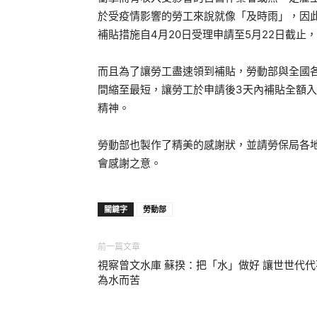
於受疫情影響的勞工來說就像「及時雨」，因此
補貼措施自4月20日受理申請至5月22日截止
而且為了讓勞工盡速領到補貼，勞動部與全國
間縮至最短，讓勞工於申請後3天內補貼全額
精神。
勞動部也製作了精美的感謝狀，並請勞保局各
會感謝之意。
關鍵字
勞動部
前一篇文章
視察曾文水庫 蘇揆：把「水」做好 讓世世代代
為水而苦