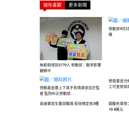
猜你喜歡
更多新聞
勞動部9月
確
無薪假增到3770人 勞動部：戰爭影響
觀察中
勞退基金分
工可查勞保
勞動基金遭上下其手有情資卻怠於監
督 監院糾正勞動部...
高級實習生重回職場 投保規定有3種
鼓勵失業勞
10.8萬元
勞動部網紅攜手 傳遞青年正確勞動觀
勞動部：雇
念
補助50萬元