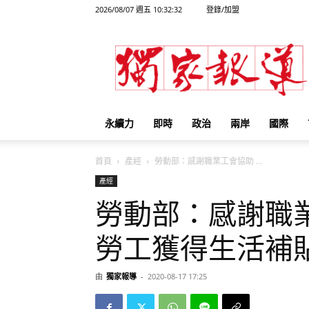
2026/08/07 週五 10:32:32
登錄/加盟
獨
家
報
導
永續力
即時
政治
兩岸
國際
首頁
產經
勞動部：感謝職業工會協助 ...
產經
勞動部：感謝職業
勞工獲得生活補
由
獨家報導
-
2020-08-17 17:25