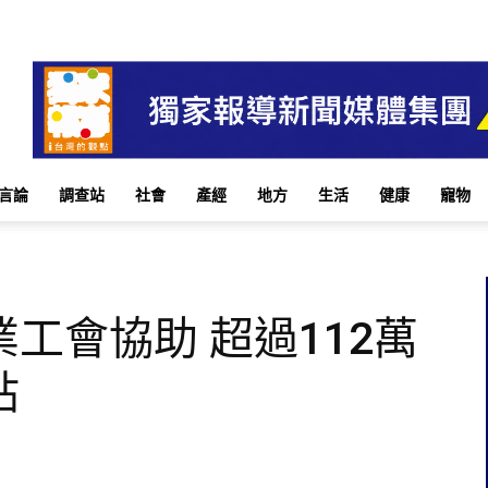
言論
調查站
社會
產經
地方
生活
健康
寵物
工會協助 超過112萬
貼