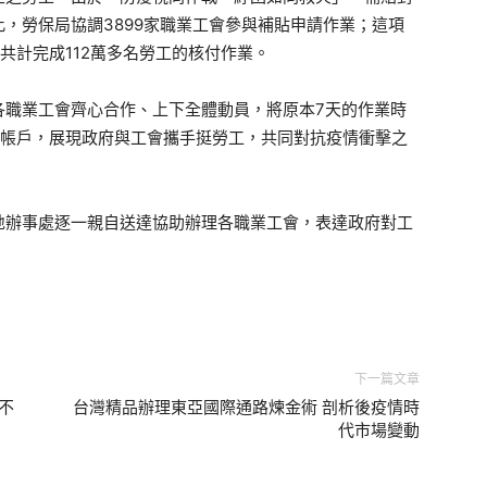
，勞保局協調3899家職業工會參與補貼申請作業；這項
，共計完成112萬多名勞工的核付作業。
各職業工會齊心合作、上下全體動員，將原本7天的作業時
入帳戶，展現政府與工會攜手挺勞工，共同對抗疫情衝擊之
地辦事處逐一親自送達協助辦理各職業工會，表達政府對工
下一篇文章
不
台灣精品辦理東亞國際通路煉金術 剖析後疫情時
代市場變動