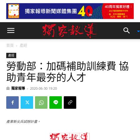
首頁
產經
產經
勞動部：加碼補助訓練費 協
助青年最夯的人才
由
獨家報導
-
2020-06-30 19:20
產業新尖兵試辦計畫。