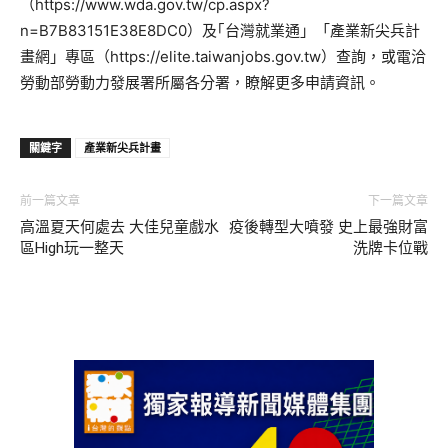
（https://www.wda.gov.tw/cp.aspx?
n=B7B83151E38E8DC0）及｢台灣就業通」「產業新尖兵計
畫網」專區（https://elite.taiwanjobs.gov.tw）查詢，或電洽
勞動部勞動力發展署所屬各分署，瞭解更多申請資訊。
關鍵字
產業新尖兵計畫
前一篇文章
下一篇文章
高溫夏天何處去 大佳兒童戲水
疫後轉型大噴發 史上最強財富
區High玩一整天
洗牌卡位戰