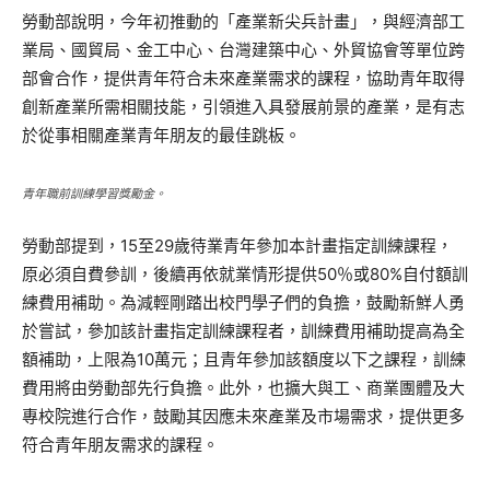
勞動部說明，今年初推動的「產業新尖兵計畫」，與經濟部工
業局、國貿局、金工中心、台灣建築中心、外貿協會等單位跨
部會合作，提供青年符合未來產業需求的課程，協助青年取得
創新產業所需相關技能，引領進入具發展前景的產業，是有志
於從事相關產業青年朋友的最佳跳板。
青年職前訓練學習獎勵金。
勞動部提到，15至29歲待業青年參加本計畫指定訓練課程，
原必須自費參訓，後續再依就業情形提供50％或80%自付額訓
練費用補助。為減輕剛踏出校門學子們的負擔，鼓勵新鮮人勇
於嘗試，參加該計畫指定訓練課程者，訓練費用補助提高為全
額補助，上限為10萬元；且青年參加該額度以下之課程，訓練
費用將由勞動部先行負擔。此外，也擴大與工、商業團體及大
專校院進行合作，鼓勵其因應未來產業及市場需求，提供更多
符合青年朋友需求的課程。