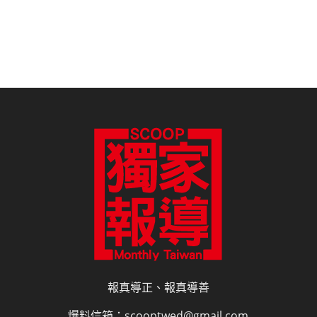
報真導正、報真導善
爆料信箱：scooptwed@gmail.com