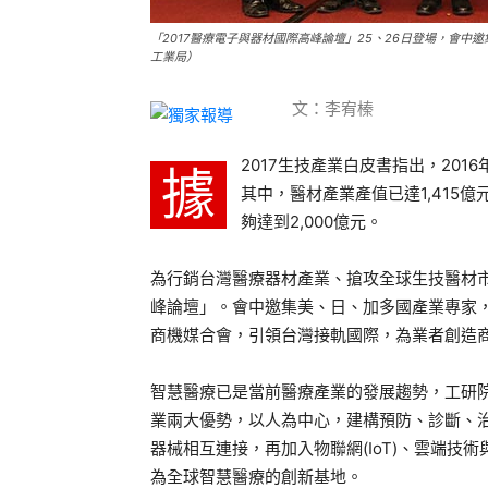
「2017醫療電子與器材國際高峰論壇」25、26日登場，會
工業局）
文：李宥榛
2017生技產業白皮書指出，201
據
其中，醫材產業產值已達1,415億
夠達到2,000億元。
為行銷台灣醫療器材產業、搶攻全球生技醫材市場
峰論壇」。會中邀集美、日、加多國產業專家
商機媒合會，引領台灣接軌國際，為業者創造
智慧醫療已是當前醫療產業的發展趨勢，工研
業兩大優勢，以人為中心，建構預防、診斷、治
器械相互連接，再加入物聯網(IoT)、雲端技術與
為全球智慧醫療的創新基地。