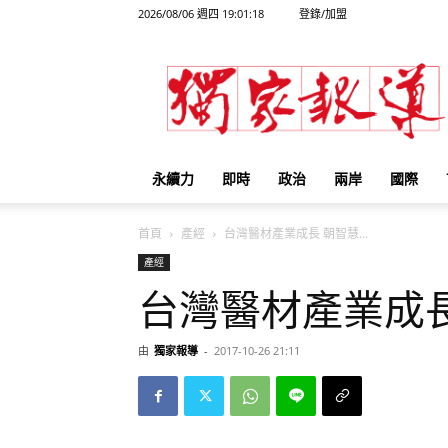
2026/08/06 週四 19:01:18
登錄/加盟
獨
家
報
導
永續力
即時
政治
兩岸
國際
首頁
產經
台灣醫材產業成長 朝智慧...
產經
台灣醫材產業成
由
獨家報導
-
2017-10-26 21:11