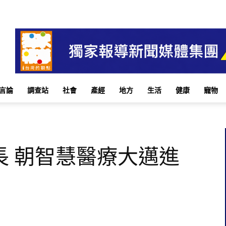
言論
調查站
社會
產經
地方
生活
健康
寵物
長 朝智慧醫療大邁進