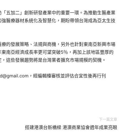
動「五加二」創新研發產業中的重要一環。為推動生醫產業
加強醫療器材系統化及智慧化，期盼帶領台灣成為亞太生技
醫療的發展策略、法規與商機，另外也針對東南亞新興市場
年東南亞經濟成長率更可望突破5％，再加上該地區豐厚的
定，這些發展趨勢將是台灣業者擴充市場規模的契機。
d@gmail.com，經編輯檯審核並評估合宜性後再行刊
下一篇文章
搭建港澳台新橋樑 港澳商業協會週年成果亮眼