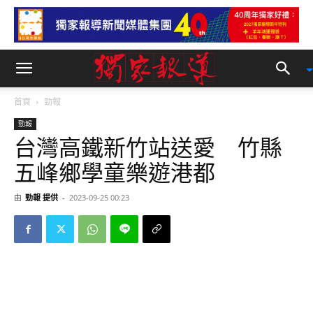
首頁
勁報
勁報
台灣高鐵新竹站送愛 竹縣
五峰鄉學童樂遊港都
由
勁報 提供
-
2023-09-25 00:23