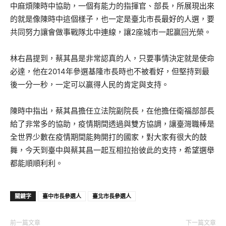
中麻煩陳時中協助，一個有能力的指揮官、部長，所展現出來
的就是像陳時中這個樣子，也一定是臺北市長最好的人選，要
共同努力讓會做事戰隊北中連線，讓2座城市一起贏回光榮。
林右昌提到，蔡其昌是非常認真的人，只要事情決定就是使命
必達，他在2014年參選基隆市長時也不被看好，但堅持到最
後一分一秒，一定可以贏得人民的肯定與支持。
陳時中指出，蔡其昌擔任立法院副院長，在他擔任衛福部部長
給了非常多的協助，疫情期間透過與雙方協調，讓臺灣職棒是
全世界少數在疫情期間能夠開打的國家，對大家有很大的鼓
舞，今天到臺中與蔡其昌一起互相拉抬彼此的支持，希望選舉
都能順順利利。
關鍵字
臺中市長參選人
臺北市長參選人
前一篇文章
下一篇文章