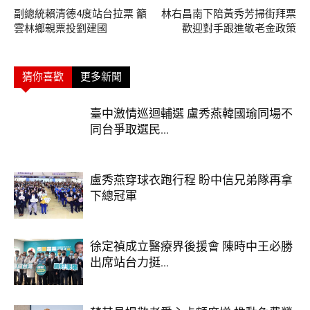
副總統賴清德4度站台拉票 籲
林右昌南下陪黃秀芳掃街拜票
雲林鄉親票投劉建國
歡迎對手跟進敬老金政策
猜你喜歡
更多新聞
臺中激情巡迴輔選 盧秀燕韓國瑜同場不
同台爭取選民...
盧秀燕穿球衣跑行程 盼中信兄弟隊再拿
下總冠軍
徐定禎成立醫療界後援會 陳時中王必勝
出席站台力挺...