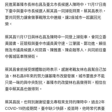
民進黨基隆市長林右昌及臺北市長候選人陳時中，11月17日南
下臺中與臺中市長候選人蔡其昌一同掃街拜票，蔡其昌表示，
要共同努力讓會做事戰隊北中連線，讓2座城市一起贏回光
榮。
蔡其昌11月17日與林右昌及陳時中一同登上掃街車，會同立委
黃國書、莊競程與臺中市議員黃守達、江肇國、鄭功進、賴佳
微及市議員候選人何昆霖、陳雅惠、陳俞融等人，共同前往臺
中舊城區車隊掃街。
蔡其昌會前接受媒體聯訪時表示，感謝老戰友林右昌幫自己加
油，林右昌8年來的努力讓基隆市改變發展，城市要進步不能
只是一昧的與中央對抗，基隆市的改變林右昌做得到，相信在
臺中蔡其昌也做得到。
蔡其昌說，也特別謝謝從臺北專程來支持的陳時中，過去2年
COVID-19防疫期間，臺中缺少快篩、疫苗時，他時常代表臺