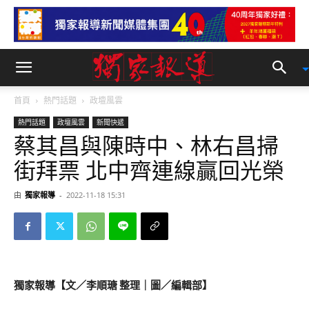
首頁
熱門話題
政壇風雲
熱門話題
政壇風雲
新聞快遞
蔡其昌與陳時中、林右昌掃
街拜票 北中齊連線贏回光榮
由
獨家報導
-
2022-11-18 15:31
獨家報導【文／李順瑭 整理｜圖／編輯部】