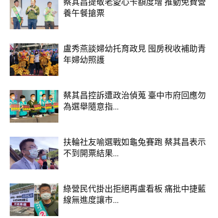
蔡其昌提敬老愛心卡額度增 推動免費營
養午餐搶票
盧秀燕談婦幼托育政見 囤房稅收補助青
年婦幼照護
蔡其昌控訴遭政治偵蒐 臺中市府回應勿
為選舉隨意指...
扶輪社友喻選戰如龜兔賽跑 蔡其昌表示
不到開票結果...
綠營民代掛出拒絕再盧看板 痛批中捷藍
線無進度讓市...