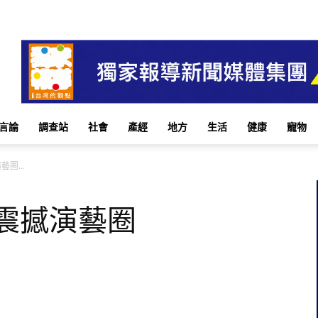
言論
調查站
社會
產經
地方
生活
健康
寵物
圈...
震撼演藝圈