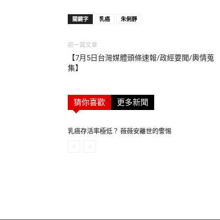
關鍵字
乳癌
朱俐靜
前一篇文章
【7月5日台灣媒體頭條速報/政經要聞/輿情蒐
集】
猜你喜歡
更多新聞
乳癌存活率極低？ 薇薇安離世的警惕