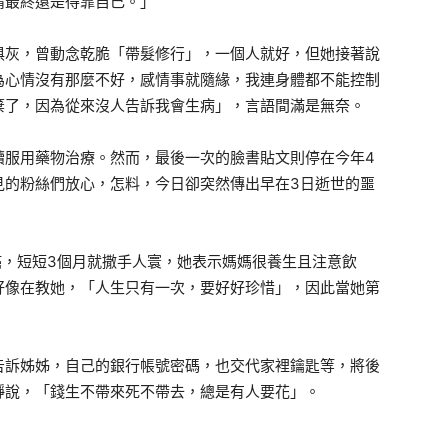
情最終還是得靠自己。」
俱灰，曾動念乾脆「帶髮修行」，一個人就好，但她接著說
為心情沒有那麼不好，感情事就隨緣，我連身體都不能控制
棄了，因為從來沒人告訴我會生病」，言語間滿是無奈。
續服用藥物治療。然而，最後一次的臉書貼文則停在今年4
見的粉絲們放心，怎料，今日卻突然傳出早在3日逝世的噩
癌，短短3個月就撒手人寰，她表示媽媽很養生且注意飲
好像在教她，「人生只有一次，要好好珍惜」，因此當她第
。
告訴姊姊，自己的銀行帳號密碼，也交代家裡鑰匙等，將後
靜說，「錢生不帶來死不帶去，總是有人要花」。