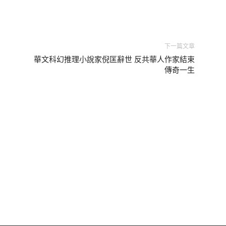
下一篇文章
華文科幻推理小說家倪匡辭世 反共華人作家結束
傳奇一生