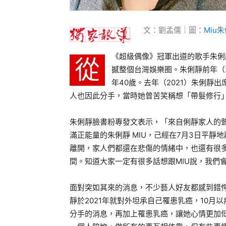
文：劉孟儒｜圖：
Miu朱
《超級偶像》冠軍出道的歌手朱俐
從
撼整個台灣娛樂圈。朱俐靜前年（
年40歲。去年（2021）朱俐靜
人也因此分手，當時她曾苦笑稱想「帶髮修行
朱俐靜臉書粉專發文表示，「來自俐靜家人的
滿正能量的朱俐靜 MIU，己經在7月3日平
離開，家人們都還在悲傷的情緒中，也還有很
間。知道大家一定有很多話想跟MIU說，我們
面對突如其來的消息，不少藝人好友都感到錯
靜於2021年就對外坦承自己罹患乳癌，10
分手的消息，再加上罹患乳癌，讓她心情更加