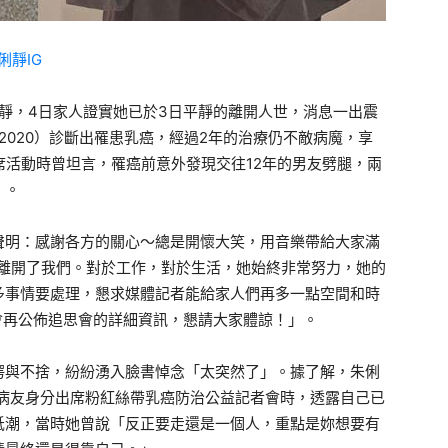
俐靜IG
靜，4日家人證實她已於3日平靜的離開人世，消息一出震
2020）診斷出罹患乳癌，經過2年的治療仍不敵病魔，享
出席活動時曾坦言，罹癌前意外發現交往12年的男友劈腿，兩
」。
聲明：感謝各方的關心～總是開懷大笑，用音樂帶給大家滿
靜地離開了我們。對於工作，對於生活，她始終非常努力，她的
多事情要處理，懇求媒體記者能給家人們再多一點空間和時
會再公佈追思會的詳細資訊，懇請大家體諒！」。
愕與不捨，紛紛湧入臉書悼念「太突然了」。據了解，朱俐
月以病友身分出席粉紅絲帶乳癌防治公益記者會時，透露自己已
低潮，當時她曾說「反正要走還是一個人，重點是妳想要有