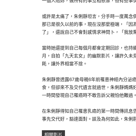
一個人陪妳，做所有的事互相依靠，但有些事
或許是太痛了，朱俐靜坦言，分手時一度萬念
那已是很久以前的事，現在沒那麼極端，「因
了」，還說自己不會對感情求神問卜，「我放
當時她還提到自己每個月都會定期回診，也持
月，自拍「九天玄女」的幽默影片，讓許久未
耗，讓外界相當不捨。
朱俐靜曾透露67歲母親6年前罹患神經內分泌
食，但卻來不及交代遺言就過世，朱俐靜媽媽
一時間發現自己罹癌時不敢告訴父親怕他難過
在朱俐靜得知自己罹患乳癌的第一時間傳訊息
事先交代好，豁達面對。談及為何如此，朱俐
相關影片