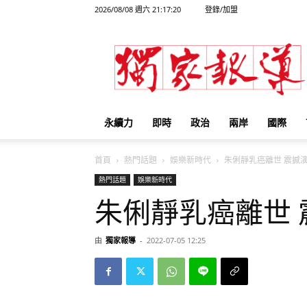
2026/08/08 週六 21:17:20
登錄/加盟
獨
家
報
導
永續力
即時
政治
兩岸
國際
首頁
熱門話題
娛樂新時代
朱俐靜乳癌離世 震撼演藝
熱門話題
娛樂新時代
朱俐靜乳癌離世 
由
獨家報導
-
2022-07-05 12:25