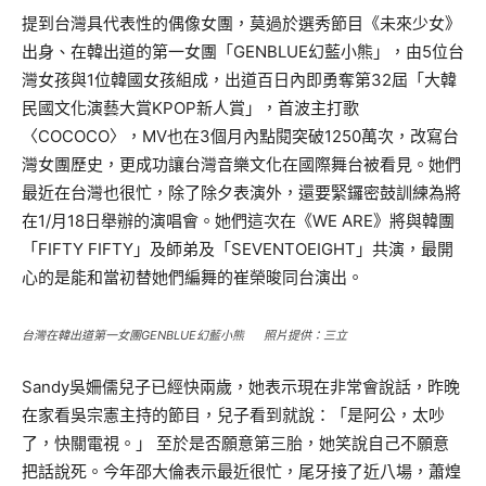
提到台灣具代表性的偶像女團，莫過於選秀節目《未來少女》
出身、在韓出道的第一女團「GENBLUE幻藍小熊」，由5位台
灣女孩與1位韓國女孩組成，出道百日內即勇奪第32屆「大韓
民國文化演藝大賞KPOP新人賞」，首波主打歌
〈COCOCO〉，MV也在3個月內點閱突破1250萬次，改寫台
灣女團歷史，更成功讓台灣音樂文化在國際舞台被看見。她們
最近在台灣也很忙，除了除夕表演外，還要緊鑼密鼓訓練為將
在1/月18日舉辦的演唱會。她們這次在《WE ARE》將與韓團
「FIFTY FIFTY」及師弟及「SEVENTOEIGHT」共演，最開
心的是能和當初替她們編舞的崔榮晙同台演出。
台灣在韓出道第一女團GENBLUE幻藍小熊 照片提供：三立
Sandy吳姍儒兒子已經快兩歲，她表示現在非常會說話，昨晚
在家看吳宗憲主持的節目，兒子看到就說：「是阿公，太吵
了，快關電視。」 至於是否願意第三胎，她笑說自己不願意
把話說死。今年邵大倫表示最近很忙，尾牙接了近八場，蕭煌