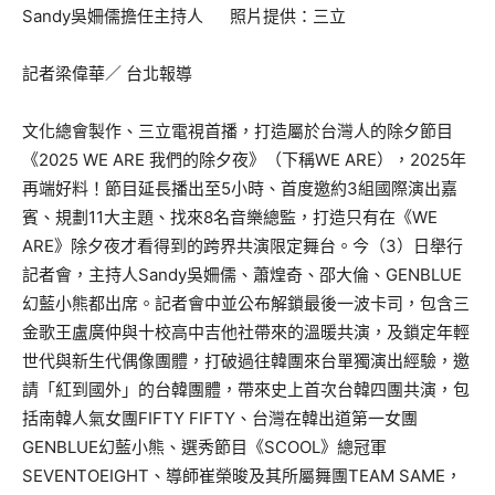
Sandy吳姍儒擔任主持人 照片提供：三立
記者梁偉華／ 台北報導
文化總會製作、三立電視首播，打造屬於台灣人的除夕節目
《2025 WE ARE 我們的除夕夜》（下稱WE ARE），2025年
再端好料！節目延長播出至5小時、首度邀約3組國際演出嘉
賓、規劃11大主題、找來8名音樂總監，打造只有在《WE
ARE》除夕夜才看得到的跨界共演限定舞台。今（3）日舉行
記者會，主持人Sandy吳姍儒、蕭煌奇、邵大倫、GENBLUE
幻藍小熊都出席。記者會中並公布解鎖最後一波卡司，包含三
金歌王盧廣仲與十校高中吉他社帶來的溫暖共演，及鎖定年輕
世代與新生代偶像團體，打破過往韓團來台單獨演出經驗，邀
請「紅到國外」的台韓團體，帶來史上首次台韓四團共演，包
括南韓人氣女團FIFTY FIFTY、台灣在韓出道第一女團
GENBLUE幻藍小熊、選秀節目《SCOOL》總冠軍
SEVENTOEIGHT、導師崔榮晙及其所屬舞團TEAM SAME，