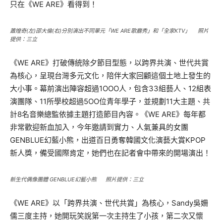
只在《WE ARE》看得到！
蕭煌奇(
左)邵大倫(
右)分別演出不同單元「WE ARE歌廳秀」和「全家KTV」 照片
提供：三立
《WE ARE》打破傳統除夕節目型態，以跨界共演、世代共賞
為核心，呈現台灣多元文化，陪伴大家回顧這個土地上發生的
大小事。幕前演出陣容超過1OOO人，包含33組藝人、12組表
演團隊、11所學校超過5OO位青年學子，並規劃11大主題、共
計8名音樂總監依據主題打造節目內容。《WE ARE》每年都
非常歡迎新血加入，今年邀請到實力、人氣兼具的女團
GENBLUE幻藍小熊，出道百日勇奪韓國文化演藝大賞KPOP
新人獎，備受國際肯定，她們也在記者會中帶來的開場演出！
新生代偶像團體 GENBLUE幻藍小熊 照片提供：三立
《WE ARE》以「跨界共演、世代共賞」為核心，Sandy吳姍
儒三度主持，她開玩笑說第一次主持生了小孩，第二次又懷