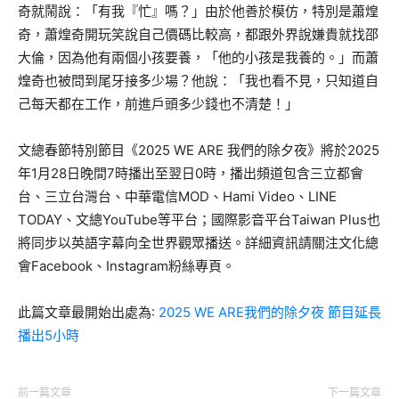
奇就鬧說：「有我『忙』嗎？」由於他善於模仿，特別是蕭煌
奇，蕭煌奇開玩笑說自己價碼比較高，都跟外界說嫌貴就找邵
大倫，因為他有兩個小孩要養，「他的小孩是我養的。」而蕭
煌奇也被問到尾牙接多少場？他說：「我也看不見，只知道自
己每天都在工作，前進戶頭多少錢也不清楚！」
文總春節特別節目《2025 WE ARE 我們的除夕夜》將於2025
年1月28日晚間7時播出至翌日0時，播出頻道包含三立都會
台、三立台灣台、中華電信MOD、Hami Video、LINE
TODAY、文總YouTube等平台；國際影音平台Taiwan Plus也
將同步以英語字幕向全世界觀眾播送。詳細資訊請關注文化總
會Facebook、Instagram粉絲專頁。
此篇文章最開始出處為:
2025 WE ARE我們的除夕夜 節目延長
播出5小時
前一篇文章
下一篇文章