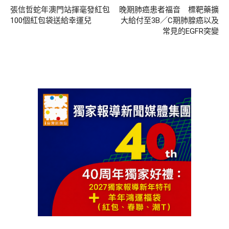
張信哲蛇年澳門站揮毫發紅包
晚期肺癌患者福音 標靶藥擴
100個紅包袋送給幸運兒
大給付至3B／C期肺腺癌以及
常見的EGFR突變