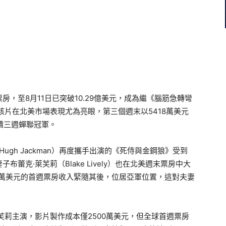
，至8月11日已突破10.29億美元，成為繼《腦筋急轉彎
該片在北美市場表現尤為亮眼，第三個週末以5418萬美元
續三週蟬聯冠軍。
曼（Hugh Jackman）再度攜手出演的《死侍與金鋼狼》受到
蕾克·萊芙莉（Blake Lively）也在北美週末票房中大
0萬美元的首週票房收入緊隨其後，位居亞軍位置，這對夫妻
芙莉主演，影片製作成本僅2500萬美元，但全球首週票房