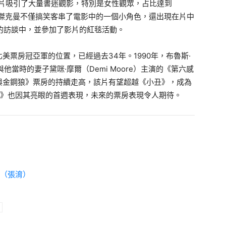
影片吸引了大量書迷觀影，特別是女性觀眾，占比達到
與傑克曼不僅搞笑客串了電影中的一個小角色，還出現在片中
ar）的訪談中，並參加了影片的紅毯活動。
票房冠亞軍的位置，已經過去34年。1990年，布魯斯·
2》與他當時的妻子黛咪·摩爾（Demi Moore）主演的《第六感
與金鋼狼》票房的持續走高，該片有望超越《小丑》，成為
止》也因其亮眼的首週表現，未來的票房表現令人期待。
山（張淯）