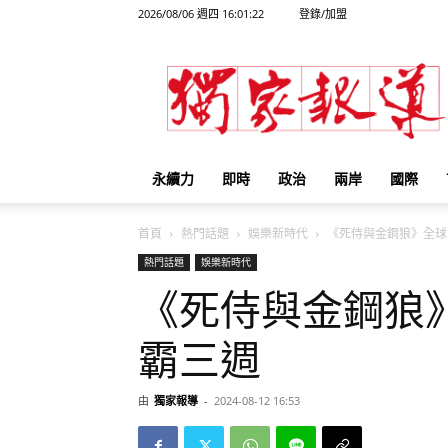
2026/08/06 週四 16:01:22
登錄/加盟
獨
家
報
導
永續力
即時
政治
兩岸
國際
首頁
熱門話題
娛樂新時代
《死侍與金鋼狼》全球票
熱門話題
娛樂新時代
《死侍與金鋼狼
霸三週
由
獨家報導
-
2024-08-12 16:53