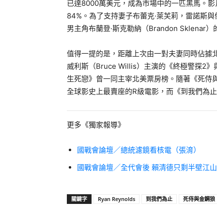
已達8000萬美元，成為市場中的一匹黑馬。
84%。為了支持妻子布蕾克·萊芙莉，雷諾斯
男主角布蘭登·斯克勒納（Brandon Sklen
值得一提的是，距離上次由一對夫妻同時佔據北美
威利斯（Bruce Willis）主演的《終極警探
生死戀》曾一同主宰北美票房榜。隨著《死侍
全球影史上最賣座的R級電影，而《到我們為
更多《獨家報導》
國戰會論壇／總統濾鏡看核電（張淯）
國戰會論壇／全代會後 賴清德只剩半壁江
關鍵字
Ryan Reynolds
到我們為止
死侍與金鋼狼