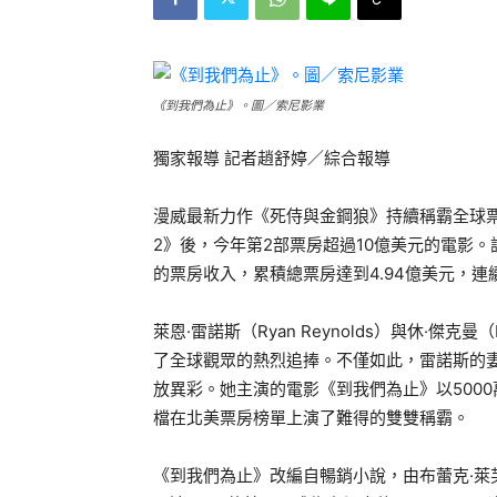
《到我們為止》。圖／索尼影業
獨家報導 記者趙舒婷／綜合報導
漫威最新力作《死侍與金鋼狼》持續稱霸全球票房
2》後，今年第2部票房超過10億美元的電影。
的票房收入，累積總票房達到4.94億美元，連
萊恩·雷諾斯（Ryan Reynolds）與休·傑克
了全球觀眾的熱烈追捧。不僅如此，雷諾斯的妻子布
放異彩。她主演的電影《到我們為止》以500
檔在北美票房榜單上演了難得的雙雙稱霸。
《到我們為止》改編自暢銷小說，由布蕾克·萊