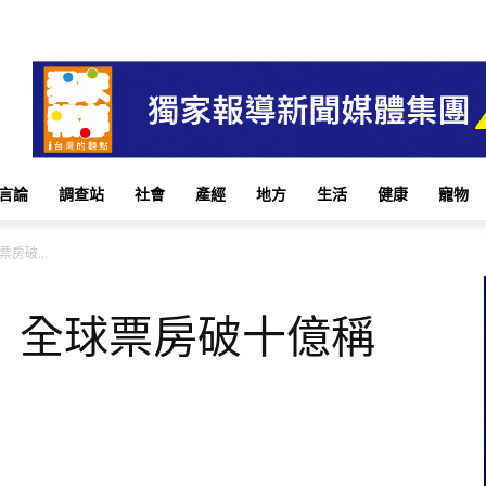
言論
調查站
社會
產經
地方
生活
健康
寵物
房破...
》全球票房破十億稱