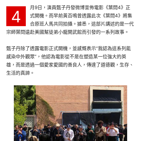
月9日，演員甄子丹發微博宣佈電影《葉問4》正
4
式開機。而早前黃百鳴曾透露此次《葉問4》將集
合原班人馬共同拍攝。據悉，這部片講述的是一代
宗師葉問遠赴美國幫徒弟小龍開武館而引發的一系列故事。
甄子丹除了透露電影正式開機，並感慨表示“我認為這系列能
感染中外觀眾”，他認為電影從不是在塑造某一位強大的英
雄，而是透過一個愛家愛國的善良人，傳達了道德觀，生存、
生活的真諦。