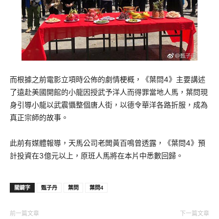
而根據之前電影立項時公佈的劇情梗概，《葉問4》主要講述
了遠赴美國開館的小龍因授武予洋人而得罪當地人馬，葉問現
身引導小龍以武震懾整個唐人街，以德令華洋各路折服，成為
真正宗師的故事。
此前有媒體報導，天馬公司老闆黃百鳴曾透露，《葉問4》預
計投資在3億元以上，原班人馬將在本片中悉數回歸。
關鍵字
甄子丹
葉問
葉問4
前一篇文章
下一篇文章