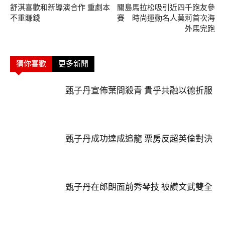
舒淇喜歡和新導演合作 重劇本
關島馬拉松吸引近四千跑友參
不重賺錢
賽 時尚運動名人莫莉首次海
外馬完跑
猜你喜歡
更多新聞
甄子丹宣佈葉問殺青 貴乎共融以德折服
甄子丹成功達成追龍 票房反超英倫對決
甄子丹在郎朗面前秀琴技 被讚文武雙全