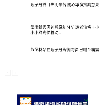
甄子丹雙目失明辛苦 開心導演接納意見
武術新秀周帥孵原創ＭＶ 邀老油條＋小
小小鮮肉仗義助...
熊黛林站在甄子丹背後閃躲 已嚇至繃緊