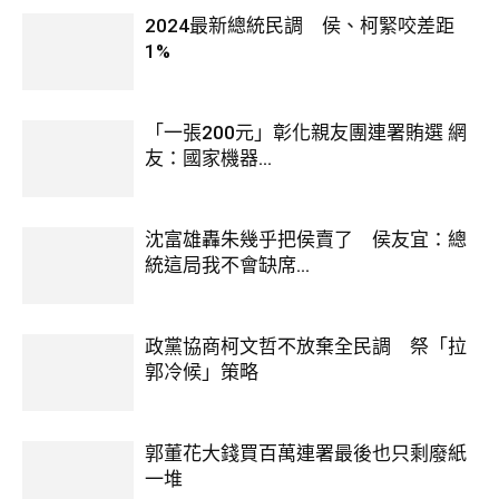
2024最新總統民調 侯、柯緊咬差距
1%
「一張200元」彰化親友團連署賄選 網
友：國家機器...
沈富雄轟朱幾乎把侯賣了 侯友宜：總
統這局我不會缺席...
政黨協商柯文哲不放棄全民調 祭「拉
郭冷候」策略
郭董花大錢買百萬連署最後也只剩廢紙
一堆