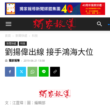
首頁
新聞快遞
科技
新聞快遞
科技
劉揚偉出線 接手鴻海大位
由
獨家報導
-
2019-06-21 13:58
文：江霆瑋｜圖：編輯部