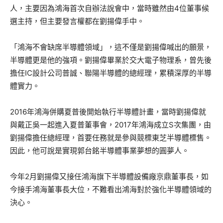
人，主要因為鴻海首次自辦法說會中，當時雖然由4位董事候
選主持，但主要發言權都在劉揚偉手中。
「鴻海不會缺席半導體領域」，這不僅是劉揚偉喊出的願景，
半導體更是他的強項。劉揚偉畢業於交大電子物理系，曾先後
擔任IC設計公司普誠、聯陽半導體的總經理，累積深厚的半導
體實力。
2016年鴻海併購夏普後開始執行半導體計畫，當時劉揚偉就
與戴正吳一起進入夏普董事會，2017年鴻海成立S次集團，由
劉揚偉擔任總經理，首要任務就是參與競標東芝半導體標售。
因此，他可說是實現郭台銘半導體事業夢想的圓夢人。
今年2月劉揚偉又接任鴻海旗下半導體設備廠京鼎董事長，如
今接手鴻海董事長大位，不難看出鴻海對於強化半導體領域的
決心。