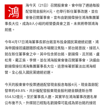
海今天（21日）召開股東會，會中除了通過每股
鴻
配發現金股利4元，也舉行新任董事改選，並在
會後召開董事會，宣布由劉揚偉接任鴻海集團董
事長大位，成為9人小組的經營委員會之首，未來將帶領鴻海
前進。
今年4月17日鴻海董事長郭台銘宣布投身國民黨總統初選，鴻
海帝國接班議題隨即成為市場關注焦點。郭台銘曾說，接班人
就在新任董事會之中，其中包含郭台銘、劉揚偉、呂芳銘、盧
松青、戴正吳、李傑，並在鴻海股東會後召開董事會，決議由
劉揚偉接任鴻海集團董事長大位，這意味著郭董淡出鴻海經
營，全心投入國民黨總統初選。
今天的股東會中投票通過配發現金股息每股4元，現金盈餘配
發率約49.8%，共計擬配發股東現金股利總金額達新台幣
554.52億元。至於董事長人選，其實早在鴻海董事改選名單
公布後不久，外媒就已經點名劉揚偉可能成為郭台銘的接班