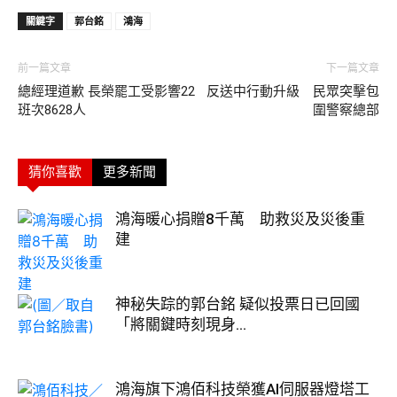
關鍵字
郭台銘
鴻海
前一篇文章
下一篇文章
總經理道歉 長榮罷工受影響22
反送中行動升級 民眾突擊包
班次8628人
圍警察總部
猜你喜歡
更多新聞
鴻海暖心捐贈8千萬 助救災及災後重
建
神秘失踪的郭台銘 疑似投票日已回國
「將關鍵時刻現身...
鴻海旗下鴻佰科技榮獲AI伺服器燈塔工