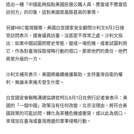
造出一種「中國能夠指點美國民選公職人員，應當或不應當造
訪何方」的印象，這對美國是風險甚高的事情。
另據NBC電視報導，美國白宮國家安全顧問沙利文8月2日接
受訪問表示，國會議員訪臺，沒甚麼不尋常之處。沙利文指
出：如果中國試圖把歷史常態，變成一場危機，或者試圖利用
它，作為對臺灣採取侵略行動的借口，那是他們的責任，他們
將是升級的一方。
沙利文補充表示，美國將繼續維護幫助，支持臺灣自衛的權
利，無論未來幾天發生什麼。
白宮國安會戰略溝通協調官柯比8月1日在例行記者會表示：美
國的「一個中國」政策沒有任何改變，北京沒理由，將符合美
國政策的可能訪問，轉化為某種危機或衝突，或以此為借口，
來增加在臺海或臺灣周邊的軍事侵略行動。