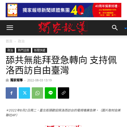
首頁
政治
政治
熱門話題
新聞快遞
舔共無能拜登急轉向 支持佩
洛西訪自由臺灣
由
獨家報導
-
2022-08-03 13:19
＊2022年8月2日周二，臺北街頭歡迎佩洛西訪台的電視墻廣告牌。（圖片取材自美
聯社AP）