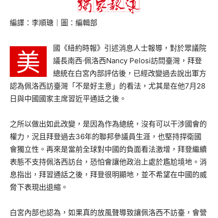
編譯：李順瑭｜圖：編輯部
國《紐約時報》引述消息人士報導，對於眾議院
美
議長南西·佩洛西Nancy Pelosi訪問臺灣，拜登
總統在白宮內部評估後，已經改變過去說出軍方
認為佩洛西訪臺灣「不是好主意」的看法，尤其是在他7月28
日與中國國家主席習近平通話之後。
之所以做出如此改變，是因為作為總統，沒有可以干涉國會的
權力，況且拜登過去36年的聯邦參議員生涯，也堅持捍衛國
會獨立性。再來是當前全球對中國的負面看法激增，拜登繼續
表態不支持佩洛西訪台，恐怕會讓他政治上處於尷尬境地。消
息指出，拜習通話之後，拜登很明顯地，並不希望在中國的威
脅下表現出退縮。
白宮內部也認為，如果真的放風聲導致讓佩洛西不訪臺，會營