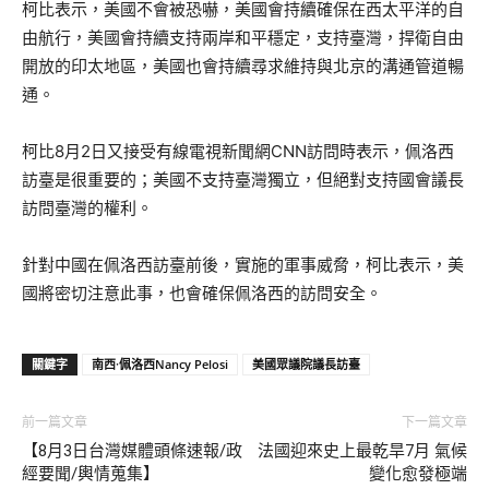
柯比表示，美國不會被恐嚇，美國會持續確保在西太平洋的自
由航行，美國會持續支持兩岸和平穩定，支持臺灣，捍衛自由
開放的印太地區，美國也會持續尋求維持與北京的溝通管道暢
通。
柯比8月2日又接受有線電視新聞網CNN訪問時表示，佩洛西
訪臺是很重要的；美國不支持臺灣獨立，但絕對支持國會議長
訪問臺灣的權利。
針對中國在佩洛西訪臺前後，實施的軍事威脅，柯比表示，美
國將密切注意此事，也會確保佩洛西的訪問安全。
關鍵字
南西·佩洛西Nancy Pelosi
美國眾議院議長訪臺
前一篇文章
下一篇文章
【8月3日台灣媒體頭條速報/政
法國迎來史上最乾旱7月 氣候
經要聞/輿情蒐集】
變化愈發極端