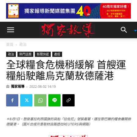
首頁
政治
政治
熱門話題
新聞快遞
產經
全球糧食危機稍緩解 首艘運
糧船駛離烏克蘭敖德薩港
由
獨家報導
-
2022-08-02 14:19
＊8月1日，懸掛塞拉利昂國旗的貨船「拉佐尼」號裝載著，運往黎巴嫩的糧食離開敖
德薩港。（圖片合成示意取材自路透社REUTERS與網路）