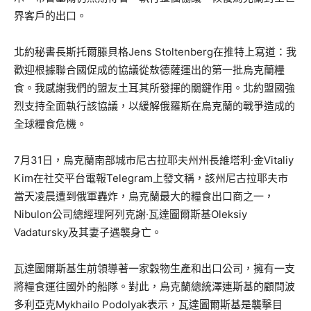
界客戶的出口。
北約秘書長斯托爾滕貝格Jens Stoltenberg在推特上寫道：我
歡迎根據聯合國促成的協議從敖德薩運出的第一批烏克蘭糧
食。我感謝我們的盟友土耳其所發揮的關鍵作用。北約盟國強
烈支持全面執行該協議，以緩解俄羅斯在烏克蘭的戰爭造成的
全球糧食危機。
7月31日，烏克蘭南部城市尼古拉耶夫州州長維塔利·金Vitaliy
Kim在社交平台電報Telegram上發文稱，該州尼古拉耶夫市
當天凌晨遭到俄軍轟炸，烏克蘭最大的糧食出口商之一，
Nibulon公司總經理阿列克謝·瓦達圖爾斯基Oleksiy
Vadatursky及其妻子遇襲身亡。
瓦達圖爾斯基生前領導著一家穀物生產和出口公司，擁有一支
將糧食運往國外的船隊。對此，烏克蘭總統澤連斯基的顧問波
多利亞克Mykhailo Podolyak表示，瓦達圖爾斯基是襲擊目