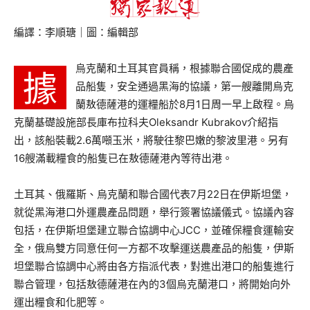
編譯：李順瑭｜圖：編輯部
烏克蘭和土耳其官員稱，根據聯合國促成的農產
據
品船隻，安全通過黑海的協議，第一艘離開烏克
蘭敖德薩港的運糧船於8月1日周一早上啟程。烏
克蘭基礎設施部長庫布拉科夫Oleksandr Kubrakov介紹指
出，該船裝載2.6萬噸玉米，將駛往黎巴嫩的黎波里港。另有
16艘滿載糧食的船隻已在敖德薩港內等待出港。
土耳其、俄羅斯、烏克蘭和聯合國代表7月22日在伊斯坦堡，
就從黑海港口外運農產品問題，舉行簽署協議儀式。協議內容
包括，在伊斯坦堡建立聯合協調中心JCC，並確保糧食運輸安
全，俄烏雙方同意任何一方都不攻擊運送農產品的船隻，伊斯
坦堡聯合協調中心將由各方指派代表，對進出港口的船隻進行
聯合管理，包括敖德薩港在內的3個烏克蘭港口，將開始向外
運出糧食和化肥等。