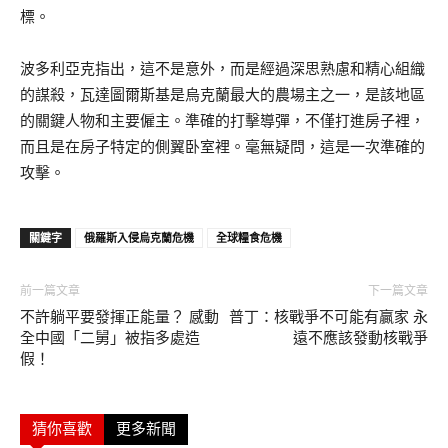
標。
波多利亞克指出，這不是意外，而是經過深思熟慮和精心組織
的謀殺，瓦達圖爾斯基是烏克蘭最大的農場主之一，是該地區
的關鍵人物和主要僱主。準確的打擊導彈，不僅打進房子裡，
而且是在房子特定的側翼卧室裡。毫無疑問，這是一次準確的
攻擊。
關鍵字
俄羅斯入侵烏克蘭危機
全球糧食危機
前一篇文章
下一篇文章
不許躺平要發揮正能量？ 感動
普丁：核戰爭不可能有贏家 永
全中國「二舅」被指多處造
遠不應該發動核戰爭
假！
猜你喜歡
更多新聞