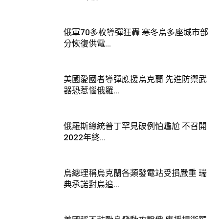
俄軍70多枚導彈狂轟 寒冬烏多座城市部
分恢復供電...
美國愛國者導彈應援烏克蘭 先進防禦武
器恐惹惱俄羅...
俄羅斯總統普丁罕見破例怕尷尬 不召開
2022年終...
烏總理稱烏克蘭各類發電站受損嚴重 瑞
典承諾對烏追...