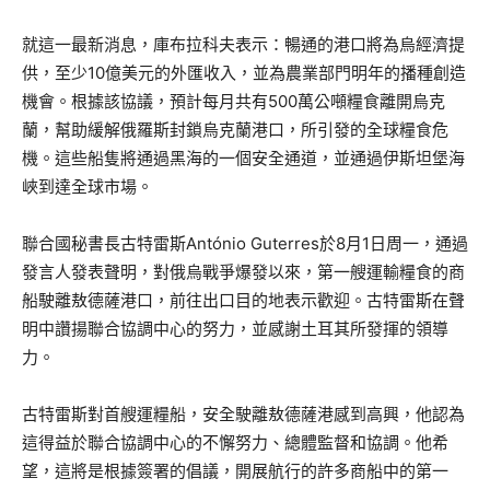
就這一最新消息，庫布拉科夫表示：暢通的港口將為烏經濟提
供，至少10億美元的外匯收入，並為農業部門明年的播種創造
機會。根據該協議，預計每月共有500萬公噸糧食離開烏克
蘭，幫助緩解俄羅斯封鎖烏克蘭港口，所引發的全球糧食危
機。這些船隻將通過黑海的一個安全通道，並通過伊斯坦堡海
峽到達全球市場。
聯合國秘書長古特雷斯António Guterres於8月1日周一，通過
發言人發表聲明，對俄烏戰爭爆發以來，第一艘運輸糧食的商
船駛離敖德薩港口，前往出口目的地表示歡迎。古特雷斯在聲
明中讚揚聯合協調中心的努力，並感謝土耳其所發揮的領導
力。
古特雷斯對首艘運糧船，安全駛離敖德薩港感到高興，他認為
這得益於聯合協調中心的不懈努力、總體監督和協調。他希
望，這將是根據簽署的倡議，開展航行的許多商船中的第一