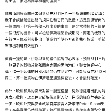
港出發，描述為非常積極的發展。
俄羅斯總統新聞秘書佩斯科夫8月1日周一告訴媒體記者宣稱：
我不會談論船隻出發的規律性和它們的數量，這是對運營商的
一個問題。但第一艘船已經出發的事實，是非常積極的。這是
一個很好的機會，可以檢驗伊斯坦堡會談期間，商定的機制的
有效性。佩斯科夫指出：讓我們希望各方都能執行協議，並希
望該機制能有效運作。
值得一提的是，伊斯坦堡的聯合協調中心表示，預計8月1日周
一無更多的穀物貨物離開烏克蘭的黑海港口。聯合協調中心
稱，進一步裝運的日期和時間仍在制定中，可能只有在8月2日
周二，第一批貨物在伊斯坦堡通過檢查後，才會最終確定。
此外，歐盟和北約當天對第一艘運糧船，從敖德薩港出航的消
息表示歡迎，認為這是緩解俄羅斯入侵，造成的糧食危機的第
一步。歐盟外交與安全政策首席發言人斯塔諾Peter Stano表
示，布魯塞爾仍然期待著，執行整個協議，恢復烏克蘭對全世