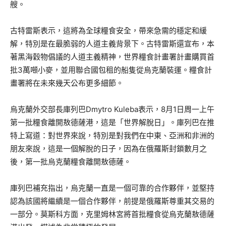
艘。
古特雷斯表示，這將為全球糧食安全，帶來急需的穩定和緩
解，特別是在最脆弱的人道主義背景下。古特雷斯還宣布，本
著黑海穀物倡議的人道主義精神，世界糧食計畫署計畫購買首
批3萬噸小麥，並用聯合國包租的船隻從烏克蘭裝運。糧食計
畫署將在未來幾天公布更多細節。
烏克蘭外交部長庫列巴Dmytro Kuleba表示，8月1日周一上午
第一批糧食離開敖德薩港，這是「世界解脫日」。庫列巴在推
特上寫道：對世界來說，特別是對我們在中東、亞洲和非洲的
朋友來說，這是一個解脫的日子，因為在俄羅斯封鎖數月之
後，第一批烏克蘭糧食離開敖德薩。
庫列巴補充指出，烏克蘭一直是一個可靠的合作夥伴，並堅持
認為該國將繼續是一個合作夥伴，前提是俄羅斯尊重其交易的
一部分。莫斯科方面，克里姆林宮將首批糧食從烏克蘭敖德薩