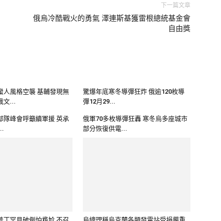
下一篇文章
俄烏冷酷戰火的勇氣 澤連斯基獲雷根總統基金會
自由獎
蠻人風格空襲 基輔發現無
驚爆年底寒冬導彈狂炸 俄逾120枚導
文...
彈12月29...
部隊峰會呼籲續軍援 英承
俄軍70多枚導彈狂轟 寒冬烏多座城市
..
部分恢復供電...
普丁罕見破例怕尷尬 不召
烏總理稱烏克蘭各類發電站受損嚴重
..
瑞典承諾對烏追...
新一輪空襲 澤連斯基獲
烏克蘭官員向人民示警 俄羅斯繼續瘋
年度...
狂轟炸水與電基...