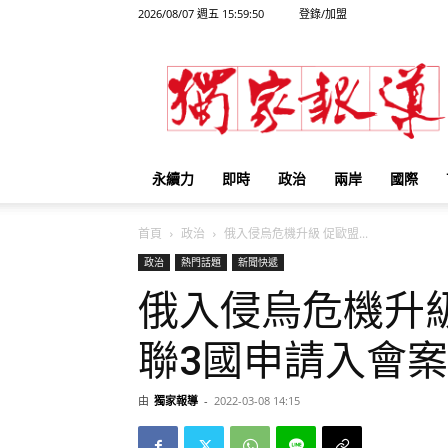
2026/08/07 週五 15:59:50
登錄/加盟
獨
家
報
導
永續力
即時
政治
兩岸
國際
首頁
政治
俄入侵烏危機升級 促歐盟...
政治
熱門話題
新聞快遞
俄入侵烏危機升
聯3國申請入會案
由
獨家報導
-
2022-03-08 14:15