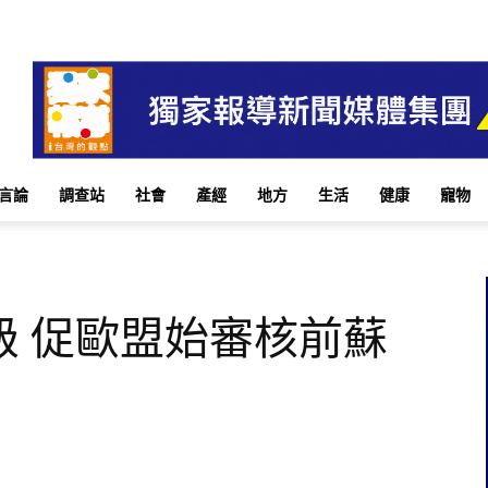
言論
調查站
社會
產經
地方
生活
健康
寵物
級 促歐盟始審核前蘇