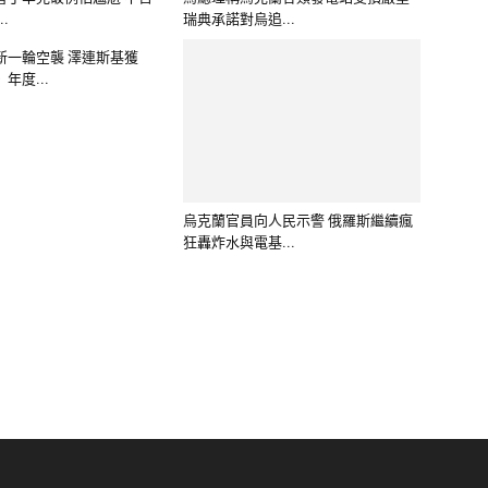
報真導正、報真導善
爆料信箱：scooptwed@gmail.com