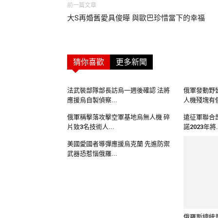
前一篇文章
大S再婚舊愛具俊曄 與歐巴珍惜當下的幸福
猜你喜歡
更多新聞
法武裝部隊部長訪烏一週後確認 法將
俄軍發動野
應援烏自製偵察...
人機殘塊有俄
俄軍稱擊落攻擊空軍基地烏無人機 碎
遠征軍聯合
片致3名技術人...
諾2023年將.
美國愛國者導彈應援烏克蘭 先進防禦
俄羅斯總統
武器恐惹惱俄羅...
開2022年終.
美國稱不鼓勵烏發動攻擊俄 應援捍衛
俄向烏發動
獨立自主權充滿...
《金融時報》