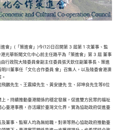
」(「策進會」)今(12)日召開第 3 屆第 1 次董事、監
港光華新聞文化中心前主任路平為「策進會」第 3 屆 董事
過由行政院大陸委員會副主任委員張天欽任副董事長、策進
黃明川董事任「文化合作委員 會」召集人，以及陸委會港澳
案。
飛鵬先生、王震緯先生、黃安捷先 生、邱坤良先生等6位
礎上，持續推動臺港關係的穩定發展，促進雙方民眾的福祉
關心臺港事務，亦活躍於臺灣文化界，實為協助政府促進臺
長及董事、監察人均為無給職，對渠等熱心協助政府推動臺
的領導下，臺港實質關係能進一步獲得提升，也希望結合政