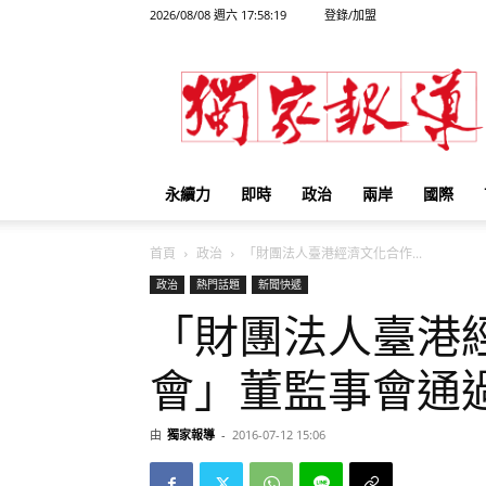
2026/08/08 週六 17:58:19
登錄/加盟
獨
家
報
導
永續力
即時
政治
兩岸
國際
首頁
政治
「財團法人臺港經濟文化合作...
政治
熱門話題
新聞快遞
「財團法人臺港
會」董監事會通
由
獨家報導
-
2016-07-12 15:06