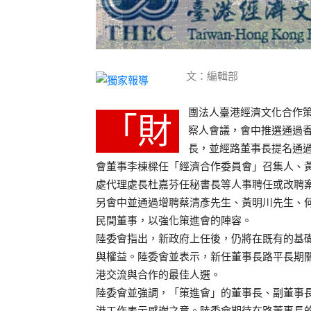
文：編輯部
團法人臺港經濟文化合作策進會
「財
察人會議，會中推選通過香
長，並經路董事長提名通
會董事李棟樑任「經濟合作委員會」召集人、
處代理處長杜嘉芬任秘書長等人事聘任或改聘
另會中並通過增聘蔡清彥先生、黃明川先生、何
民間董事，以強化策進會的陣容。
陸委會指出，新政府上任後，仍將在既有的基
與權益。陸委會並表示，新任董事長路平長期
港交流與合作的最佳人選。
陸委會並強調，「策進會」的董事長、副董事
港工作表示感謝之意。陸委會期待在路董事長