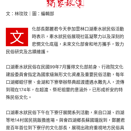
文：林玟玟｜圖：編輯部
化部長鄭麗君今天參加雲林口湖牽水狀民俗活動
文
時表示，牽水狀民俗展現社區凝聚力以及深刻的
悲憫文化底蘊，未來文化部會和地方攜手，致力
民俗研究及古蹟維護。
口湖牽水狀民俗在民國99年7月獲得文化部前身、行政院文化
建設委員會指定為國家級無形文化資產及重要民俗活動，每年
口湖鄉蚶仔寮、金湖和下寮舉辦祭典超渡遭遇水難先人，流傳
到現在174年，在超渡、祭祀祖靈的意涵外，已形成祈安的特
殊民俗文化。
口湖牽水狀民俗下午在下寮仔展開系列活動，來自口湖、四湖
等地14村居民挑飯擔進場。與會四湖鄉長蘇國瓏說到，鄭麗君
是百年首位到下寮仔的文化部長，展現出政府重視地方民俗具