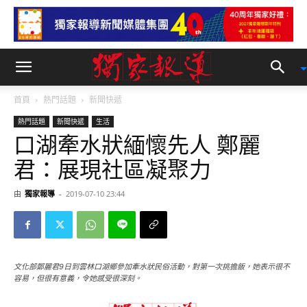
首頁
熱門話題
新聞快遞
熱門話題
新聞快遞
生活
口湖牽水狀緬懷先人 鄭麗
君：展現社區凝聚力
由
獨家報導
-
2019-07-10 23:44
文化部鄭麗君9日到雲林口湖鄉參加牽水狀民俗活動，對第一次挑擔飯，她表示很不
容易，但很有意義，令她感受很深刻。