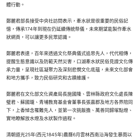
體行動。
鄭麗君部長接受中央社訪問表示，牽水狀是很重要的民俗記
憶，傳承174年到現在仍延續傳統祭儀，未來期望能製作牽水
狀網頁，可以讓更多民眾認識。
鄭麗君表達，百年來透過文化祭典儀式追思先人，代代相傳，
提醒生態意識以及防範天然災害，口湖牽水狀民俗見證文化傳
承力量，呈現社區凝聚力及深刻悲憫文化底蘊，未來文化部會
和地方攜手，致力民俗研究和古蹟維護。
鄭麗君在文化部文化資產局長施國隆、雲林縣政府文化處長陳
璧君、蘇國瓏、青埔教育基金會董事長張嘉郡及地方各界陪同
下，上香悼念罹難先人，並第一次挑飯擔、萬善同歸塚點燈、
實地瞭解放水燈及水狀製作過程。
清朝道光25年(西元1845年)農曆6月雲林西南沿海發生暴雨以