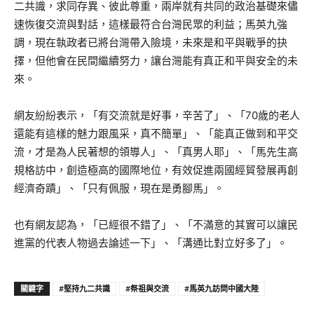
二共識，求同存異、彼此尊重，兩岸就有共同的政治基礎來儘
速恢復交流與對話，這樣最符合台灣民眾的利益；馬英九強
調，現在執政者已將台灣帶入險境，未來是和平與戰爭的抉
擇，但他會在民間繼續努力，讓台灣能有真正和平與安全的未
來。
網友紛紛表示，「有交流就是好事，辛苦了」、「70歲的老人
還能有這樣的魅力跟風采，真不簡單」、「能真正做到和平交
流，才是為人民著想的領導人」、「真男人耶」、「馬先生高
規格訪中，創造極高的國際地位，有效促進兩國經貿發展再創
經濟奇蹟」、「只有佩服，現在是勇腳馬」。
也有網友認為，「已經很不錯了」、「不滿意的其實可以讓民
進黨的代表人物過去論述一下」、「溝通比對立好多了」。
關鍵字
#堅持九二共識
#祭祖與交流
#馬英九訪問中國大陸