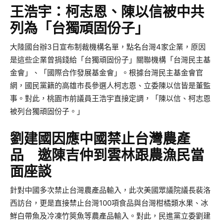
王浩宇：柯志恩、陳以信被中共
列為「台獨頑固份子」
大陸國台辦3日宣布制裁機構名單，點名台灣4家企業，原因
是這些企業曾捐錢給「台獨頑固份子」關聯機構「台灣民主基
金會」、「國際合作發展基金會」。根據台灣民主基金會官
網，國民黨籍的高雄市長參選人柯志恩、立委陳以信皆是董監
事。對此，桃園市前議員王浩宇直接定調，「陳以信、柯志恩
被列台獨頑固份子。」
劉建國因應中國禁止台灣農產
品 邀陳吉仲到雲林跟農漁民當
面座談
針對中國多次禁止台灣農產品輸入，此次美國眾議院議長裴洛
西訪台，更是直接禁止台灣100項食品與台灣柑橘類水果、冰
鮮白帶魚及冷凍竹筴魚等農產品輸入。對此，民進黨立委劉建