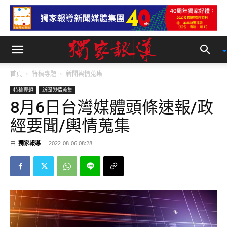
首頁
特稿專題
新聞輿情蒐集
特稿專題
新聞輿情蒐集
8月6日台灣媒體頭條速報/政
經要聞/輿情蒐集
由
獨家報導
-
2022-08-06 08:28