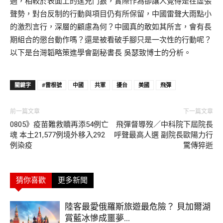
過，相較於表面上的逞兇鬥狠，實際作為卻讓人覺得是在虛張
聲勢，對台反制的行動與項目仍有所保留，中國雷聲大雨點小
的激烈言行，深層的顧慮為何？中國真的敢如其所言，會有長
期組合的懲台動作嗎？還是被看破手腳只是一次性的行動呢？
以下是台灣韜略策進學會副秘書長 吳瑟致博士的分析。
關鍵字
#雷根號
中國
共軍
擾台
美國
飛彈
前一篇文章
下一篇文章
0805》疫苗難救贖再添54例亡
飛彈督導歿／中科院下屆院長
魂 本土21,577例境外移入292
呼聲最高人選 副院長歐陽力行
例染疫
驚傳猝逝
猜你喜歡
更多新聞
陸客最愛俄羅斯旅遊最危險？ 貝加爾湖
賞藍冰慘成噩夢...