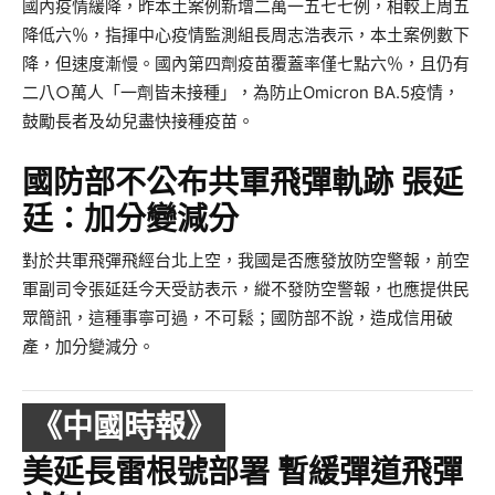
國內疫情緩降，昨本土案例新增二萬一五七七例，相較上周五
降低六％，指揮中心疫情監測組長周志浩表示，本土案例數下
降，但速度漸慢。國內第四劑疫苗覆蓋率僅七點六％，且仍有
二八○萬人「一劑皆未接種」，為防止Omicron BA.5疫情，
鼓勵長者及幼兒盡快接種疫苗。
國防部不公布共軍飛彈軌跡 張延
廷：加分變減分
對於共軍飛彈飛經台北上空，我國是否應發放防空警報，前空
軍副司令張延廷今天受訪表示，縱不發防空警報，也應提供民
眾簡訊，這種事寧可過，不可鬆；國防部不說，造成信用破
產，加分變減分。
《中國時報》
美延長雷根號部署 暫緩彈道飛彈