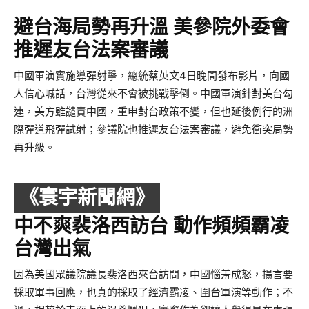
避台海局勢再升溫 美參院外委會
推遲友台法案審議
中國軍演實施導彈射擊，總統蔡英文4日晚間發布影片，向國
人信心喊話，台灣從來不會被挑戰擊倒。中國軍演針對美台勾
連，美方雖譴責中國，重申對台政策不變，但也延後例行的洲
際彈道飛彈試射；參議院也推遲友台法案審議，避免衝突局勢
再升級。
《寰宇新聞網》
中不爽裴洛西訪台 動作頻頻霸凌
台灣出氣
因為美國眾議院議長裴洛西來台訪問，中國惱羞成怒，揚言要
採取軍事回應，也真的採取了經濟霸凌、圍台軍演等動作；不