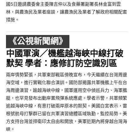
國5日邀請農委會主委陳吉仲以及食藥署副署長林金富到雲
林，與農漁民及業者座談，讓農漁民及業者了解政府相關配套
措施。
《公視新聞網》
中國軍演／機艦越海峽中線打破
默契 學者：應修訂防空識別區
兩岸情勢緊張，共軍東部戰區傍晚宣布，今天繼續在台灣周邊
海空域，進行實戰化聯合演訓。國防部揭露共軍機艦上午在台
海周邊演習，踰越海峽中線，國軍運用空中偵巡兵力、海軍艦
艇，也罕見發布出動岸置飛彈系統應處。學者示警，共軍頻繁
逾越海峽中線，有意打破兩岸原本的默契。美國白宮表示，雷
根號航母打擊群已留在共軍演習總體區域執勤，監控局勢。美
方支持台灣並捍衛印太自由和開放，美軍近期內將穿越台灣海
峽。