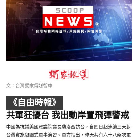
文：台灣獨家傳媒智庫
《自由時報》
共軍狂擾台 我出動岸置飛彈警戒
中國為抗議美國眾議院議長裴洛西訪台，自四日起連續三天對
台灣實施包圍式軍事演習。軍方指出，昨天共有六十八架次軍