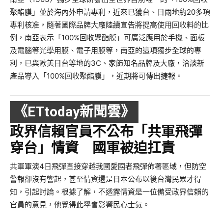
聚酯膜」並於海內外申請專利，近來已獲台、日兩地約20多項
專利核准，隨著國際品牌大廠陸續宣告將提高使用回收料的比
例，南亞表示「100%回收聚酯膜」可廣泛應用於手機、面板
及電腦等光學用膜、電子用膜等，南亞的這項獨步全球的專
利，已與歐美日台等地的3C、家飾知名品牌及大廠，洽談新
產品導入「100%回收聚酯膜」，近期將可傳出捷報。
《ETtoday新聞雲》
政界信賴官員不公布「共軍飛彈
穿台」情資 國軍被迫扛責
共軍軍演4日飛彈直接穿越我國愛國者飛彈佈署區域，但防空
警報卻沒有響起，甚至情資還是日本公布以後台灣民眾才得
知，引起討論。根據了解，不透露情資是一位備受政界信賴的
官員的意見，他覺得此舉會影響民心士氣。