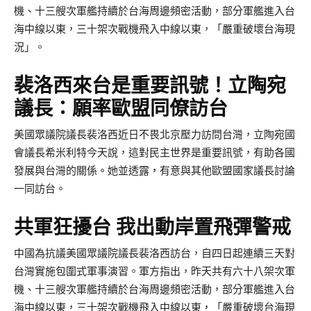
機、十三艘次軍艦持續於台海周邊頻密活動，部分軍艦進入台
海中線以東，三十架次戰機飛入中線以東，「嚴重破壞台海現
況」。
裴洛西來台是重要訊號！立陶宛
議長：願率歐盟同僚訪台
美國眾議院議長裴洛西近日不畏北京壓力訪問台灣，立陶宛國
會議長希米利特今天說，這對民主世界是重要訊號，有助各國
發展與台灣的關係。她並透露，有意與其他歐盟國家議長討論
一同訪台。
共軍狂擾台 我出動岸置飛彈警戒
中國為抗議美國眾議院議長裴洛西訪台，自四日起連續三天對
台灣實施包圍式軍事演習。軍方指出，昨天共有六十八架次軍
機、十三艘次軍艦持續於台海周邊頻密活動，部分軍艦進入台
海中線以東，三十架次戰機飛入中線以東，「嚴重破壞台海現