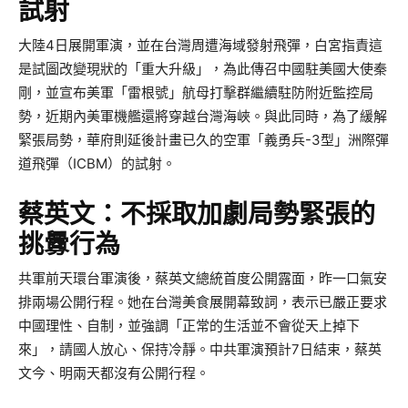
試射
大陸4日展開軍演，並在台灣周遭海域發射飛彈，白宮指責這
是試圖改變現狀的「重大升級」，為此傳召中國駐美國大使秦
剛，並宣布美軍「雷根號」航母打擊群繼續駐防附近監控局
勢，近期內美軍機艦還將穿越台灣海峽。與此同時，為了緩解
緊張局勢，華府則延後計畫已久的空軍「義勇兵-3型」洲際彈
道飛彈（ICBM）的試射。
蔡英文：不採取加劇局勢緊張的
挑釁行為
共軍前天環台軍演後，蔡英文總統首度公開露面，昨一口氣安
排兩場公開行程。她在台灣美食展開幕致詞，表示已嚴正要求
中國理性、自制，並強調「正常的生活並不會從天上掉下
來」，請國人放心、保持冷靜。中共軍演預計7日結束，蔡英
文今、明兩天都沒有公開行程。