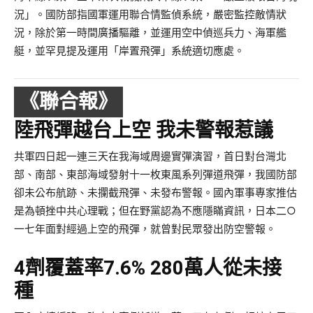
況」。國防部指國軍運用聯合情監偵系統，嚴密監控敵情狀
況，除於第一時間廣播驅離，並運用空中偵巡兵力、海軍艦
艇，並罕見提及運用「岸置飛彈」系統適切應處。
《聯合報》
陸飛彈越台上空 我未警報惹議
共軍四日起一連三天在我海域周邊實彈演習，首日對台灣北
部、南部、東部海域發射十一枚東風系列彈道飛彈，我國防部
卻未公布航跡、未攔截飛彈、未發布警報。國內軍事專家推估
是為頓挫中共心理戰；但在野黨認為不應隱瞞資訊，日本二○
一七年面對經過上空的飛彈，就曾對民眾發出防空警報。
4劑覆蓋率7.6% 280萬人從未接
種