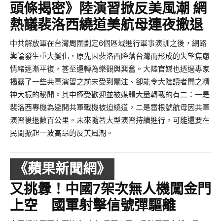
頭條揭密》陸演習掀反美風潮 網
熱議裴洛西繞道美航母連夜撤退
中共解放軍在台灣周圍劃定6個區域進行軍事演訓之後，網路
輿論發生重大變化，原先因裴洛西降落台灣而形成的失望焦慮
情緒逐漸平復，甚至還轉為樂觀與興奮。大陸官媒也透過專家
揭露了一些共軍演習之前未受到關注、卻能令大陸讀者聞之精
神大振的秘聞。其中極受歡迎並被媒體大量轉載的有二：一是
裴洛西專機為避開共軍戰機被迫繞道，二是雷根號航母因共軍
演習後退數百公里。未來隨著大型演習持續進行，可能還要在
民間掀起一波高昂的反美風潮。
《蘋果新聞網》
又挑釁！中國7架次無人機闖金門
上空 國軍射擊信號彈驅離