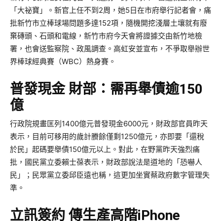
「大祕寶」。新官上任不到2周，她5日在市府舉行記者會，痛
批新竹市立棒球場問題多達152項，隨機開挖淺層土壤就有廢
棄磚頭、石頭和電線，新竹市府今天會將證據交由新竹地檢
署，也會送監察院、政風調查。高虹安並宣布，不爭取舉辦世
界棒球經典賽（WBC）熱身賽。
普發現金 財部：需再舉債逾150
億
行政院規畫匡列1400億元普發現金6000元，財政部官員昨天
表示，目前可移用的歲計賸餘僅剩1250億元，亦即要「還稅
於民」起碼要舉債150億元以上。對此，在野黨昨天強烈痛
批，國民黨立委賴士葆表示，財政部說法是道地的「恐嚇人
民」；民眾黨立委邱臣遠也稱，這更加坐實蔡政府數字管理失
準。
立訊簽約 傳生產高階iPhone