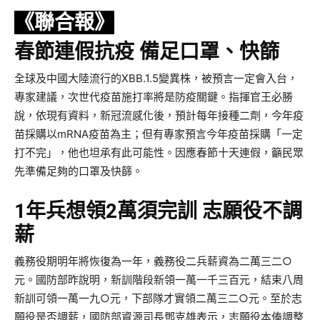
《聯合報》
春節連假抗疫 備足口罩、快篩
全球及中國大陸流行的XBB.1.5變異株，被預言一定會入台，
專家建議，次世代疫苗施打率將是防疫關鍵。指揮官王必勝
說，依現有資料，新冠流感化後，預計每年接種二劑，今年疫
苗採購以mRNA疫苗為主；但有專家預言今年疫苗採購「一定
打不完」，他也坦承有此可能性。因應春節十天連假，籲民眾
先準備足夠的口罩及快篩。
1年兵想領2萬須完訓 志願役不調
薪
義務役期明年將恢復為一年，義務役二兵薪資為二萬三二○
元。國防部昨說明，新訓階段新領一萬一千三百元，結束八周
新訓可領一萬一九○元，下部隊才實領二萬三二○元。至於志
願役是否調薪，國防部資源司長鄧克雄表示，志願役本俸調整