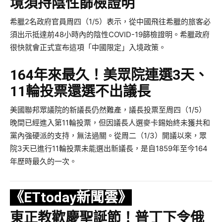
境須持陰性篩檢證明
希臘2名政府官員周四（1/5）表示，從中國飛往希臘的旅客必
須出示抵達前48小時內的陰性COVID-19篩檢證明。希臘政府
很快就會正式宣布這項「中國限定」入境政策。
164年來最久！美眾院連選3天、
11輪投票還選不出議長
美國聯邦眾議院的新議長仍然難產，議長投票至周四（1/5）
晚間已經進入第11輪投票，但因議長人選麥卡錫始終未獲共和
黨內強硬派的支持，無法過關。從周二（1/3）開議以來，眾
院3天已進行11輪投票未能選出新議長，是自1859年至今164
年歷時最久的一次。
《ETtoday新聞雲》
東正教歡慶聖誕節！普丁下令俄