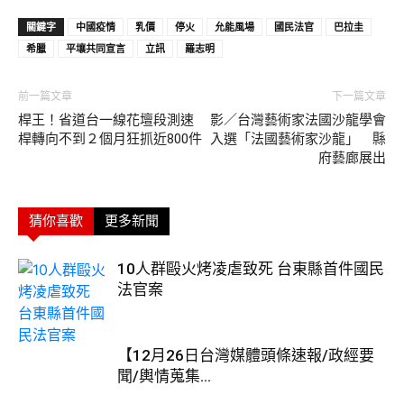
關鍵字
中國疫情
乳價
停火
允能風場
國民法官
巴拉圭
希臘
平壤共同宣言
立訊
羅志明
前一篇文章
下一篇文章
桿王！省道台一線花壇段測速
影／台灣藝術家法國沙龍學會
桿轉向不到２個月狂抓近800件
入選「法國藝術家沙龍」 縣
府藝廊展出
猜你喜歡
更多新聞
10人群毆火烤凌虐致死 台東縣首件國民
法官案
【12月26日台灣媒體頭條速報/政經要
聞/輿情蒐集...