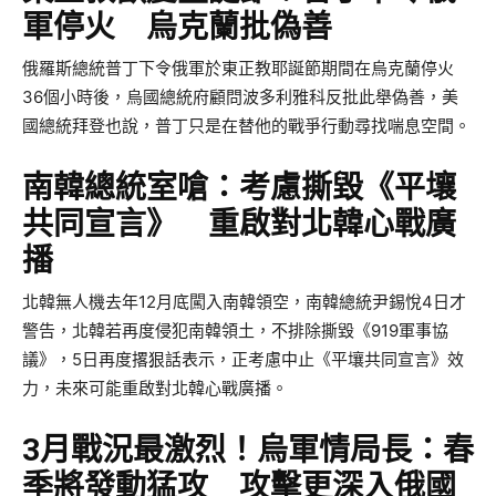
軍停火 烏克蘭批偽善
俄羅斯總統普丁下令俄軍於東正教耶誕節期間在烏克蘭停火
36個小時後，烏國總統府顧問波多利雅科反批此舉偽善，美
國總統拜登也說，普丁只是在替他的戰爭行動尋找喘息空間。
南韓總統室嗆：考慮撕毀《平壤
共同宣言》 重啟對北韓心戰廣
播
北韓無人機去年12月底闖入南韓領空，南韓總統尹錫悅4日才
警告，北韓若再度侵犯南韓領土，不排除撕毀《919軍事協
議》，5日再度撂狠話表示，正考慮中止《平壤共同宣言》效
力，未來可能重啟對北韓心戰廣播。
3月戰況最激烈！烏軍情局長：春
季將發動猛攻 攻擊更深入俄國