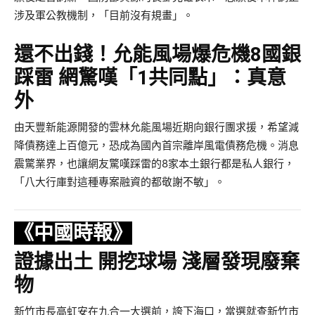
涉及軍公教機制，「目前沒有規畫」。
還不出錢！允能風場爆危機8國銀
踩雷 網驚嘆「1共同點」：真意
外
由天豐新能源開發的雲林允能風場近期向銀行團求援，希望減
降債務達上百億元，恐成為國內首宗離岸風電債務危機。消息
震驚業界，也讓網友驚嘆踩雷的8家本土銀行都是私人銀行，
「八大行庫對這種專案融資的都敬謝不敏」。
《中國時報》
證據出土 開挖球場 淺層發現廢棄
物
新竹市長高虹安在九合一大選前，誇下海口，當選就查新竹市