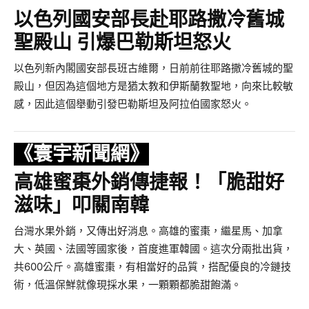
以色列國安部長赴耶路撒冷舊城
聖殿山 引爆巴勒斯坦怒火
以色列新內閣國安部長班古維爾，日前前往耶路撒冷舊城的聖
殿山，但因為這個地方是猶太教和伊斯蘭教聖地，向來比較敏
感，因此這個舉動引發巴勒斯坦及阿拉伯國家怒火。
《寰宇新聞網》
高雄蜜棗外銷傳捷報！「脆甜好
滋味」叩關南韓
台灣水果外銷，又傳出好消息。高雄的蜜棗，繼星馬、加拿
大、英國、法國等國家後，首度進軍韓國。這次分兩批出貨，
共600公斤。高雄蜜棗，有相當好的品質，搭配優良的冷鏈技
術，低溫保鮮就像現採水果，一顆顆都脆甜飽滿。