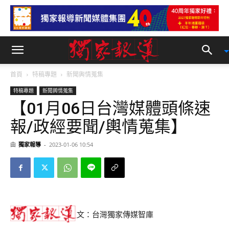
首頁
特稿專題
新聞輿情蒐集
特稿專題
新聞輿情蒐集
【01月06日台灣媒體頭條速
報/政經要聞/輿情蒐集】
由
獨家報導
-
2023-01-06 10:54
文：台灣獨家傳媒智庫