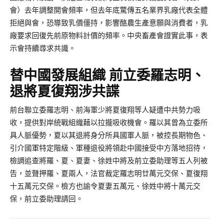
會）去年調整開會頻率，但去年底驚傳五名業界乳廠代表全體
拒絕與會，恐導致乳價僵持，影響酪農生產意願與消費者，乳
廠要求回復先前原物料計價的頻率。中央畜產會證實此事，表
示會持續尋求共識。
替中國發展組織 前立委羅志明、
退將夏復翔涉共諜
前台聯立委羅志明、前海軍少將夏復翔等人疑遭中共勢力吸
收，提供對岸統戰組織藉以拉攏吸收機會。羅以其曾為立委所
具人脈優勢，夏以其退將身分所具國軍人脈，被控長期物色、
引介國軍特定階級、軍種退役將領赴中國接受中方落地招待，
檢調追查將羅、夏、夏妻、徐姓中將及前立委助理等五人列被
告，並聲押羅、夏兩人，法官裁定羅志明廿萬元交保、夏復翔
十五萬元交保。檢方也諭令夏妻五萬元、徐姓中將十萬元交
保，前立委助理請回。