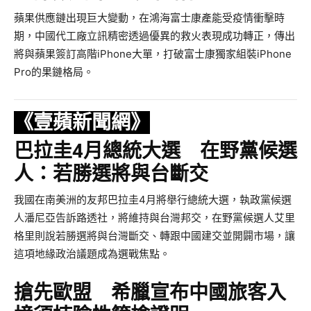
蘋果供應鏈出現巨大變動，在鴻海富士康產能受疫情衝擊時
期，中國代工廠立訊精密透過優異的救火表現成功轉正，傳出
將與蘋果簽訂高階iPhone大單，打破富士康獨家組裝iPhone
Pro的果鏈格局。
《壹蘋新聞網》
巴拉圭4月總統大選 在野黨候選
人：若勝選將與台斷交
我國在南美洲的友邦巴拉圭4月將舉行總統大選，執政黨候選
人潘尼亞告訴路透社，將維持與台灣邦交，在野黨候選人艾里
格里則說若勝選將與台灣斷交、轉跟中國建交並開闢市場，讓
這項地緣政治議題成為選戰焦點。
搶先歐盟 希臘宣布中國旅客入