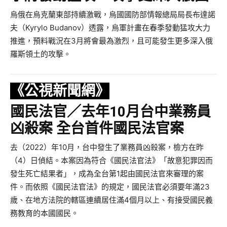
烏俄在烏克蘭東部持續激戰，烏國國防部情報總局局長布達諾
夫（Kyrylo Budanov）透露，烏軍計畫在春季發動猛攻大力
推進，預料戰況在3月將會最為激烈，且可能發生更多深入俄
羅斯領土的攻擊。
《公視新聞網》
國民法官／去年10月台中業務員
凶殺案 全台首件國民法官案
去（2022）年10月，台中發生了業務員凶殺案，檢方在昨
（4）日偵結。本案因為符合《國民法官法》「故意犯罪因而
發生死亡結果者」，成為全台第1起由國民法官來審理的案
件。而依照《國民法官法》的規定，國民法官必須要年滿23
歲、在地方法院的轄區連續居住滿4個月以上、有接受國民義
務教育的本國國民。