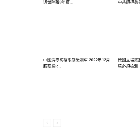
與世隔離3年疫...
中共婉拒美多
中國清零防疫限制急剎車 2022年12月
德國立場終
服務業P...
境必須檢測