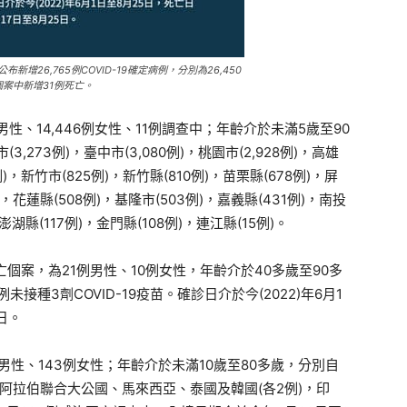
新增26,765例COVID-19確定病例，分別為26,450
個案中新增31例死亡。
3例男性、14,446例女性、11例調查中；年齡介於未滿5歲至90
,273例)，臺中市(3,080例)，桃園市(2,928例)，高雄
17例)，新竹市(825例)，新竹縣(810例)，苗栗縣(678例)，屏
)，花蓮縣(508例)，基隆市(503例)，嘉義縣(431例)，南投
澎湖縣(117例)，金門縣(108例)，連江縣(15例)。
亡個案，為21例男性、10例女性，年齡介於40多歲至90多
接種3劑COVID-19疫苗。確診日介於今(2022)年6月1
日。
例男性、143例女性；年齡介於未滿10歲至80多歲，分別自
，阿拉伯聯合大公國、馬來西亞、泰國及韓國(各2例)，印