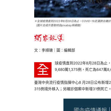
＊全球疫情直到2022年8月28日為止，COVID-19武漢肺炎確診
（圖片合成示意取材自pixabay與網路）
文：李順瑭｜圖：編輯部
球疫情直到2022年8月28日為止
全
9,680萬1,375例，死亡為647萬8
臺灣中央流行疫情指揮中心8 月28日公布新增26,
315例境外移入；另確診個案中新增31例死亡