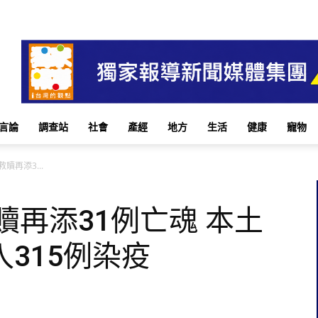
言論
調查站
社會
產經
地方
生活
健康
寵物
贖再添3...
贖再添31例亡魂 本土
入315例染疫