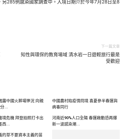
，另285例感染國家調查中。入境日期介於今年7月28日至8
下一篇文章
模
知性與環保的教育場域 清水岩一日遊輕旅行最是
受歡迎
揭露中國火葬場慘況 向親
中國農村陷疫情冏境 喜憂參半春運與
...
病毒同行
邊境危機 拜登拍照打卡出
河南近90%人口全陽 春運啟動恐再爆
西...
新一波感染潮...
義的草不要資本主義的苗
中國遊客自疫情泛濫要來了嗎？ 全球