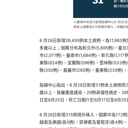
＊臺灣中央流行疫情指揮中心8 月28日公布
例本土個案及315例境外移入；另確診
8 月28日新增26,450例本土病例，為11,99
多歲以上；個案分布為新北市(5,695例)，臺北市(3
市(2,071例)，臺南市(1,684例)，彰化縣(1,1
東縣(624例)，宜蘭縣(596例)，雲林縣(533例
縣(350例)，嘉義市(265例)，臺東縣(239例)，
指揮中心指出，8 月28日新增31例本土病例死
歲以上，皆屬重度感染、29例具慢性病史、26例未
日至8月25日，死亡日期介於6月17日至8月25
8 月28日新增315例境外移入，個案中為172
越南及美國(各5例)，菲律賓及葡萄牙(各4例)