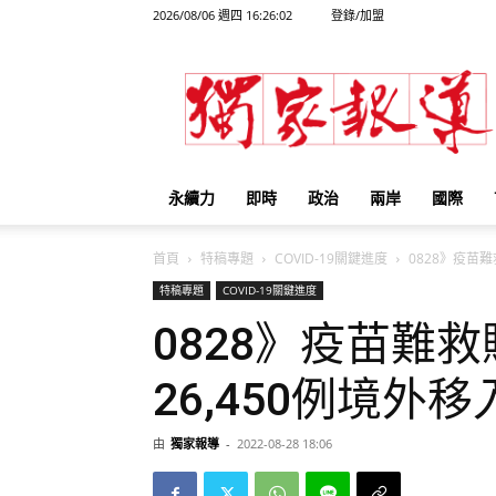
2026/08/06 週四 16:26:02
登錄/加盟
獨
家
報
導
永續力
即時
政治
兩岸
國際
首頁
特稿專題
COVID-19關鍵進度
0828》疫苗難救
特稿專題
COVID-19關鍵進度
0828》疫苗難救
26,450例境外移
由
獨家報導
-
2022-08-28 18:06