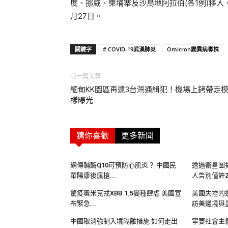
度、挪威、柬埔寨及沙烏地阿拉伯(各1例)移入
月27日。
關鍵字
# COVID-19武漢肺炎
Omicron變異病毒株
前一篇文章
緬甸KK園區再逮3台灣通緝犯！機場上銬帶走
樣曝光
猜你喜歡
更多新聞
網傳輔酶Q10可預防心肌炎？ 中國民
透過衛星圖
眾陽康後瘋搶...
人告別僅許2分
驚疫奧米克戎XBB.1.5變種肆虐 美國宣
美國失控的
布緊急...
訪美邊境與墨
中國取消強制入境隔離措施 如何走出
寧要社會主