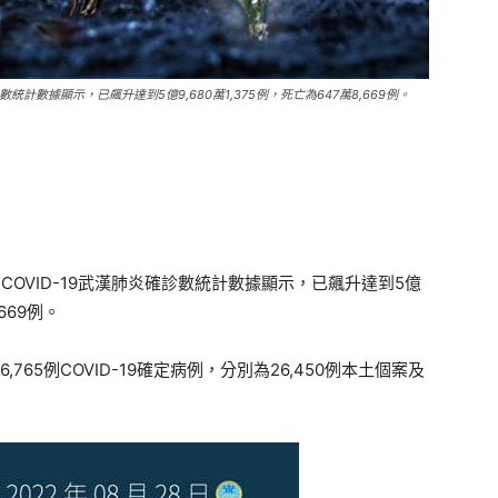
數統計數據顯示，已飆升達到5億9,680萬1,375例，死亡為647萬8,669例。
，COVID-19武漢肺炎確診數統計數據顯示，已飆升達到5億
,669例。
765例COVID-19確定病例，分別為26,450例本土個案及
。