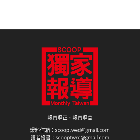
報真導正、報真導善
爆料信箱：scooptwed@gmail.com
讀者投書：scooptwre@gmail.com
電子書訂閱
雜誌平面廣告刊登價目表
網路廣告刊登
隱私權說明
授權申請