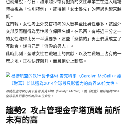
也就是說，今日，越來越少懷有抱負的女性畢業生在進入職場
時被視為「性別特例」，能得到「女士優先」的待遇也越來越
低。
在南韓，女性考上外交官特考的人數甚至比男性要多，該國外
交部反而還得為男性設立保障名額。在巴西，有將近三分之一
的女性賺得比另一半還要多，這些「悲情的」男士們還成立了
互助會，說自己是「流淚的男人」。
此時此刻，全球女性在職場上的貢獻，以及在職場上占有的一
席之地，正在快速飆升，而且創史上新高。
易捷航空的執行長卡洛琳‧麥克科爾（Carolyn McCall)，獲《財富》雜誌選為2014
全球最具影響力的商界50位女性。
趨勢2
攻占管理金字塔頂端 前所
未有的高