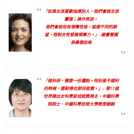
「如果女孩喜歡指揮別人，我們會說女孩
霸道；換作男孩，
我們會說他有領導性格，這樣不同的期
望，限制女性發展領導力。」–臉書營運
長桑德伯格
「做科研，需要一份灑脫。特別是不順利
的時候，要耐得住那份寂寞。」– 第17屆
世界傑出女科學家成就獎得主、中國科學
院院士、中國科學技術大學教授謝毅