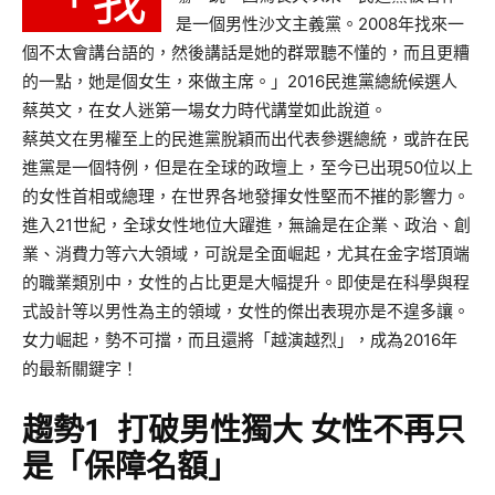
是一個男性沙文主義黨。2008年找來一
個不太會講台語的，然後講話是她的群眾聽不懂的，而且更糟
的一點，她是個女生，來做主席。」2016民進黨總統候選人
蔡英文，在女人迷第一場女力時代講堂如此說道。
蔡英文在男權至上的民進黨脫穎而出代表參選總統，或許在民
進黨是一個特例，但是在全球的政壇上，至今已出現50位以上
的女性首相或總理，在世界各地發揮女性堅而不摧的影響力。
進入21世紀，全球女性地位大躍進，無論是在企業、政治、創
業、消費力等六大領域，可說是全面崛起，尤其在金字塔頂端
的職業類別中，女性的占比更是大幅提升。即使是在科學與程
式設計等以男性為主的領域，女性的傑出表現亦是不遑多讓。
女力崛起，勢不可擋，而且還將「越演越烈」，成為2016年
的最新關鍵字！
趨勢1 打破男性獨大 女性不再只
是「保障名額」