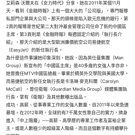
艾莉森‧沃爾夫在《女力時代》分享，她在2011年某個11月
天，看到《金融時報》上有一個大大的「公司版」，專門報導
私部門企業與大公司。那天的頭條是陷入歐元危機的銀行，第
2頁的報導是世紀第二大對沖基金管理公司任命了新的中國區
主席，第3頁則是《金融時報》每週固定介紹的「執行長介
紹」，那天介紹的是大型歐洲廉價航空公司易捷航空
（EasyJet）的新任執行長。
為什麼這件事讓她印象深刻，她說，因為英仕曼集團（Man
Group）新宣布的「中國區主席」是40多歲的女強人李亦非。
她曾擔任MTV中國區總裁，畢業於精英外交學院與美國大學。
而易捷航空的新任女執行長是卡洛琳‧麥克科爾（Carolyn
McCall），曾任衛報（Guardian Media Group）媒體集團執
行長，掌有《衛報》及其他數種出版品。
成功、高薪、從事專業工作的女強人數量，自2011年以來急速
暴增。在2012年時，全球約有7千萬女性靠自己的實力，擠身
進入「中上階層」──高薪、高學歷的專業工作者及富裕企業
主，或是人數極少的超級富人階級，而且這個數字有持續攀升