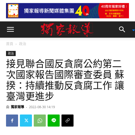
首頁
政治
政治
接見聯合國反貪腐公約第二
次國家報告國際審查委員 蘇
揆：持續推動反貪腐工作 讓
臺灣更進步
由
獨家報導
-
2022-08-30 14:19