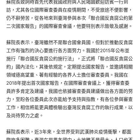
蘇院長致詞時首先代表我國政府與人民竭誠歡迎訪賓一行到
訪，尤其各位國際審查委員在疫情期間，不受旅途不便影響，
仍不辭勞苦，從各地來到臺灣參與本次「聯合國反貪腐公約第
二次國家報告」的國際審查會議，他要特別表示致敬及感謝。
蘇院長表示，臺灣雖然不是聯合國會員國，但對於推動反貪腐
工作有強烈的決心要進行各方面努力。我國於2015年公布並
施行「聯合國反貪腐公約施行法」，正式將「聯合國反貪腐公
約」國內法化，其後依規定，定期提出國家報告，並邀請相關
領域德高望重、著有經驗的各界人士擔任審查委員。我國在
2018年提出首次國家報告，在國際審查會議上，獲得審查委
員許多肯定及建議，我國也依據審查委員建議做出各方面的努
力，至盼各位委員此次亦能給予支持與指教，有各位參與審查
工作，相信將能更具體檢驗出臺灣反貪腐工作的執行成果，以
及尚待努力之處。
蘇院長表示，近3年來，全世界受到武漢肺炎疫情衝擊，都面
臨許多困難，臺灣在世界各國中，土地雖不是最大，人口也不