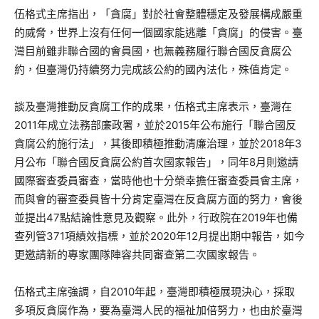
伍格式主席指出，「貪腐」對於社會整體穩定及發展構成嚴重
的威脅，世界上沒有任何一個國家能逃離「貪腐」的侵害。臺
灣目前雖非聯合國的會員國，也無義務履行聯合國反貪腐公
約，但臺灣仍持續努力完成該公約的國內法化，殊值肯定。
談及臺灣推動反貪腐工作的成果，伍格式主席表示，臺灣在
2011年成立法務部廉政署，並於2015年公布施行「聯合國反
貪腐公約施行法」，其後即積極推動清廉治理，並於2018年3
月公布「聯合國反貪腐公約首次國家報告」，同年8月則邀請
國際審查委員審查，當時他也十分榮幸擔任審查委員會主席，
而與會的審查委員皆十分肯定臺灣在反貪腐方面的努力，會後
並提出47點結論性意見及觀察。此外，行政院在2019年也備
查列管371項績效指標，並於2020年12月提出期中報告，如今
更邀請新的專家團隊陣容共同審查第二次國家報告。
伍格式主席強調，自2010年起，臺灣即積極展現決心，採取
多項反貪腐作為，要為臺灣人民的福祉加倍努力，也由於臺灣