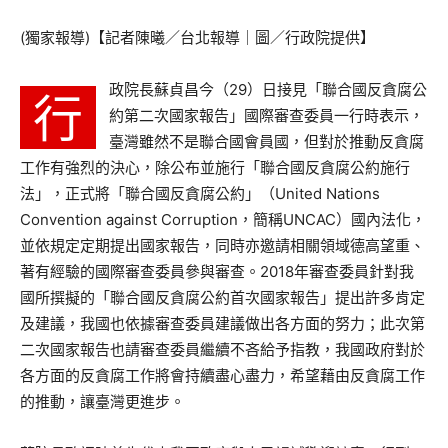
(獨家報導)【記者陳曦／台北報導｜圖／行政院提供】
政院長蘇貞昌今（29）日接見「聯合國反貪腐公
行
約第二次國家報告」國際審查委員一行時表示，
臺灣雖然不是聯合國會員國，但對於推動反貪腐
工作有強烈的決心，除公布並施行「聯合國反貪腐公約施行
法」，正式將「聯合國反貪腐公約」（United Nations
Convention against Corruption，簡稱UNCAC）國內法化，
並依規定定期提出國家報告，同時亦邀請相關領域德高望重、
著有經驗的國際審查委員參與審查。2018年審查委員針對我
國所撰擬的「聯合國反貪腐公約首次國家報告」提出許多肯定
及建議，我國也依據審查委員建議做出各方面的努力；此次第
二次國家報告也請審查委員繼續不吝給予指教，我國政府對於
各方面的反貪腐工作將會持續盡心盡力，希望藉由反貪腐工作
的推動，讓臺灣更進步。