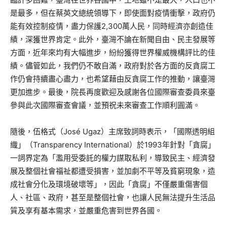
是最多，但在蔡英文總統領導下，即使面對疫情衝擊，政府仍
能有效控制疫情，盡力保護2,300萬人民，同時經濟亦創造佳
績，深獲世界肯定。此外，臺灣不論在新聞自由、民主發展等
方面，近年來均有大幅進步，紛紛獲得世界權威機構評比的佳
績。儘管如此，我們仍不敢自滿，政府對於各方面的反貪腐工
作仍會持續盡心盡力，也希望藉由反貪腐工作的推動，讓臺灣
更加進步。最後，院長再度歡迎及感謝各位國際審查委員來臺
參與此次國際審查會議，並預祝未來審查工作順利圓滿。
隨後，伍格式（José Ugaz）主席致詞時表示，「國際透明組
織」（Transparency International）於1993年針對「貪腐」
一詞界定為「濫用受委託的權力謀取私利，導致民主、經濟發
展及整個社會福祉都遭受損害，並加劇不平等及貧窮現象，造
成社會分化及環境破壞等」，因此「貪腐」不僅嚴重傷害個
人、社區、政府，甚至是整個社會，也讓人民無法提升生活品
質及享有基本需求，並嚴重危害到世界各國。