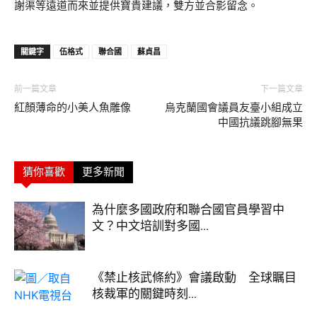
謝渠等遠道而來並提供寶貴建議，雙方並合影留念。
關鍵字
伍格式
聯合國
蘇貞昌
前一篇文章
下一篇文章
紅顏薄命的小美人魚雕像
烏克蘭國會議員友臺小組成立
中國抗議跳腳無果
猜你喜歡
更多新聞
為什麼多國政府和聯合國官員學習中
文？中文培訓對多國...
《禁止核武條約》會議啟動 全球瞩目
核裁軍的關鍵時刻...