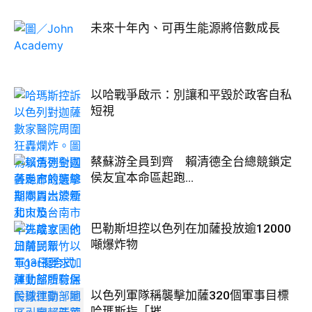
未來十年內、可再生能源將倍數成長
以哈戰爭啟示：別讓和平毀於政客自私
短視
蔡蘇游全員到齊 賴清德全台總競鎖定
侯友宜本命區起跑...
巴勒斯坦控以色列在加薩投放逾12000
噸爆炸物
以色列軍隊稱襲擊加薩320個軍事目標
哈瑪斯指「摧...