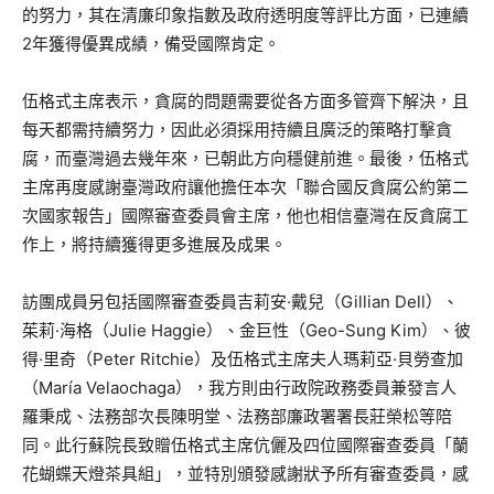
的努力，其在清廉印象指數及政府透明度等評比方面，已連續
2年獲得優異成績，備受國際肯定。
伍格式主席表示，貪腐的問題需要從各方面多管齊下解決，且
每天都需持續努力，因此必須採用持續且廣泛的策略打擊貪
腐，而臺灣過去幾年來，已朝此方向穩健前進。最後，伍格式
主席再度感謝臺灣政府讓他擔任本次「聯合國反貪腐公約第二
次國家報告」國際審查委員會主席，他也相信臺灣在反貪腐工
作上，將持續獲得更多進展及成果。
訪團成員另包括國際審查委員吉莉安·戴兒（Gillian Dell）、
茱莉·海格（Julie Haggie）、金巨性（Geo-Sung Kim）、彼
得·里奇（Peter Ritchie）及伍格式主席夫人瑪莉亞·貝勞查加
（María Velaochaga），我方則由行政院政務委員兼發言人
羅秉成、法務部次長陳明堂、法務部廉政署署長莊榮松等陪
同。此行蘇院長致贈伍格式主席伉儷及四位國際審查委員「蘭
花蝴蝶天燈茶具組」，並特別頒發感謝狀予所有審查委員，感