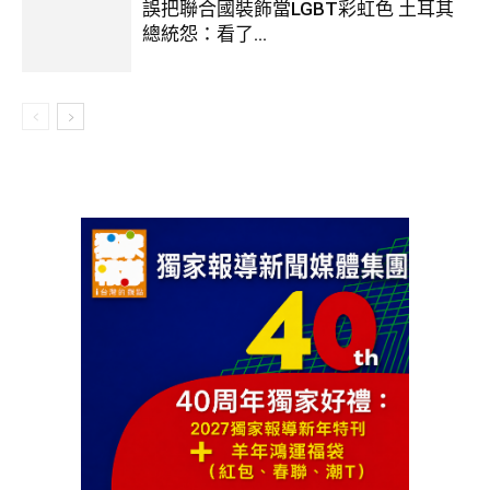
誤把聯合國裝飾當LGBT彩虹色 土耳其
總統怨：看了...