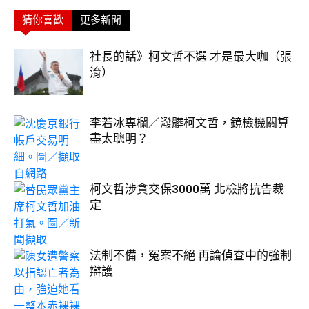
猜你喜歡
更多新聞
社長的話》柯文哲不選 才是最大咖（張
淯）
李若冰專欄／潑髒柯文哲，鏡檢機關算
盡太聰明？
柯文哲涉貪交保3000萬 北檢將抗告裁
定
法制不備，冤案不絕 再論偵查中的強制
辯護