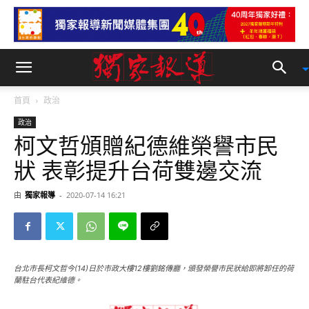
首頁
政治
政治
柯文哲頒贈紀德維榮譽市民
狀 表彰提升台荷雙邊交流
由
獨家報導
-
2020-07-14 16:21
台北市長柯文哲今(14)日於市政大樓12樓劉銘傳廳，頒發榮譽市民狀給即將卸任的荷
蘭駐台代表紀維德。