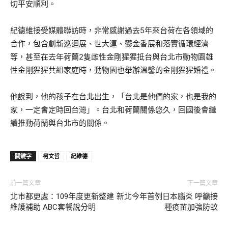
切平安順利。
紀德維接受媒體聯訪時，非常感謝過去5年來台荷在各領域的
合作，包含創新巡迴展、世大運、鬱金香展和落實循環經濟
等，甚至在去年荷蘭2隻雌性金剛猩猩抵台與台北市動物園雄
性金剛猩猩共組家庭時，動物園也舉辦溫馨的金剛猩猩婚禮。
他說到，他的孩子在台北出生，「台北是他們的家，也是我的
家，一定會定時回台灣」。台北和荷蘭關係悠久，回國後會繼
續推動荷蘭與台北市的關係。
關鍵字
柯文哲
紀維德
前一篇文章
下一篇文章
北市都更處：109年度更新整建
新北今年首例日本腦炎 呼籲接
維護補助 ABC套餐說分明
種疫苗加強防蚊