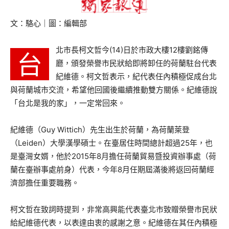
文：駱心｜圖：編輯部
北市長柯文哲今(14)日於市政大樓12樓劉銘傳
台
廳，頒發榮譽市民狀給即將卸任的荷蘭駐台代表
紀維德。柯文哲表示，紀代表任內積極促成台北
與荷蘭城市交流，希望他回國後繼續推動雙方關係。紀維德說
「台北是我的家」，一定常回來。
紀維德（Guy Wittich）先生出生於荷蘭，為荷蘭萊登
（Leiden）大學漢學碩士。在臺居住時間總計超過25年，也
是臺灣女婿，他於2015年8月擔任荷蘭貿易暨投資辦事處（荷
蘭在臺辦事處前身）代表，今年8月任期屆滿後將返回荷蘭經
濟部擔任重要職務。
柯文哲在致詞時提到，非常高興能代表臺北市致贈榮譽市民狀
給紀維德代表，以表達由衷的感謝之意。紀維德在其任內積極