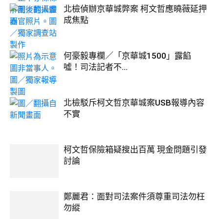
北檢偵辦京華城弊案 柯文哲應曉薇延押
成焦點
何豪毅專欄／「京華城1500」露餡
噓！司法記者不...
北檢駁斥柯文哲京華城案USB報導內容
不實
柯文哲保險箱疑搜出百萬 現金問題引發
討論
鄭麗君：面對司法案件須尊重司法勿枉
勿縱