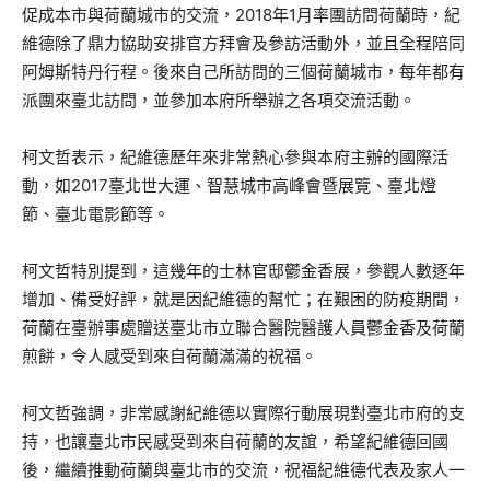
促成本市與荷蘭城市的交流，2018年1月率團訪問荷蘭時，紀
維德除了鼎力協助安排官方拜會及參訪活動外，並且全程陪同
阿姆斯特丹行程。後來自己所訪問的三個荷蘭城市，每年都有
派團來臺北訪問，並參加本府所舉辦之各項交流活動。
柯文哲表示，紀維德歷年來非常熱心參與本府主辦的國際活
動，如2017臺北世大運、智慧城市高峰會暨展覽、臺北燈
節、臺北電影節等。
柯文哲特別提到，這幾年的士林官邸鬱金香展，參觀人數逐年
增加、備受好評，就是因紀維德的幫忙；在艱困的防疫期間，
荷蘭在臺辦事處贈送臺北市立聯合醫院醫護人員鬱金香及荷蘭
煎餅，令人感受到來自荷蘭滿滿的祝福。
柯文哲強調，非常感謝紀維德以實際行動展現對臺北市府的支
持，也讓臺北市民感受到來自荷蘭的友誼，希望紀維德回國
後，繼續推動荷蘭與臺北市的交流，祝福紀維德代表及家人一