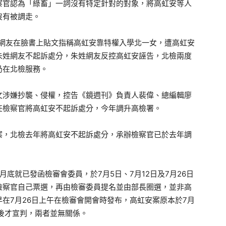
察官認為「綠畜」一詞沒有特定針對的對象，將高虹安等人
沒有被調走。
姓網友在臉書上貼文指稱高虹安靠特權入學北一女，遭高虹安
朱姓網友不起訴處分，朱姓網友反控高虹安誣告，北檢兩度
仍在北檢服務。
文涉嫌抄襲、侵權，控告《鏡週刊》負責人裴偉、總編輯廖
任檢察官將高虹安不起訴處分，今年調升高檢署。
案，北檢去年將高虹安不起訴處分，承辦檢察官已於去年調
底就已發函檢審會委員，於7月5日、7月12日及7月26日
檢察官自己票選，再由檢審委員提名並由部長圈選，並非高
在7月26日上午在檢審會開會時發布，高虹安案原本於7月
後才宣判，兩者並無關係。