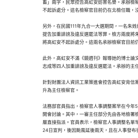
畜」兩字，民眾控告高虹安妨害名譽。承辦檢
不起訴處分。這名檢察官目前仍在北檢任職，
另外，在民國111年九合一大選期間，一名朱
提告加重誹謗及違反選罷法等罪。檢方兩度將
將高虹安不起訴處分。這兩名承辦檢察官目前
此外，高虹安不滿《鏡週刊》報導她的博士論
志成等四人加重誹謗及違反選罷法。承辦的主
針對財團法人資訊工業策進會控告高虹安背信
升為主任檢察官。
法務部官員指出，檢察官人事調整案早在今年5月
開會討論。其中，一審主任部分先由各地檢署
層直接指派。官員表示，檢察官人事調整名單早
24日宣判，後因颱風延後兩天，且在人事發布