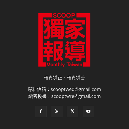
報真導正、報真導善
爆料信箱：scooptwed@gmail.com
讀者投書：scooptwre@gmail.com
電子書訂閱
雜誌平面廣告刊登價目表
網路廣告刊登
隱私權說明
授權申請