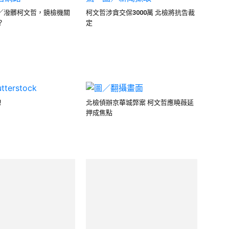
／潑髒柯文哲，鏡檢機關
柯文哲涉貪交保3000萬 北檢將抗告裁
？
定
！
北檢偵辦京華城弊案 柯文哲應曉薇延
押成焦點
文哲京華城案USB報導內
柯文哲保險箱疑搜出百萬 現金問題引
發討論