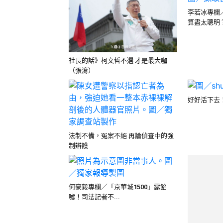
李若冰專欄
算盡太聰明
社長的話》柯文哲不選 才是最大咖
（張淯）
好好活下去
法制不備，冤案不絕 再論偵查中的強
制辯護
北檢駁斥柯
容不實
何豪毅專欄／「京華城1500」露餡
噓！司法記者不...