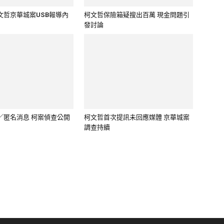
／匿名消息 柯案偵查公開
柯文哲首次提訊未回應媒體 京華城案
調查持續