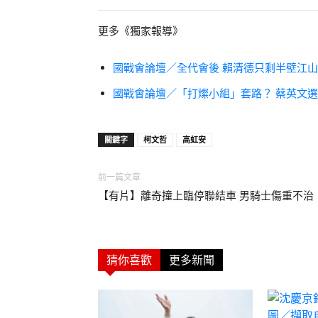
更多《獨家報導》
國戰會論壇／全代會後 賴清德只剩半壁江
國戰會論壇／「打燦小組」套路？ 蔡英文
關鍵字
柯文哲
高虹安
前一篇文章
【有片】離奇撞上臨停聯結車 男騎士傷重不治
猜你喜歡
更多新聞