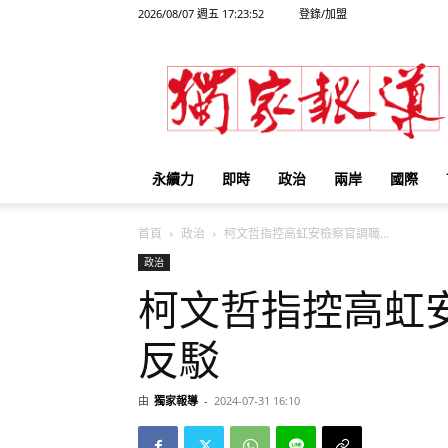
2026/08/07 週五 17:23:52
登錄/加盟
獨
家
報
導
永續力
即時
政治
兩岸
國際
首頁
政治
柯文哲指控高虹安檢察官調職...
政治
柯文哲指控高虹
反駁
由
獨家報導
-
2024-07-31 16:10