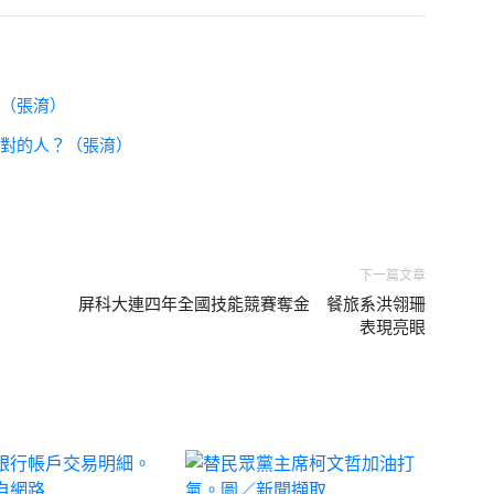
山（張淯）
選對的人？（張淯）
下一篇文章
屏科大連四年全國技能競賽奪金 餐旅系洪翎珊
表現亮眼