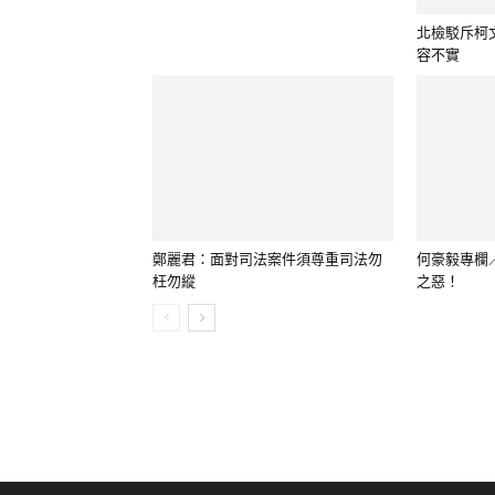
何豪毅專欄
之惡！
鄭麗君：面對司法案件須尊重司法勿
枉勿縱