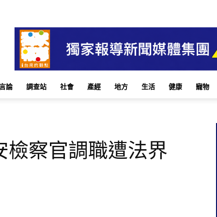
言論
調查站
社會
產經
地方
生活
健康
寵物
安檢察官調職遭法界