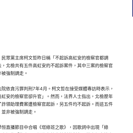
，民眾黨主席柯文哲昨日稱「不起訴高虹安的檢察官都調
法，北檢共有五件高虹安的不起訴案件，其中三案的檢察官
非被強制調走。
法院依貪污罪判刑7年4月。柯文哲在接受媒體專訪時表示，
高虹安的檢察官卻升官」。然而，法界人士指出，北檢歷年
了詐領助理費案遭檢察官起訴，另五件均不起訴。而這五件
，並非被強制調走。
學恒直播節目中合唱《塔綠班之歌》，因歌詞中出現「綠