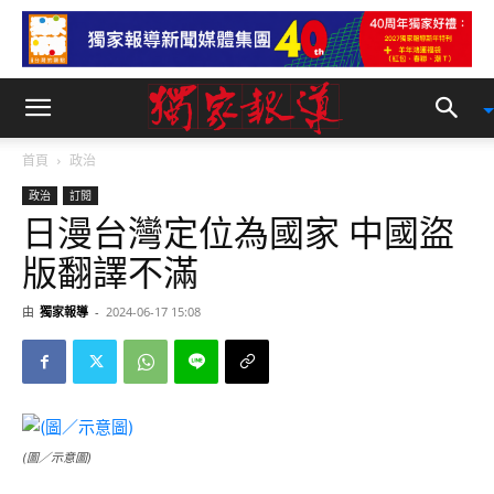
首頁
政治
政治
訂閱
日漫台灣定位為國家 中國盜
版翻譯不滿
由
獨家報導
-
2024-06-17 15:08
(圖／示意圖)