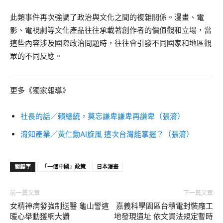
此類事件再次強調了政治與文化之間的複雜關係。漫畫、電
影、電視劇等文化產品往往承載著創作者的價值觀和立場，當
這些內容涉及國際政治問題時，往往會引發不同國家和地區觀
眾的不同反應。
更多《獨家報導》
社長的話／賴總統，莫忘謙卑謙卑再謙卑（張淯）
淯知產業／黃仁勳AI旋風 這次台灣能掌握？（張淯）
關鍵字
「一個中國」政策
日本漫畫
前一篇文章
下一篇文章
女精神病發強制送醫 龜山警這
嘉義科學園區台積電封裝廠工
暖心舉動獲網大讚
地發現遺址 依文資法規定暫時