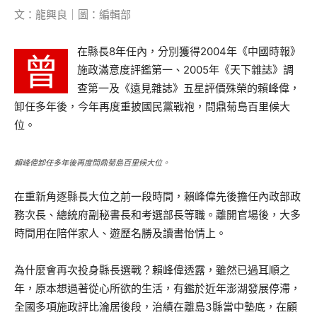
文：龍興良｜圖：編輯部
在縣長8年任內，分別獲得2004年《中國時報》
曾
施政滿意度評鑑第一、2005年《天下雜誌》調
查第一及《遠見雜誌》五星評價殊榮的賴峰偉，
卸任多年後，今年再度重披國民黨戰袍，問鼎菊島百里候大
位。
賴峰偉卸任多年後再度問鼎菊島百里候大位。
在重新角逐縣長大位之前一段時間，賴峰偉先後擔任內政部政
務次長、總統府副秘書長和考選部長等職。離開官場後，大多
時間用在陪伴家人、遊歷名勝及讀書怡情上。
為什麼會再次投身縣長選戰？賴峰偉透露，雖然已過耳順之
年，原本想過著從心所欲的生活，有鑑於近年澎湖發展停滯，
全國多項施政評比淪居後段，治績在離島3縣當中墊底，在顧