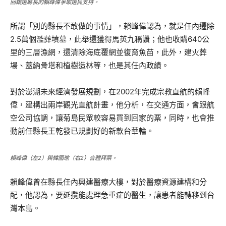
回鍋選縣長的賴峰偉爭取選民支持。
所謂「別的縣長不敢做的事情」，賴峰偉認為，就是任內遷除
2.5萬個濫葬墳墓，此舉還獲得馬英九稱讚；他也收購640公
里的三層漁網，還清除海底覆網並復育魚苗，此外，建火葬
場、蓋納骨塔和植樹造林等，也是其任內政績。
對於澎湖未來經濟發展規劃，在2002年完成宗教直航的賴峰
偉，建構出兩岸觀光直航計畫，他分析，在交通方面，會跟航
空公司協調，讓菊島民眾較容易買到回家的票，同時，也會推
動前任縣長王乾發已規劃好的新款台華輪。
賴峰偉（左2）與韓國瑜（右2）合體拜票。
賴峰偉曾在縣長任內興建醫療大樓，對於醫療資源建構和分
配，他認為，要延攬能處理急重症的醫生，讓患者能轉移到台
灣本島。