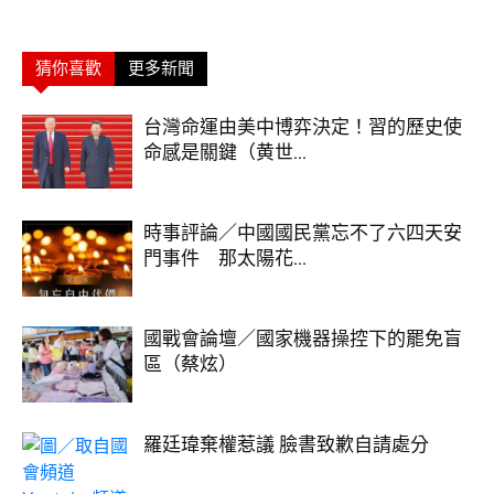
猜你喜歡
更多新聞
台灣命運由美中博弈決定！習的歷史使
命感是關鍵（黄世...
時事評論／中國國民黨忘不了六四天安
門事件 那太陽花...
國戰會論壇／國家機器操控下的罷免盲
區（蔡炫）
羅廷瑋棄權惹議 臉書致歉自請處分