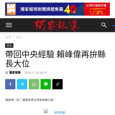
首頁
政治
政治
帶回中央經驗 賴峰偉再拚縣
長大位
由
獨家報導
-
2018-11-02 20:10
賴峰偉（右）獲國民黨主席吳敦義力挺。