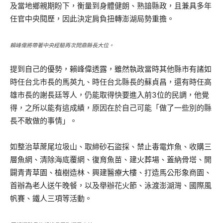
及當地鄉親期盼下，衡量到身體健朗、熟諳縣政，且兼具多年
任官中央閱歷，因此決定肩負扭轉澎湖局勢重擔。
賴峰偉將帶著中央經驗再次問鼎縣長大位。
提到自己的優勢，賴峰偉透露，雖然執政當時其他縣市有諸如
時任台北市長的馬英九、時任台北縣長的蘇貞昌，還有時任高
雄市長的謝長廷等人，仍能取得快要進入前3位的民調，他覺
得，之所以能有這成績，原因在於自己可能「做了一些別的縣
長不敢做的事情」。
如整治草蓆尾垃圾山、取締砂石盜採、禁止毒電炸魚、收購三
層魚網、清除海底覆網、復育魚苗、建火葬場、蓋納骨塔、開
闢青青草園、植樹造林、興建醫療大樓、打造馬公形象商園、
首辦為老人送午晚餐，以及舉辦花火節、泳渡澎湖灣、國際風
帆賽、鐵人三項等活動。