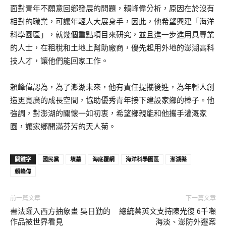
面對青年不願意回鄉發展的問題，賴峰偉分析，原因在於沒有
相對的職業，可讓年輕人大展身手，因此，他希望興建「海洋
科學園區」，就幾個重點項目來研究，並且進一步進用具專業
的人士，在租稅和土地上幫助廠商，優先起用外地的澎湖高科
技人才，讓他們能回家工作。
賴峰偉認為，為了澎湖未來，他有責任提攜後進，為年輕人創
造更寬廣的成長空間，協助優秀青年接下建設家鄉的棒子。他
強調，對澎湖的關懷一如初衷，希望鄉親能和他攜手灌溉家
園，讓家鄉開滿芬芳的天人菊。
關鍵字
國民黨
墳墓
海底覆網
海洋科學園區
澎湖縣
賴峰偉
前一篇文章
下一篇文章
書法躍入西方抽象畫 吳日勤的
總統蔡英文支持陳光復 6千噸
作品被世界看見
海淡、澎防外遷案