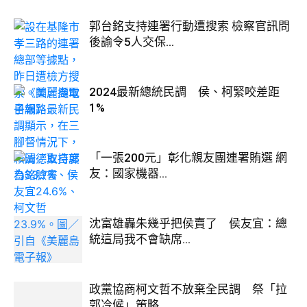
郭台銘支持連署行動遭搜索 檢察官訊問
後諭令5人交保...
2024最新總統民調 侯、柯緊咬差距
1%
「一張200元」彰化親友團連署賄選 網
友：國家機器...
沈富雄轟朱幾乎把侯賣了 侯友宜：總
統這局我不會缺席...
政黨協商柯文哲不放棄全民調 祭「拉
郭冷候」策略