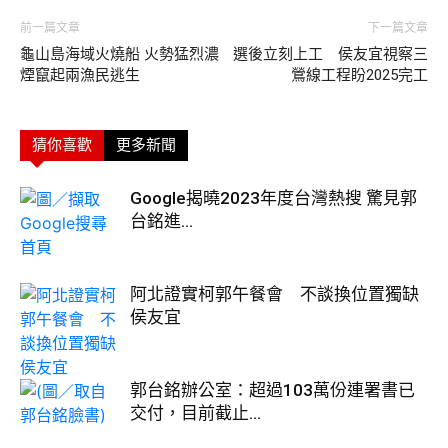
前一篇文章
下一篇文章
龜山島海域火燒船 火勢猛烈濃
選後立刻上工 侯友宜視察三
煙竄起兩漁民逃生
鶯線工程盼2025完工
猜你喜歡
更多新聞
Google揭曉2023年度台灣熱搜 驚見郭
台銘進...
阿北證實柯郭午餐會 不談換位置獨缺
侯友宜
郭台銘辦公室：超過103萬份連署書已
交付，目前截止...