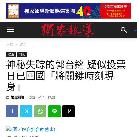
首頁
政治
政治
訂閱
神秘失踪的郭台銘 疑似投票
日已回國「將關鍵時刻現
身」
由
獨家報導
-
2024-01-14 17:33