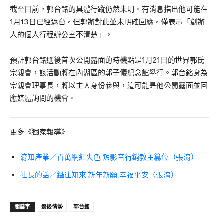
截至目前，郭台銘的具體行蹤仍然未明。有消息指出他可能在
1月13日已經返台，但郭辦對此並未明確回應，僅表示「創辦
人的個人行程辦公室不清楚」。
預計郭台銘選後首次公開露面的時機點是1月21日的世界郭氏
宗親會，該活動將在內湖區的郭子儀紀念館舉行。郭台銘身為
宗親會理事長，將以主人身份參與，這可能是他公開露面並回
應媒體詢問的機會。
更多《獨家報導》
淯知產業／百萬網紅失色 短影音行銷教主篡位（張淯）
社長的話／鑑往知來 新年新願 幸福平安（張淯）
關鍵字
選後情勢
郭台銘