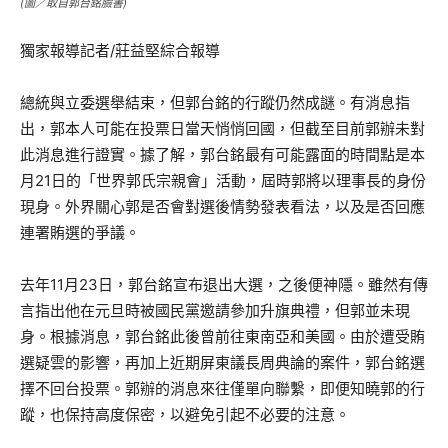
(圖／取自郭台銘臉書)
獨家報導記者/莊益堅綜合報導
總統與立委選舉結束，但郭台銘的行蹤仍然成謎。有消息指
出，郭本人可能在投票日當天悄悄回國，但截至目前郭辦未對
此消息進行證實。據了解，郭台銘最有可能露面的時間點是本
月21日的「世界郭氏宗親會」活動，屆時郭將以理事長的身份
現身。外界關心郭是否會對選後情勢發表看法，以及是否回應
連署賄選的爭議。
去年11月23日，郭台銘宣布退出大選，之後便神隱。雖然有傳
言指出他在元旦時被國民黨邀請參加升旗典禮，但郭並未現
身。根據消息，郭台銘此後曾前往東南亞和美國。由於遭受賄
選疑雲的影響，再加上近期屏東議長周典論的案件，郭台銘選
擇不回台投票。郭辦的消息來往僅單向聯繫，即便知曉郭的行
蹤，也保持高度保密，以避免引起不必要的注意。