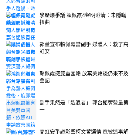
學歷爆爭議 賴佩霞4聲明澄清：未隱瞞
扭曲
郭董宣布賴佩霞當副手 媒體人：救了高
虹安
賴佩霞擁雙重國籍 放棄美籍恐仍來不及
登記
副手果然是「造浪者」 郭台銘奪聲量第
一
高虹安爭議影響柯文哲選情 竟被這事解