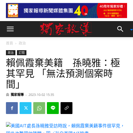
首頁
政治
政治
訂閱
賴佩霞棄美籍 孫曉雅：極
其罕見 「無法預測個案時
間」
由
獨家報導
-
2023-10-02 15:35