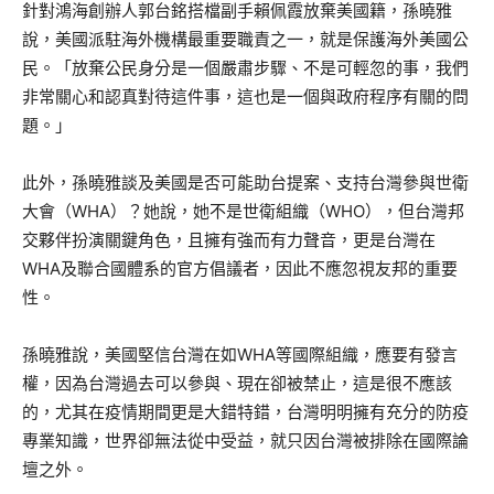
針對鴻海創辦人郭台銘搭檔副手賴佩霞放棄美國籍，孫曉雅
說，美國派駐海外機構最重要職責之一，就是保護海外美國公
民。「放棄公民身分是一個嚴肅步驟、不是可輕忽的事，我們
非常關心和認真對待這件事，這也是一個與政府程序有關的問
題。」
此外，孫曉雅談及美國是否可能助台提案、支持台灣參與世衛
大會（WHA）？她說，她不是世衛組織（WHO），但台灣邦
交夥伴扮演關鍵角色，且擁有強而有力聲音，更是台灣在
WHA及聯合國體系的官方倡議者，因此不應忽視友邦的重要
性。
孫曉雅說，美國堅信台灣在如WHA等國際組織，應要有發言
權，因為台灣過去可以參與、現在卻被禁止，這是很不應該
的，尤其在疫情期間更是大錯特錯，台灣明明擁有充分的防疫
專業知識，世界卻無法從中受益，就只因台灣被排除在國際論
壇之外。