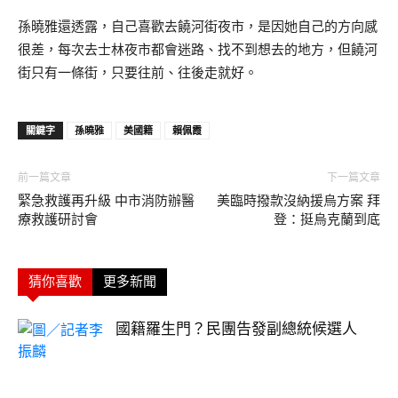
孫曉雅還透露，自己喜歡去饒河街夜市，是因她自己的方向感
很差，每次去士林夜市都會迷路、找不到想去的地方，但饒河
街只有一條街，只要往前、往後走就好。
關鍵字
孫曉雅
美國籍
賴佩霞
前一篇文章
下一篇文章
緊急救護再升級 中市消防辦醫
美臨時撥款沒納援烏方案 拜
療救護研討會
登：挺烏克蘭到底
猜你喜歡
更多新聞
國籍羅生門？民團告發副總統候選人