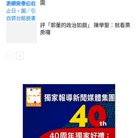
圍
評「郭董的政治如戲」 陳學聖：就看票
房囉