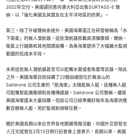
2022年交付。美國還同意向澳大利亞出售SURTASS-E 聲
納，以「強化美國及其盟友在太平洋地區的防禦」。
第三，除了升級聲納系統外，美國海軍還正在研發被稱為「水
下衛星」的無人潛航器，這些潛航器搭載高清攝像頭、聲納、
衛星上行鏈路和其他間諜設備，為美海軍提供了大幅擴大監視
範圍的低成本手段。
未來這些無人潛航器甚至可以配備水雷或者魚雷等武器。除此
之外，美國海軍目前採購了22艘由總部位於舊金山的
Saildrone 公司生產的「航海家」太陽能無人艇，這種無人艇
可配備智能攝像頭和各種傳感器，Saildrone 公司聲稱，儘管
美國海軍還未大量採購，但該公司已經準備好每年為海軍供應
數百艘無人艇，用於監視和偵察任務。
關於美國長期以來在世界各地開展情報活動，中國外交部發言
人汪文斌曾在2月13日例行記者會上曾表示，長期以來，美國