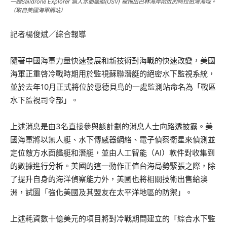
一艘Saildrone Explorer 無人水面艦艇(USV) 被拖出巴林海岸附近的阿拉伯灣海域。
（取自美國海軍網站）
記者楊俊斌／綜合報導
隨著中國海軍力量快速發展和新技術對海戰的快速改變，美國
海軍正重啓冷戰時期用於監視蘇聯潛艇的絕密水下監視系統，
並於去年10月正式將位於惠德貝島的一處監測站命名為「戰區
水下監視司令部」。
上述消息是由3名直接參與該計劃的消息人士向路透披露。美
國海軍將以無人艇、水下傳感器網絡、電子偵察衛星來偵測並
定位敵方水面艦艇和潛艇，並由人工智能（AI）軟件對收集到
的數據進行分析。美國的這一動作正值台海局勢緊張之際，除
了提升自身的海洋偵察能力外，美國也將相關技術出售給澳
洲，試圖「強化美國及其盟友在太平洋地區的防禦」。
上述耗資數十億美元的項目將對冷戰期間建立的「綜合水下監