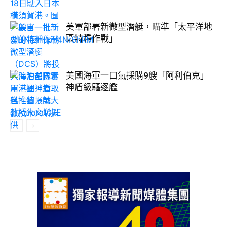
美軍部署新微型潛艇，瞄準「太平洋地
區特種作戰」
美國海軍一口氣採購9艘「阿利伯克」
神盾級驅逐艦