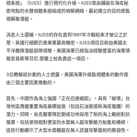
視系統」（IUSS）進行現代化升級。IUSS是由鋪設在海底秘
密地點的水聲偵聽系統組成的偵察網絡，最初建立的目的是監
視蘇聯潛艇。
消息人士還稱，IUSS的存在直到1991年冷戰結束才被公之於
眾，其運行細節仍是美軍最高機密，IUSS項目目前由美國太
平洋艦隊潛艇部隊領導，美國海軍已經指派經驗豐富的海軍情
報官員斯蒂芬尼·摩爾上校負責這一項目。
3位瞭解該計劃的人士透露，美國海軍升級監視體系的動作是
由三個主要因素推動的。
首先，中國作為海上強國「正在迅速崛起」，具有「破壞」台
灣地區周邊重要海底基礎設施（包括石油管道和海底電纜）的
潛力。同時，烏克蘭軍隊近期成功地採用了新的海上戰術對抗
俄軍，包括使用相對便宜的水面無人艇攻擊敵方船隻和橋樑，
這些行動顯示了大型水面艦艇在無人武器攻擊面前的脆弱性。