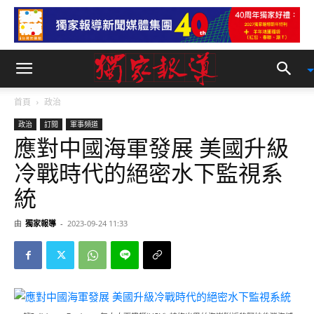
首頁
政治
政治
訂閱
軍事頻道
應對中國海軍發展 美國升級
冷戰時代的絕密水下監視系
統
由
獨家報導
-
2023-09-24 11:33