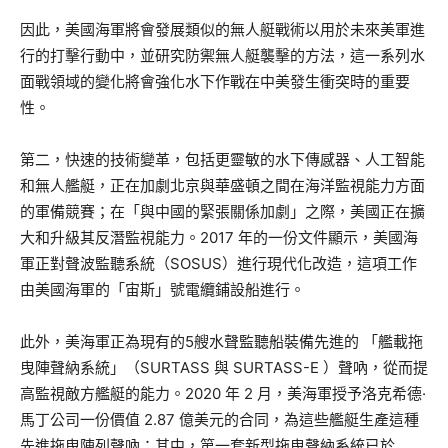
因此，美國海軍將會發展類似的無人艇戰術以用於未來美軍進
行的打擊行動中，並研究防禦無人艇襲擊的方法，這一系列水
面戰領域的變化將會強化水下作戰在中美發生衝突時的重要
性。
第二，快速的技術變革，包括更靈敏的水下傳感器、人工智能
和無人艦艇，正在加劇北京與華盛頓之間在海洋監視能力方面
的軍備競賽；在「與中國的緊張關係加劇」之際，美國正在擴
大和升級其反潛監視能力。2017 年的一份文件顯示，美國海
軍正對聲波監聽系統（SOSUS）進行現代化改造，這項工作
由美國海軍的「宙斯」號電纜鋪設船進行。
此外，美海軍正為現有的5艘水聲監聽船裝備先進的 「艦載拖
曳陣聲納系統」（SURTASS 與 SURTASS-E ）聲吶，從而提
高監視敵方艦艇的能力。2020 年 2 月，美海軍授予洛克希德·
馬丁公司一份價值 2.87 億美元的合同，為這些艦艇生產這種
先進拖曳陣列聲吶；其中，第一套新型拖曳聲納系統已於