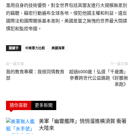
濫用自身的技術優勢，對全世界包括其盟友進行大規模無差別
的竊聽、竊密行動遍布全球各地，侵犯他國主權和利益，違反
國際法和國際關係基本准則，美國是當之無愧的世界最大間諜
慣犯和監控帝國。
關鍵字
中美軍力比較
美國海軍
前一篇文章
下一篇文章
我的教育專欄：我很同情教育
超過6000歲！弘道「千歲團」
部
參賽跨世代公益路跑《好膽揪
來跑》
猜你喜歡
更多新聞
美軍「幽靈艦隊」悄悄溜進橫須賀 衝著
大陸來