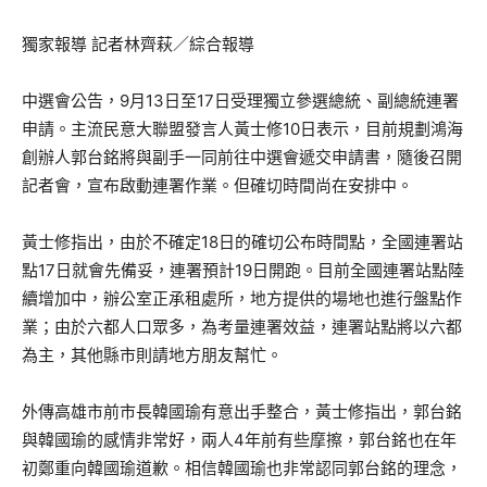
獨家報導 記者林齊萩／綜合報導
中選會公告，9月13日至17日受理獨立參選總統、副總統連署
申請。主流民意大聯盟發言人黃士修10日表示，目前規劃鴻海
創辦人郭台銘將與副手一同前往中選會遞交申請書，隨後召開
記者會，宣布啟動連署作業。但確切時間尚在安排中。
黃士修指出，由於不確定18日的確切公布時間點，全國連署站
點17日就會先備妥，連署預計19日開跑。目前全國連署站點陸
續增加中，辦公室正承租處所，地方提供的場地也進行盤點作
業；由於六都人口眾多，為考量連署效益，連署站點將以六都
為主，其他縣市則請地方朋友幫忙。
外傳高雄市前市長韓國瑜有意出手整合，黃士修指出，郭台銘
與韓國瑜的感情非常好，兩人4年前有些摩擦，郭台銘也在年
初鄭重向韓國瑜道歉。相信韓國瑜也非常認同郭台銘的理念，