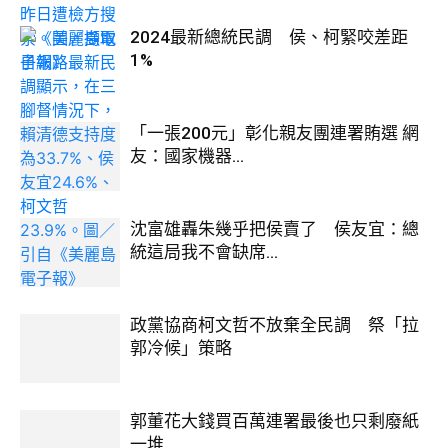
2024最新總統民調 侯、柯緊咬差距
1%
「一張200元」彰化親友團連署賄選 網
友：國家機器...
沈富雄轟朱幾乎把侯賣了 侯友宜：總
統這局我不會缺席...
政黨協商柯文哲不放棄全民調 祭「拉
郭冷候」策略
郭董花大錢買百萬連署最後也只剩廢紙
一堆