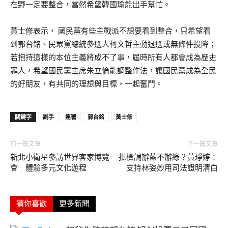
在野一定要整合，當然希望韓國瑜能出手幫忙。
黃士修表示， 國民黨有些主戰派不想要看到整合，只希望看
到郭台銘、民眾黨總統參選人柯文哲主動退選或無條件投降；
若抱持這樣的本位主義將成不了事，屆時所有人都會成為歷史
罪人，希望國民黨主席朱立倫能調整作法，讓國民黨成為全民
的好朋友，有共同的理想與目標，一起奮鬥。
關鍵字
副手
連署
郭台銘
黃士修
前一篇文章
下一篇文章
新北小衛星參訪世界客家博覽
批檢調辦藍不辦綠？黃琤婷：
會 體驗多元文化遊程
支持林姿妙用司法證明清白
猜你喜歡
更多新聞