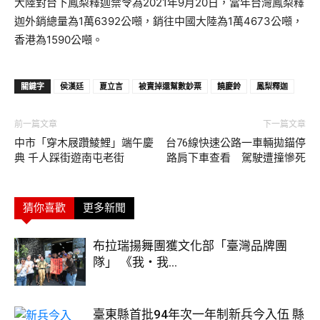
大陸對台下鳳梨釋迦禁令為2021年9月20日，當年台灣鳳梨釋
迦外銷總量為1萬6392公噸，銷往中國大陸為1萬4673公噸，
香港為1590公噸。
關鍵字
侯漢廷
夏立言
被賣掉還幫數鈔票
饒慶鈴
鳳梨釋迦
前一篇文章
下一篇文章
中市「穿木屐躦鯪鯉」端午慶
台76線快速公路一車輛拋錨停
典 千人踩街遊南屯老街
路肩下車查看 駕駛遭撞慘死
猜你喜歡
更多新聞
布拉瑞揚舞團獲文化部「臺灣品牌團
隊」 《我・我...
臺東縣首批94年次一年制新兵今入伍 縣