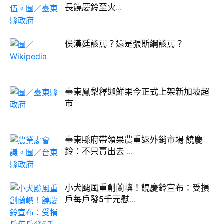
長饒慶鈴至火...
侯漢廷該罵？還是張斯綱該罵？
臺東鳳梨釋迦鮮果今正式上架新加坡超
市
臺東縣府帶領果農重返外銷市場 饒慶
鈴：不只賣出去 ...
小犬颱風重創蘭嶼！饒慶鈴宣布：受損
戶每戶發5千元慰...