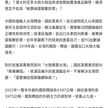
票」？澳大利亞多次與大陸協商求助開放農漁產品解禁，賴清
德怎不批其「被賣掉還幫數鈔票」？
中國恢復輸入台灣釋迦，國民黨表示，這也證明長久以來國民
黨所主張兩岸交流對話、關注基層民生、務實解決問題路線的
正確性和有效性；侯漢廷強調，若出口水果就叫跪著、被賣掉
還幫數鈔票，近年來最跪下的就是民進黨自己，並PO出數據
圖顯示，2016年起，台灣的鳳梨、釋迦、蓮霧出口大陸大幅
增長。
對於民進黨賣東西就叫「大陸需要台灣」；國民黨賣東西就叫
「跪著賺錢」，侯漢廷痛斥民進滿腦反中，不會解決台灣問
題，「還要讓這個黨繼續執政？」
2022年一整年外銷的鳳梨釋迦有4397公噸，銷往香港的有
3975公噸，鳳梨釋迦的外銷主力仍是對岸，依舊占九成。