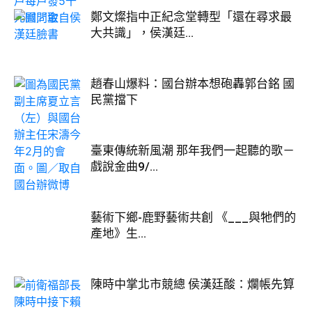
鄭文燦指中正紀念堂轉型「還在尋求最
大共識」，侯漢廷...
趙春山爆料：國台辦本想砲轟郭台銘 國
民黨擋下
臺東傳統新風潮 那年我們一起聽的歌－
戲說金曲9/...
藝術下鄉-鹿野藝術共創 《___與牠們的
產地》生...
陳時中掌北市競總 侯漢廷酸：爛帳先算