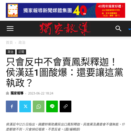
首頁
政治
政治
訂閱
只會反中不會賣鳳梨釋迦！
侯漢廷1圖酸爆：還要讓這黨
執政？
由
獨家報導
-
2023-06-22 18:24
侯漢廷今(22)日指出，饒慶鈴幫助農民出口鳳梨釋迦，民進黨及農委會不僅無能、什
麼都做不到，只會抹紅唱衰、不思反省。(圖/編輯部)