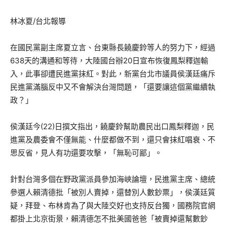
林冰夏/台北報導
在國民黨副主席夏立言、台東縣長饒慶鈴等人的努力下，經過
638天的溝通和等待，大陸國台辦20日宣布恢復鳳梨釋迦輸
入，此事卻遭民進黨抹紅。對此，新黨台北市議員侯漢廷痛斥
民進黨滿腦反中又不會解決台灣問題，「還要讓這個黨繼續執
政？」
侯漢廷今(22)日撰文指出，饒慶鈴幫助農民出口鳳梨釋迦，民
進黨及農委會不僅無能、什麼都做不到，還只會抹紅唱衰、不
思反省，見人有功還要攻擊，「無恥可鄙」。
針對台灣多個在野政黨派員參加海峽論壇，民進黨主席、總統
參選人賴清德批「被別人賣掉，還替別人數鈔票」，侯漢廷質
疑，拜登、布林肯為了與大陸交好也支持反台獨，國務院官網
都掛上北京街景，賴清德怎不批美國爸爸「被賣掉還幫數鈔