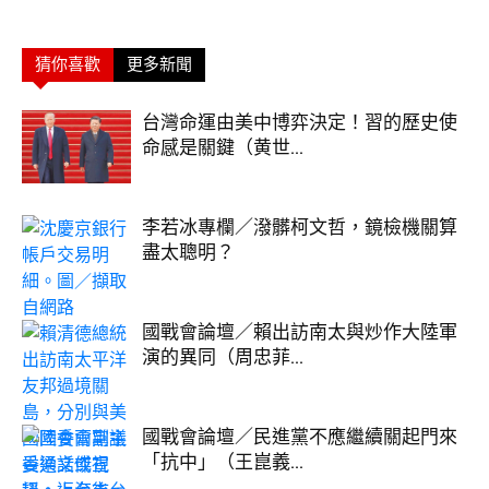
猜你喜歡
更多新聞
台灣命運由美中博弈決定！習的歷史使
命感是關鍵（黄世...
李若冰專欄／潑髒柯文哲，鏡檢機關算
盡太聰明？
國戰會論壇／賴出訪南太與炒作大陸軍
演的異同（周忠菲...
國戰會論壇／民進黨不應繼續關起門來
「抗中」（王崑義...