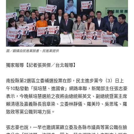
圖／翻攝自民進黨臉書、民進黨提供
獨家報導【記者張英傑／台北報導】
南投縣第2選區立委補選投票在即，民主進步黨今（3）日上
午10點發動「挺培慧、進國會」網路串聯，新聞部主任張志豪
表示，今晚蔡培慧選前之夜將由總統蔡英文、副總統暨黨主席
賴清德及嘉義縣長翁章梁、立委林靜儀、羅美玲、吳思瑤、羅
致政等黨公職到場力挺。
張志豪也說，一早也邀請黨籍立委及各縣市議員等黨公職在臉