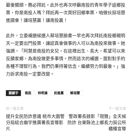
最後關頭，務必拜託。此外也再次呼籲南投的青年學子返鄉投
票，你是南投人嗎？拜託再一次買好回鄉車票，咱做伙挺培慧
進國會！讓培慧贏！讓南投贏！
此外，立委補選候選人蔡培慧臉書一早也再次拜託南投鄉親明
天一定要出門投票，讓認真會做事的人可以為南投來做事。她
強調，「阿慧是南投的女兒，在這裡出生、長大，希望可以來
反饋家鄉，為南投做更多事情。然而這次的補選，面對對手的
各種不理智行為，我們仍秉持著信念，繼續努力到最後。」強
力訴求南投一定要改變。
關鍵字
南投
林明溱
民進黨
蔡培慧
前一篇文章
下一篇文章
提升全民防詐意識 桃市大園警
警政署長錄影「現聲」全天候
分局結合廟宇推廣署長宣導影
防詐 台東縣池上鄉長力挺公所
片
櫃檯宣導