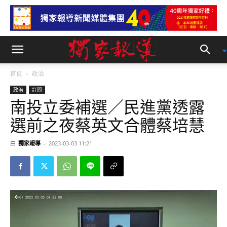
首頁
政治
政治
訂閱
南投立委補選／民進黨透露
選前之夜蔡英文合體蔡培慧
由
獨家報導
-
2023-03-03 11:21