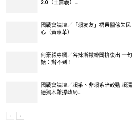
2.0（王崑義）...
國戰會論壇／「賴友友」裙帶關係失民
心（黃惠華）
何豪毅專欄／谷辣斯撇緋聞拚復出 一句
話：辦不到！
國戰會論壇／賴系、非賴系暗較勁 賴清
德獨木難撐政局...