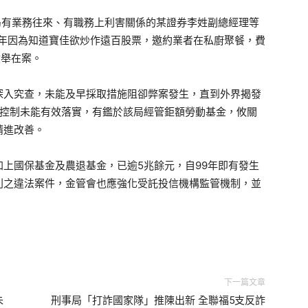
局有業務往來、有職務上利害關係的某證券李姓副總經理等
0年因為知道寶佳欲炒作遠百股票，邀約業者在私廚聚餐，費
檢舉在案。
深入究查，未能及早採取措施阻卻弊案發生，直到外界揭發
部控制未能有效落實，有鑑於該局經管鉅額勞動基金，攸關
精進改善。
上國保基金及農退基金，已逾5兆餘元，自99年即有發生
利之違法案件，金管會也應強化受託投信機構監管機制，並
下一篇文章
朱
刑事局「打詐國家隊」推陳出新 全聯福5支反詐