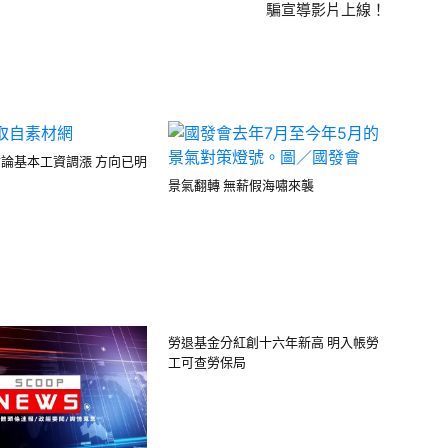
騙宣導影片上線！
討論基本工資調漲 方向已明
景氣翻轉 無薪假海嘯來襲
勞退基金分紅創十六年新高 明入帳勞
工可查勞保局