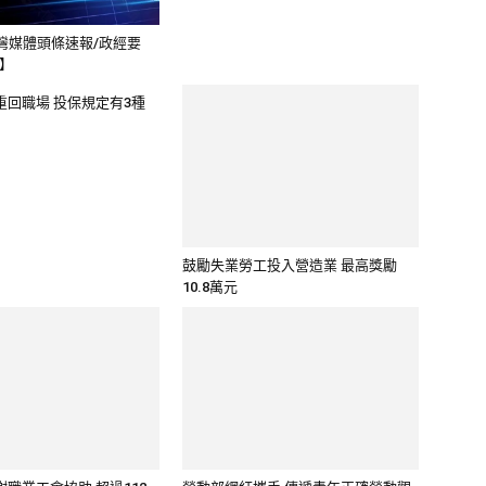
灣媒體頭條速報/政經要
集】
重回職場 投保規定有3種
鼓勵失業勞工投入營造業 最高獎勵
10.8萬元
職業工會協助 超過112
勞動部網紅攜手 傳遞青年正確勞動觀
..
念