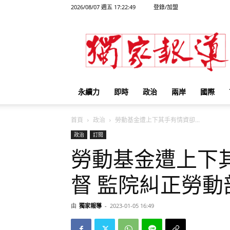
2026/08/07 週五 17:22:49
登錄/加盟
獨
家
報
導
永續力
即時
政治
兩岸
國際
首頁
政治
勞動基金遭上下其手有情資卻...
政治
訂閱
勞動基金遭上下
督 監院糾正勞動
由
獨家報導
-
2023-01-05 16:49