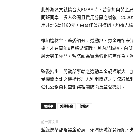
此外游迺文就讀台大EMBA時，曾參加與勞金
同班同學，多人公開且費用分攤之餐敘，202
用共計6萬1160元，由寶佳公司核銷，均遭人
雖頻遭檢舉，監委調查，勞動部、勞金局卻未
後，才在同年9月將游調職，其內部稽核、內
廣大勞工權益，監院認為實應強化稽查作為，
監委指出，勞動部所轄之勞動基金規模最大，加
受機關委託之機構經理人利用職務之便謀取私
強化公務員利益衝突相關防範及監管機制。
關鍵字
勞動基金
勞動部
前一篇文章
藍綠選舉都陷黑金疑慮 賴清德喊深惡痛絕、