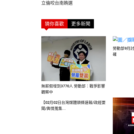
立倫咬台南賄選
猜你喜歡
更多新聞
勞動部9月
確
無薪假增到3770人 勞動部：戰爭影響
觀察中
【02月02日台灣媒體頭條速報/政經要
聞/輿情蒐集...