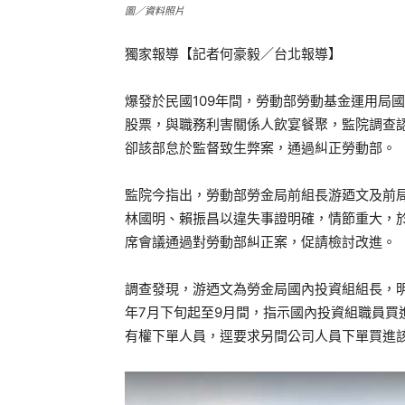
圖／資料照片
獨家報導【記者何豪毅／台北報導】
爆發於民國109年間，勞動部勞動基金運用局
股票，與職務利害關係人飲宴餐聚，監院調查認
卻該部怠於監督致生弊案，通過糾正勞動部。
監院今指出，勞動部勞金局前組長游廼文及前
林國明、賴振昌以違失事證明確，情節重大，於
席會議通過對勞動部糾正案，促請檢討改進。
調查發現，游迺文為勞金局國內投資組組長，明
年7月下旬起至9月間，指示國內投資組職員買進
有權下單人員，逕要求另間公司人員下單買進