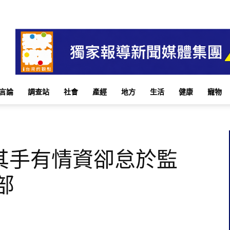
言論
調查站
社會
產經
地方
生活
健康
寵物
其手有情資卻怠於監
部