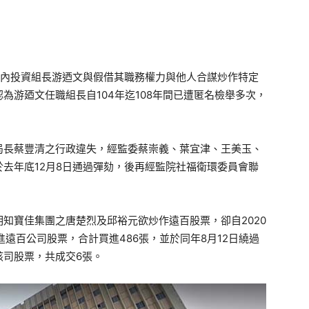
國內投資組長游迺文與假借其職務權力與他人合謀炒作特定
為游廼文任職組長自104年迄108年間已遭匿名檢舉多次，
局長蔡豐清之行政違失，經監委蔡崇義、葉宜津、王美玉、
去年底12月8日通過彈劾，後再經監院社福衛環委員會聯
知寶佳集團之唐楚烈及邱裕元欲炒作遠百股票，卻自2020
遠百公司股票，合計買進486張，並於同年8月12日繞過
該司股票，共成交6張。