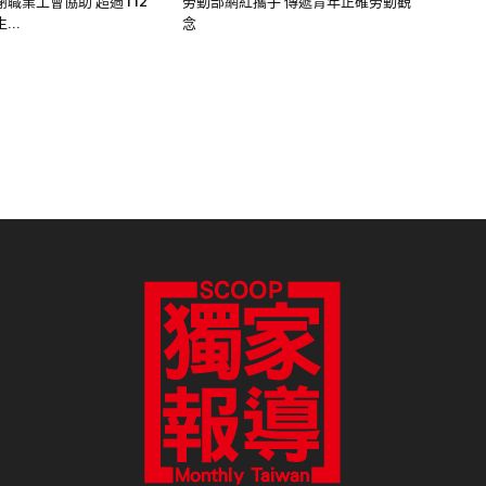
報真導正、報真導善
爆料信箱：scooptwed@gmail.com
讀者投書：scooptwre@gmail.com
電子書訂閱
雜誌平面廣告刊登價目表
網路廣告刊登
隱私權說明
授權申請