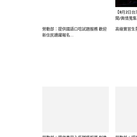
【8月2日台
聞/輿情蒐
勞動部：提供國語口唸試題服務 歡迎
高級實習生
新住民踴躍報名...
勞動部：提供專家入廠輔導服務 創造
勞動部：感謝
勞資雙贏關係
萬勞工獲得生.