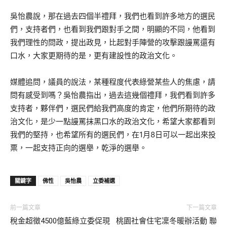
吳怡農說，那在過去四個半禮拜，我們也看到許多地方的選民
們，支持者們，也看到我們跟對手之間，明顯的不同，他看到
我們理性的問政，提出政見，比起對手陣營的攻擊跟謾罵還有
口水，大家更期待的是，更有建設性的政治文化。
媒體追問，議員的說法，某種程度代表綠營某些人的焦慮，請
問有感受到嗎？吳怡農指出，過去這幾個禮拜，我們看到許多
支持者，夥伴們，選民們給我們高度的肯定，他們所期待的政
治文化，是少一點謾罵抹黑口水的政治文化，希望大家都看到
我們的堅持，也希望所有的選民們，在1月8日可以一起出來投
票，一起支持正向的選舉，乾淨的選舉。
關鍵字
佛性
吳怡農
立委補選
前一篇文章
下一篇文章
稅金超徵4500億藍綠立委促現
桃園社會住宅凜冬暖辦活動 聯