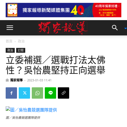
首頁
政治
政治
訂閱
立委補選／選戰打法太佛
性？吳怡農堅持正向選舉
由
獨家報導
-
2023-01-03 11:41
圖／吳怡農競選團隊提供