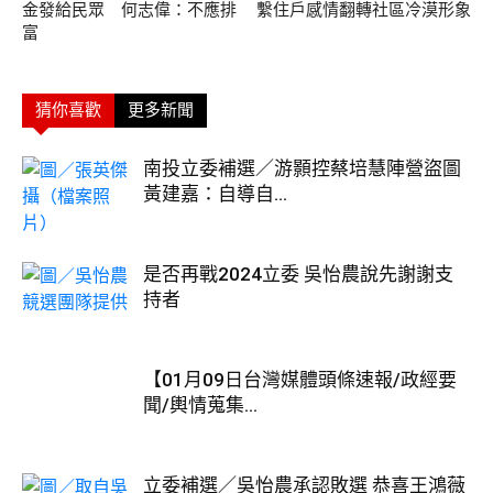
金發給民眾 何志偉：不應排
繫住戶感情翻轉社區冷漠形象
富
猜你喜歡
更多新聞
南投立委補選／游顥控蔡培慧陣營盜圖
黃建嘉：自導自...
是否再戰2024立委 吳怡農說先謝謝支
持者
【01月09日台灣媒體頭條速報/政經要
聞/輿情蒐集...
立委補選／吳怡農承認敗選 恭喜王鴻薇