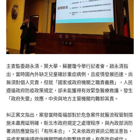
主查監委趙永清、葉大華、蘇麗瓊今舉行記者會，趙永清指
出，當時國內外缺乏兒童確診重症病例，且疫情發展迅速，尚
無須對個人究責，但就「國家或政府機關之職責義務」，人民
遵循政府防疫政策規定，卻未能獲得有效緊急醫療救護，發生
「政府失靈」效應，中央與地方主管機關均難卸其責。
糾正案文指出，案發當時衛福部對於危急案件就醫流程管制措
施未盡周延明確，新北市政府規定之處理程序，與內政部消防
署消防應變指引「有所未合」，又未依政府資訊公開法意旨，
妥處家屬申請提供機關間橫向聯繫錄音檔，有傷政府威信。