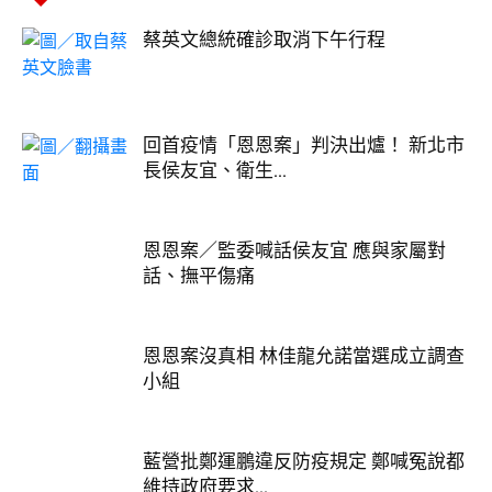
蔡英文總統確診取消下午行程
回首疫情「恩恩案」判決出爐！ 新北市
長侯友宜、衛生...
恩恩案／監委喊話侯友宜 應與家屬對
話、撫平傷痛
恩恩案沒真相 林佳龍允諾當選成立調查
小組
藍營批鄭運鵬違反防疫規定 鄭喊冤說都
維持政府要求...