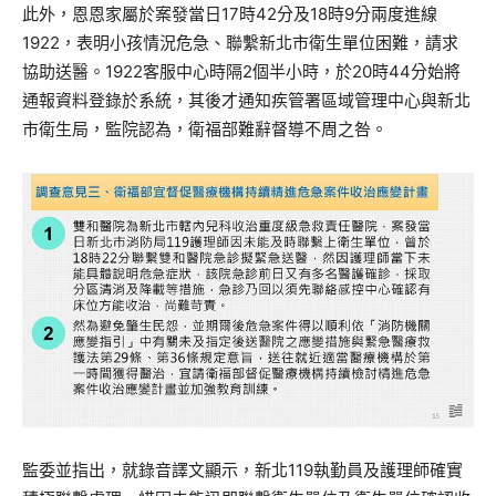
此外，恩恩家屬於案發當日17時42分及18時9分兩度進線
1922，表明小孩情況危急、聯繫新北市衛生單位困難，請求
協助送醫。1922客服中心時隔2個半小時，於20時44分始將
通報資料登錄於系統，其後才通知疾管署區域管理中心與新北
市衛生局，監院認為，衛福部難辭督導不周之咎。
監委並指出，就錄音譯文顯示，新北119執勤員及護理師確實