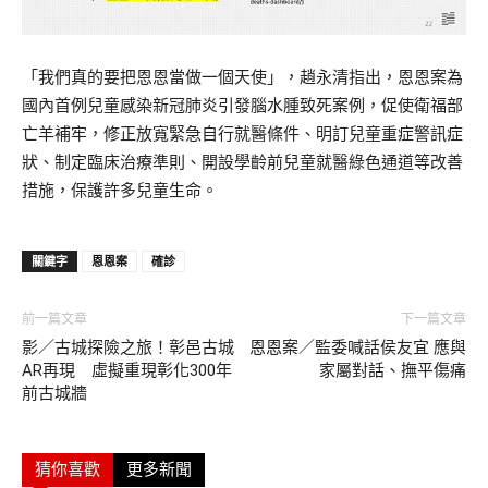
「我們真的要把恩恩當做一個天使」，趙永清指出，恩恩案為
國內首例兒童感染新冠肺炎引發腦水腫致死案例，促使衛福部
亡羊補牢，修正放寬緊急自行就醫條件、明訂兒童重症警訊症
狀、制定臨床治療準則、開設學齡前兒童就醫綠色通道等改善
措施，保護許多兒童生命。
關鍵字
恩恩案
確診
前一篇文章
下一篇文章
影／古城探險之旅！彰邑古城
恩恩案／監委喊話侯友宜 應與
AR再現 虛擬重現彰化300年
家屬對話、撫平傷痛
前古城牆
猜你喜歡
更多新聞