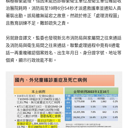
積極聯繫處理，惜因未能迅即聯繫衛生單位及衛生單位確認收
治醫院耗時，消防局至19時6分54秒才派遣救護車並通知人員
著裝出勤。該局雖無延宕之故意，然疏於修正「處理流程圖」
且教育訓練不足，難卸疏失之責。
另就錄音譯文，監委也發現新北市消防局與家屬間之往來通話
及消防局與衛生局間之往來通話，聯繫處理過程中竟有6通電
話一再重複確認個案姓名、出生年月日、身分證字號、地址等
個資，顯示行政效能不彰。