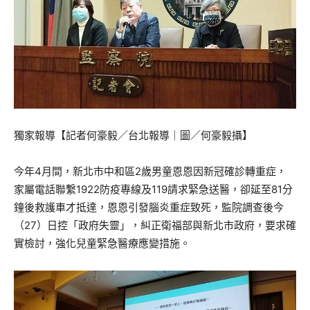
獨家報導【記者何豪毅／台北報導｜圖／何豪毅攝】
今年4月間，新北市中和區2歲男童恩恩因新冠確診轉重症，
家屬電話聯繫1922防疫專線及119請求緊急送醫，卻延至81分
鐘後救護車才抵達，恩恩引發腦炎重症致死，監院調查後今
（27）日控「政府失靈」，糾正衛福部與新北市政府，要求確
實檢討，強化兒童緊急醫療應變措施。