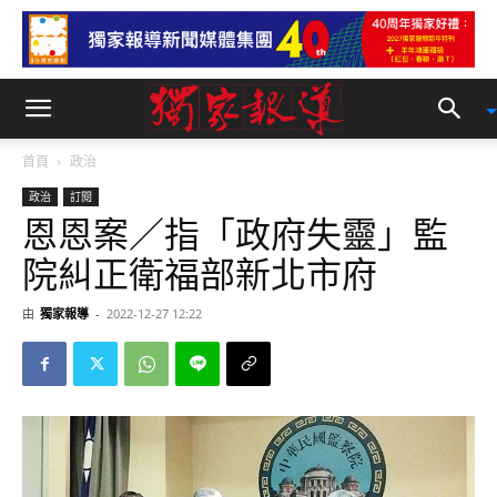
首頁
政治
政治
訂閱
恩恩案／指「政府失靈」監
院糾正衛福部新北市府
由
獨家報導
-
2022-12-27 12:22