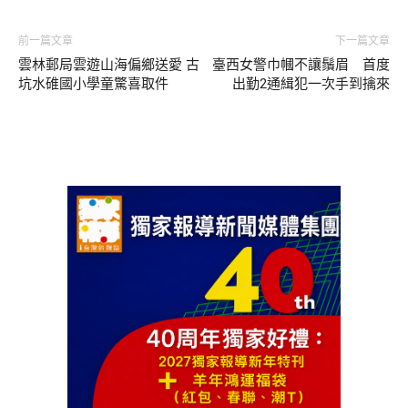
前一篇文章
下一篇文章
雲林郵局雲遊山海偏鄉送愛 古
臺西女警巾幗不讓鬚眉 首度
坑水碓國小學童驚喜取件
出勤2通緝犯一次手到擒來