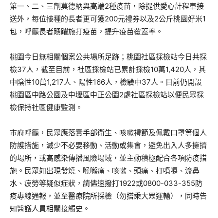
第一、二、三劑莫德納與高端2種疫苗，除提供愛心計程車接
送外，每位接種的長者更可獲200元禮券以及2公斤桃園好米1
包，呼籲長者踴躍施打疫苗，提升疫苗覆蓋率。
桃園今日無相關個案公共場所足跡；桃園社區採檢站今日共採
檢37人，截至目前，社區採檢站已累計採檢10萬1,420人，其
中陰性10萬1,217人、陽性166人，檢驗中37人。目前仍開設
桃園區中路公園及中壢區中正公園2處社區採檢站以便民眾採
檢保持社區健康監測。
市府呼籲，民眾應落實手部衛生、咳嗽禮節及佩戴口罩等個人
防護措施，減少不必要移動、活動或集會，避免出入人多擁擠
的場所，或高感染傳播風險場域，並主動積極配合各項防疫措
施。民眾如出現發燒、喉嚨痛、咳嗽、頭痛、打噴嚏、流鼻
水、疲勞等疑似症狀，請儘速撥打1922或0800-033-355防
疫專線通報，並至醫療院所採檢（勿搭乘大眾運輸），同時告
知醫護人員相關接觸史。