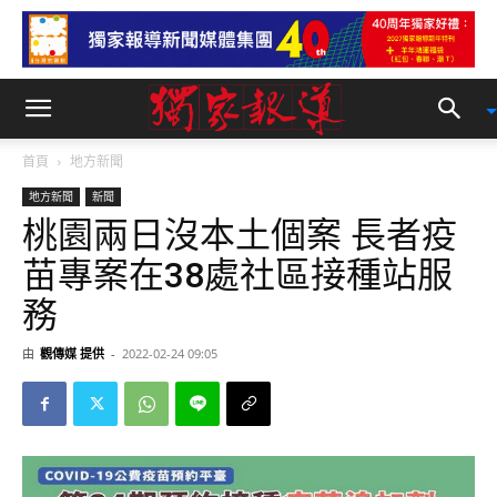
首頁
地方新聞
地方新聞
新聞
桃園兩日沒本土個案 長者疫
苗專案在38處社區接種站服
務
由
觀傳媒 提供
-
2022-02-24 09:05