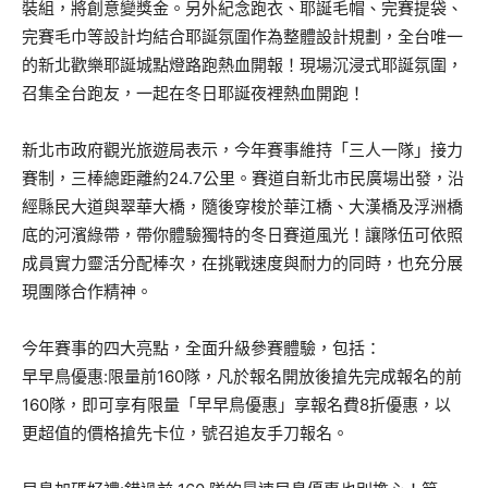
裝組，將創意變獎金。另外紀念跑衣、耶誕毛帽、完賽提袋、
完賽毛巾等設計均結合耶誕氛圍作為整體設計規劃，全台唯一
的新北歡樂耶誕城點燈路跑熱血開報！現場沉浸式耶誕氛圍，
召集全台跑友，一起在冬日耶誕夜裡熱血開跑！
新北市政府觀光旅遊局表示，今年賽事維持「三人一隊」接力
賽制，三棒總距離約24.7公里。賽道自新北市民廣場出發，沿
經縣民大道與翠華大橋，隨後穿梭於華江橋、大漢橋及浮洲橋
底的河濱綠帶，帶你體驗獨特的冬日賽道風光！讓隊伍可依照
成員實力靈活分配棒次，在挑戰速度與耐力的同時，也充分展
現團隊合作精神。
今年賽事的四大亮點，全面升級參賽體驗，包括：
早早鳥優惠:限量前160隊，凡於報名開放後搶先完成報名的前
160隊，即可享有限量「早早鳥優惠」享報名費8折優惠，以
更超值的價格搶先卡位，號召追友手刀報名。