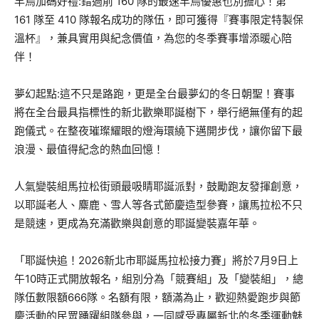
早鳥加碼好禮:錯過前 160 隊的最速早鳥優惠也別擔心！第
161 隊至 410 隊報名成功的隊伍，即可獲得『賽事限定特製保
溫杯』，兼具實用與紀念價值，為您的冬季賽事增添暖心陪
伴！
夢幻起點:這不只是路跑，更是全台最夢幻的冬日朝聖！賽事
將在全台最具指標性的新北歡樂耶誕樹下，舉行絕無僅有的起
跑儀式。在整夜璀璨耀眼的燈海環繞下邁開步伐，讓你留下最
浪漫、最值得紀念的熱血回憶！
人氣變裝組馬拉松街頭最吸睛耶誕派對，鼓勵跑友發揮創意，
以耶誕老人、麋鹿、雪人等各式節慶造型參賽，讓馬拉松不只
是競速，更成為充滿歡樂與創意的耶誕變裝嘉年華。
「耶誕快追！2026新北市耶誕馬拉松接力賽」將於7月9日上
午10時正式開放報名，組別分為「競賽組」及「變裝組」，總
隊伍數限額666隊。名額有限，額滿為止，歡迎熱愛跑步與節
慶活動的民眾踴躍組隊參與，一同感受專屬新北的冬季運動魅