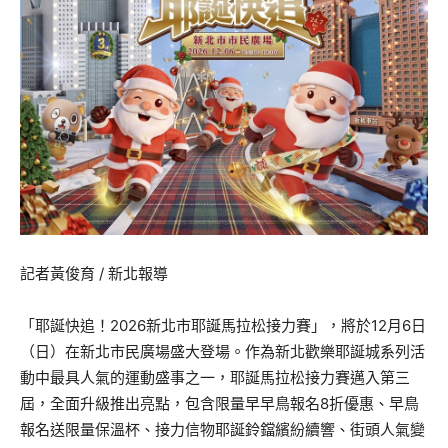
記者黃俊育 / 新北報導
「耶誕快追！2026新北市耶誕馬拉松接力賽」，將於12月6日
（日）在新北市民廣場盛大登場。作為新北歡樂耶誕城系列活
動中最具人氣的運動盛事之一，耶誕馬拉松接力賽邁入第三
屆，全面升級推出亮點，包含限量早早鳥報名8折優惠、早鳥
報名送限量保溫杯、接力信物耶誕鈴鐺繽紛續響、街頭人氣變