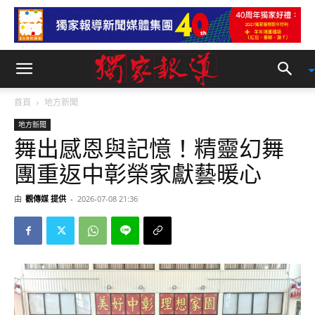
首頁
地方新聞
地方新聞
舞出感恩與記憶！精靈幻舞
團重返中彰榮家獻藝暖心
由
觀傳媒 提供
-
2026-07-08 21:36