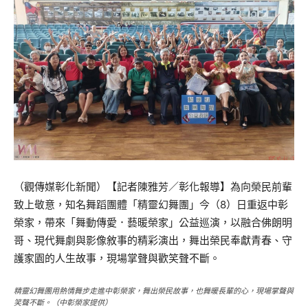
（觀傳媒彰化新聞）【記者陳雅芳／彰化報導】為向榮民前輩
致上敬意，知名舞蹈團體「精靈幻舞團」今（8）日重返中彰
榮家，帶來「舞動傳愛．藝暖榮家」公益巡演，以融合佛朗明
哥、現代舞劇與影像敘事的精彩演出，舞出榮民奉獻青春、守
護家園的人生故事，現場掌聲與歡笑聲不斷。
精靈幻舞團用熱情舞步走進中彰榮家，舞出榮民故事，也舞暖長輩的心，現場掌聲與
笑聲不斷。（中彰榮家提供）