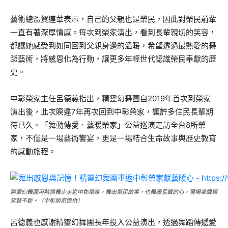
藝術總監賀連華表示，自己的父親也是榮民，因此對榮民前輩
一直有著深厚情感。每次到榮家演出，看到長輩親切的笑容，
都讓她感受到如同回到父親身邊的溫暖，希望透過最熱愛的舞
蹈藝術，將感恩化為行動，讓更多年輕世代認識榮民奉獻的歷
史。
中彰榮家主任呂德義指出，精靈幻舞團自2019年首次到榮家
演出後，此次睽違7年再次回到中彰榮家，讓許多住民長輩期
待已久。「舞動傳愛．藝暖榮家」公益巡演走訪全台8所榮
家，不僅是一場藝術饗宴，更是一場結合生命故事與歷史教育
的感動旅程。
精靈幻舞團用熱情舞步走進中彰榮家，舞出榮民故事，也舞暖長輩的心，現場掌聲與
笑聲不斷。（中彰榮家提供）
呂德義也感謝精靈幻舞團長年投入公益演出，透過舞蹈傳遞愛