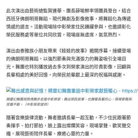
此次演出由藝術總監賀連華、團長薛喻鮮率領團員登台，結合
西班牙佛朗明哥舞蹈、現代舞劇及影像敘事，將舞蹈化為傳遞
情感的語言。活動現場除中彰榮家住民踴躍參與，也邀請彰化
榮民服務處等單位共同欣賞，現場座無虛席，氣氛熱烈。
演出由泰雅族小朋友帶來《娃娃的故事》揭開序幕，接續登場
的佛朗明哥舞蹈，以強烈節奏與充滿張力的舞姿吸引全場目
光。舞團也特別播放過去多次到榮家演出的珍貴影像，回顧與
長輩相處的美好回憶，向榮民前輩獻上最深的祝福與感謝。
精靈幻舞團用熱情舞步走進中彰榮家，舞出榮民故事，也舞暖長輩的心，現場掌聲與
笑聲不斷。（中彰榮家提供）
隨著音樂旋律流動，舞者邀請長輩一起互動，不少住民跟著節
奏揮手、拍打節拍，臉上露出燦爛笑容，現場掌聲、歡笑聲交
織，展現藝術陪伴長輩、療癒心靈的力量。