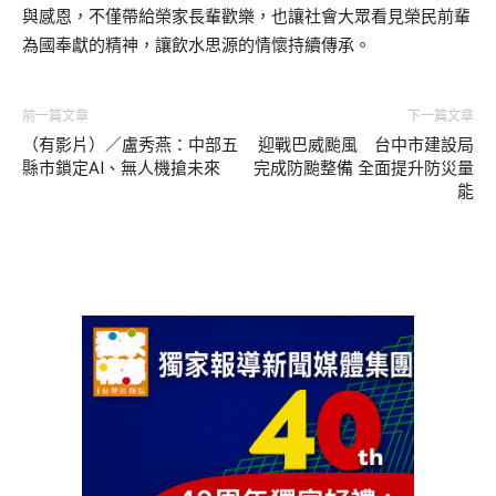
與感恩，不僅帶給榮家長輩歡樂，也讓社會大眾看見榮民前輩
為國奉獻的精神，讓飲水思源的情懷持續傳承。
前一篇文章
下一篇文章
（有影片）／盧秀燕：中部五
迎戰巴威颱風 台中市建設局
縣市鎖定AI、無人機搶未來
完成防颱整備 全面提升防災量
能