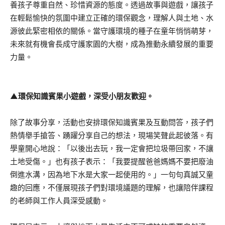
養孩子尊重自然、珍惜資源的態度。透過故事與遊戲，讓孩子
在輕鬆愉快的氛圍中建立正確的環保觀念，理解人與土地、水
源彼此緊密相依的關係。當守護環境的種子在童年悄悄萌芽，
未來就有機會長成守護家園的大樹，成為推動永續發展的重要
力量。
▲環保知識賓果小遊戲，深受小朋友歡迎。
除了故事分享，活動也安排環保知識賓果及互動問答，孩子們
熱情舉手搶答、踴躍分享自己的想法，現場笑聲此起彼落。有
學童開心地說：「以後出去玩，我一定會把垃圾帶回家，不讓
土地受傷。」也有孩子表示：「我要提醒爸爸媽媽不要把廢油
倒進水溝，因為地下水是大家一起使用的。」一句句真誠又童
趣的回應，不僅展現孩子們對環境議題的理解，也讓陪伴課程
的老師與工作人員深受感動。