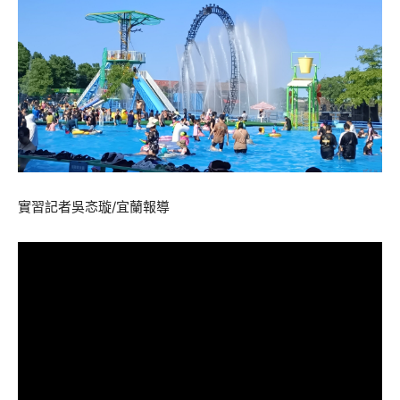
實習記者吳忞璇/宜蘭報導