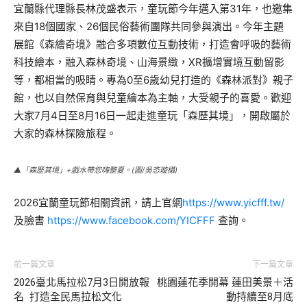
宜蘭縣代理縣長林茂盛表示，童玩節今年邁入第31年，也邀集
來自18個國家、26個民俗藝術團隊共同參與演出。今年主題
展館《森繪奇境》融合多項數位互動技術，打造會呼吸的藝術
科技繪本，融入森林奇境、山海景緻，XR擴增實境互動留影
等，都相當的吸睛。專為0至6歲幼兒打造的《森林派對》親子
館，也以自然保育與兒童繪本為主軸，大受親子的喜愛。歡迎
大家7月4日至8月16日一起走進童玩「森歷其境」，開啟屬於
大家的森林探險旅程。
▲「森歷其境」+戲水帶您嗨整夏。(圖/吳忞璇攝)
2026宜蘭童玩節相關資訊，請上官網
https://www.yicfff.tw/
及臉書
https://www.facebook.com/YICFFF
查詢。
前一篇文章
下一篇文章
2026臺北馬拉松7月3日開放報
桃園蓮花季開幕 蓮田美景＋活
名 打造全民馬拉松文化
動持續至8月底