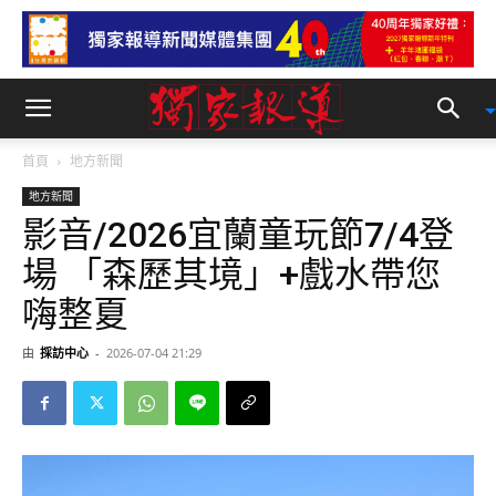
首頁
地方新聞
地方新聞
影音/2026宜蘭童玩節7/4登
場 「森歷其境」+戲水帶您
嗨整夏
由
採訪中心
-
2026-07-04 21:29