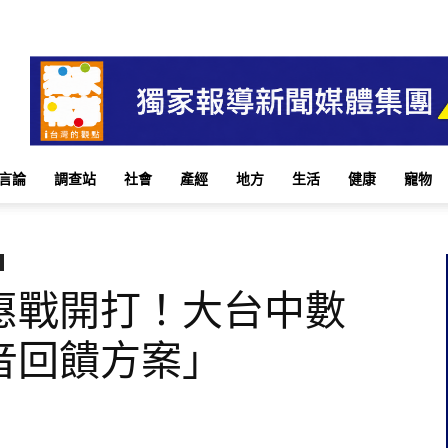
言論
調查站
社會
產經
地方
生活
健康
寵物
惠戰開打！大台中數
音回饋方案」