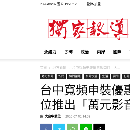
2026/08/07 週五 19:20:12
登錄/加盟
獨
家
報
導
永續力
即時
政治
兩岸
國際
首頁
地方新聞
台中寬頻申裝優惠戰開打！大...
地方新聞
新聞
熱門話題
新聞快遞
生活
要聞
訂閱
台中寬頻申裝優
位推出「萬元影
由
大台中數位
-
2026-07-02 14:39