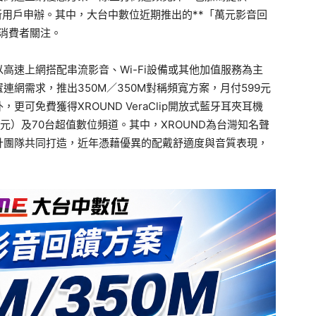
新用戶申辦。其中，大台中數位近期推出的**「萬元影音回
中消費者關注。
高速上網搭配串流影音、Wi-Fi設備或其他加值服務為主
網需求，推出350M／350M對稱頻寬方案，月付599元
可免費獲得XROUND VeraClip開放式藍牙耳夾耳機
月租0元）及70台超值數位頻道。其中，XROUND為台灣知名聲
計團隊共同打造，近年憑藉優異的配戴舒適度與音質表現，