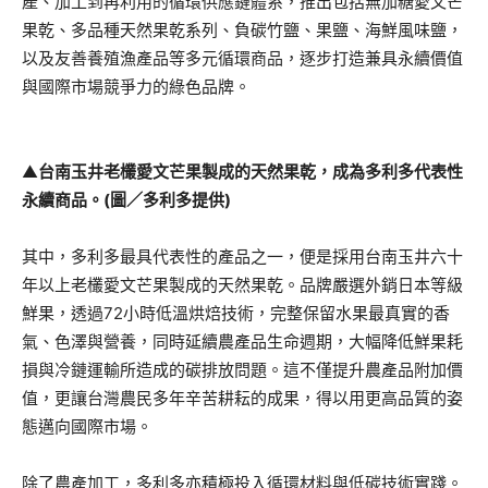
產、加工到再利用的循環供應鏈體系，推出包括無加糖愛文芒
果乾、多品種天然果乾系列、負碳竹鹽、果鹽、海鮮風味鹽，
以及友善養殖漁產品等多元循環商品，逐步打造兼具永續價值
與國際市場競爭力的綠色品牌。
▲
台南玉井老欉愛文芒果製成的天然果乾，成為多利多代表性
永續商品
。(圖／多利多提供)
其中，多利多最具代表性的產品之一，便是採用台南玉井六十
年以上老欉愛文芒果製成的天然果乾。品牌嚴選外銷日本等級
鮮果，透過72小時低溫烘焙技術，完整保留水果最真實的香
氣、色澤與營養，同時延續農產品生命週期，大幅降低鮮果耗
損與冷鏈運輸所造成的碳排放問題。這不僅提升農產品附加價
值，更讓台灣農民多年辛苦耕耘的成果，得以用更高品質的姿
態邁向國際市場。
除了農產加工，多利多亦積極投入循環材料與低碳技術實踐。