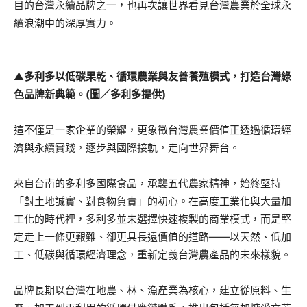
目的台灣永續品牌之一，也再次讓世界看見台灣農業於全球永
續浪潮中的深厚實力。
▲
多利多以低碳果乾、循環農業與友善養殖模式，打造台灣綠
色品牌新典範
。(圖／多利多提供)
這不僅是一家企業的榮耀，更象徵台灣農業價值正透過循環經
濟與永續實踐，逐步與國際接軌，走向世界舞台。
來自台南的多利多國際食品，承襲五代農家精神，始終堅持
「對土地誠實、對食物負責」的初心。在高度工業化與大量加
工化的時代裡，多利多並未選擇快速複製的商業模式，而是堅
定走上一條更艱難、卻更具長遠價值的道路——以天然、低加
工、低碳與循環經濟理念，重新定義台灣農產品的未來樣貌。
品牌長期以台灣在地農、林、漁產業為核心，建立從原料、生