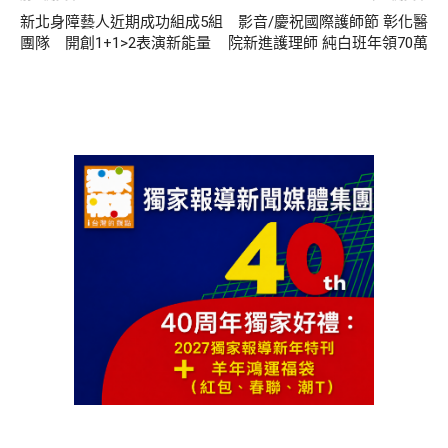
新北身障藝人近期成功組成5組
影音/慶祝國際護師節 彰化醫
團隊 開創1+1>2表演新能量
院新進護理師 純白班年領70萬