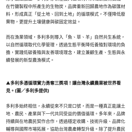
在竹鹽製程中所產生的生物炭，品牌重新回歸農地作為碳匯材
料，形成真正「從土地、回到土地」的循環模式，不僅降低廢
棄物，更提升土壤健康與碳固定效益。
而在漁業領域，多利多則導入「魚、草、羊」自然共生系統，
以自然循環取代化學管理，透過生態平衡降低養殖對環境的負
擔，實踐低碳養殖與友善環境理念，建立兼顧生產、生態與永
續發展的新型農漁模式。
▲
多利多憑循環實力勇奪三獎項！讓台灣永續農業被世界看
見
。(圖／多利多提供)
多利多始終相信，永續從來不只是口號，而是一種真正能讓土
地、農民、產業與下一代共同受益的價值循環。多年來，品牌
持續與在地農民契作合作，透過穩定收購、技術升級、品牌化
輔導與國際市場拓展，協助台灣農產轉型升級。除了提升農民