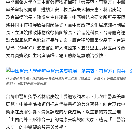
中國醫藥大學立夫中醫藥博物館舉辦「藥美容．有醫方」中醫
藥美容特展開幕，邀請江安世校長與夫人楊美惠、林昭庚院士
及高尚德館長、陳悦生主任秘書、中西醫結合研究所所長張恆
鴻共同主持特展啟幕開顏儀式，臺中市政府文化局施純福副局
長、立法院議政博物館徐仙卿館長、曾瑞乾科長、台灣體育運
動大學奧林匹克館執行長許立宏、慶合建設董事李晶玉、台灣
思瑪（SMOG）氣密窗創辦人陳國定、五常里里長林玉惠等藝
文界貴賓及師生出席踴躍，場面熱絡氣氛融洽愉快。
江安世校長伉儷、林昭庚院士及高尚德館長共同為「藥美容．有醫方」特展啟幕開顏
留影。（圖/記者廖妙茜拍攝）
台灣中醫針灸學者林昭庚院士受邀致詞表示，此次中醫藥美容
展覽，中醫學院教師們把古代醫書裡的美容智慧，結合現代中
醫藥在皮膚保養、體質調理的研究成果，以生動的方式呈現
「由內而外、形神合一」的健康美容觀給大家，體現「上醫治
未病」的中醫藥的智慧與美學。