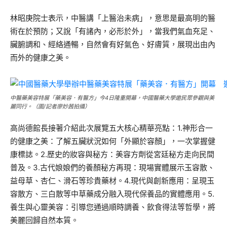
林昭庚院士表示，中醫講「上醫治未病」，意思是最高明的醫
術在於預防；又說「有諸內，必形於外」，當我們氣血充足、
臟腑調和、經絡通暢，自然會有好氣色、好膚質，展現出由內
而外的健康之美。
中醫藥美容特展「藥美容．有醫方」今4日隆重開幕，中國醫藥大學邀民眾參觀與美
麗同行。（圖/記者廖妙茜拍攝）
高尚德館長接著介紹此次展覽五大核心精華亮點：1.神形合一
的健康之美：了解五臟狀況如何「外顯於容顏」，一次掌握健
康標誌。2.歷史的妝容與秘方：美容方劑從宮廷秘方走向民間
普及。3.古代娘娘們的養顏秘方再現：現場實體展示玉容散、
益母草、杏仁、滑石等珍貴藥材。4.現代與創新應用：呈現玉
容散方、三白散等中草藥成分融入現代保養品的實體應用。5.
養生與心靈美容：引導您通過順時調養、飲食得法等哲學，將
美麗回歸自然本質。