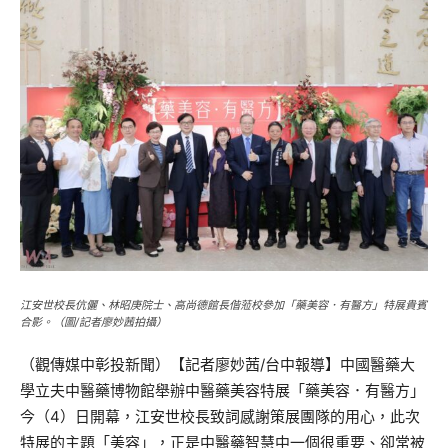
江安世校長伉儷、林昭庚院士、高尚德館長偕蒞校參加「藥美容．有醫方」特展貴賓
合影。（圖/記者廖妙茜拍攝）
（觀傳媒中彰投新聞）【記者廖妙茜/台中報導】中國醫藥大
學立夫中醫藥博物館舉辦中醫藥美容特展「藥美容．有醫方」
今（4）日開幕，江安世校長致詞感謝策展團隊的用心，此次
特展的主題「美容」，正是中醫藥智慧中一個很重要、卻常被