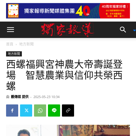
首頁
地方新聞
地方新聞
西螺福興宮神農大帝壽誕登
場 智慧農業與信仰共榮西
螺
由
觀傳媒 提供
-
2025-05-23 10:34