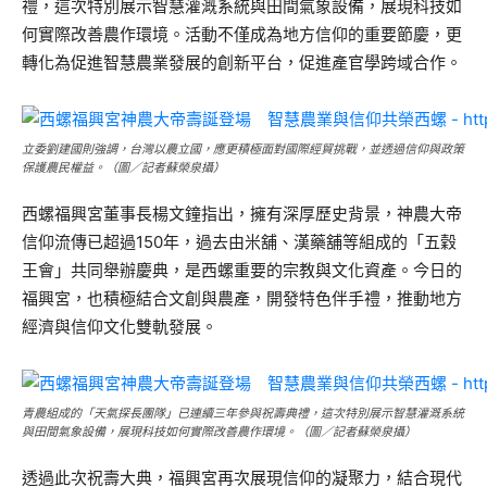
禮，這次特別展示智慧灌溉系統與田間氣象設備，展現科技如
何實際改善農作環境。活動不僅成為地方信仰的重要節慶，更
轉化為促進智慧農業發展的創新平台，促進產官學跨域合作。
立委劉建國則強調，台灣以農立國，應更積極面對國際經貿挑戰，並透過信仰與政策
保護農民權益。（圖／記者蘇榮泉攝）
西螺福興宮董事長楊文鐘指出，擁有深厚歷史背景，神農大帝
信仰流傳已超過150年，過去由米舖、漢藥舖等組成的「五穀
王會」共同舉辦慶典，是西螺重要的宗教與文化資產。今日的
福興宮，也積極結合文創與農產，開發特色伴手禮，推動地方
經濟與信仰文化雙軌發展。
青農組成的「天氣探長團隊」已連續三年參與祝壽典禮，這次特別展示智慧灌溉系統
與田間氣象設備，展現科技如何實際改善農作環境。（圖／記者蘇榮泉攝）
透過此次祝壽大典，福興宮再次展現信仰的凝聚力，結合現代