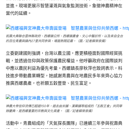
並進。現場更展示智慧灌溉與氣象監測技術，象徵神農精神在
當代的延續。
祝壽大典聯合雲林縣政府、西螺鎮公所、西螺鎮農會、文心中醫診所，以及來自全台
的百位青農與鎮內27里共同參與，場面熱鬧莊嚴。（圖／記者蘇榮泉攝）
立委劉建國則強調，台灣以農立國，應更積極面對國際經貿挑
戰，並透過信仰與政策保護農民權益。他呼籲政府在國際談判
中應以農民利益為優先考量。西螺鎮長廖秋萍也致詞表示，科
技進步帶動農業轉型，她感謝青農與在地農民多年來齊心協力
推廣西螺農產，也祈願五穀豐登、民生富足。
神農大帝信仰流傳已超過150年，過去由米舖、漢藥舖等組成的「五穀王會」共同舉
辦慶典，是西螺重要的宗教與文化資產。（圖／記者蘇榮泉攝）
活動中，青農組成的「天氣探長團隊」已連續三年參與祝壽典