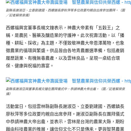
副縣長謝淑亞、立委劉建國、西螺鎮長廖秋萍等多位政要均親自出席參加團拜。（圖
／記者蘇榮泉攝）
西螺福興宮董事長楊文鐘表示，神農大帝素有「五穀王」之
稱，是農民、醫藥及釀造業的守護神。此次祝壽活動，以「播
種、耕耘、採收」為主題，不僅致敬神農大帝恩澤萬物，也象
徵農業的循環與繁盛。供品皆由各地青農嚴選準備，包括產銷
履歷蔬果、有機無毒農產，以及雲林良品，呈現一桌結合環
保、健康與祝福的壽宴。
副縣長謝淑亞與董事長楊文鐘在團拜儀式中，恭請神農大帝出龕。（圖／記者蘇榮泉
攝）
活動當日，包括雲林縣副縣長謝淑亞、立委劉建國、西螺鎮長
廖秋萍等多位政要均親自出席參拜。謝淑亞副縣長在團拜儀式
中恭請神農大帝出龕，並表示，雲林是台灣的農業大縣，期盼
藉由科技農業的推展，讓信仰文化不只是傳承，更與智慧農業