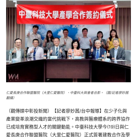
仁愛長庚合作聯盟醫院（大里仁愛醫院）、中臺科大與會者合影。（圖/記者廖妙茜
翻攝）
（觀傳媒中彰投新聞）【記者廖妙茜/台中報導】在少子化與
產業變革浪潮交織的當代挑戰下，高教與醫療體系的跨界協作
已成培育實務型人才的關鍵動能。中臺科技大學今(19)日與仁
愛長庚合作聯盟醫院（大里仁愛醫院）正式簽署建教合作及學