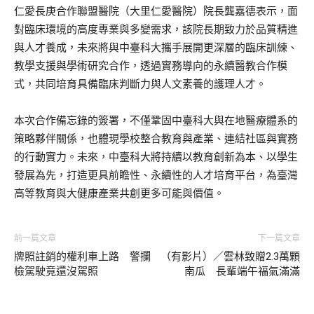
仁愛長庚合作聯盟醫院（大里仁愛醫院）院長龔嘉德表示，面
對臨床環境的高度專業與多變需求，該院長期致力於品質精進
與人才養成，未來將與中臺科大攜手展開更深層的臨床訓練、
教學支援與學術研究合作，透過實務導向的永續醫教合作模
式，共同培育具備臨床判斷力與人文素養的護理人才。
本次合作備忘錄的簽署，不僅鞏固中臺科大與在地醫療體系的
策略夥伴關係，也體現學校整合教育與產業、連結社區與實務
的行動實力。未來，中臺科大將持續以教育創新為本、以學生
發展為先，打造更具前瞻性、永續性的人才培育平台，為臺灣
高等教育與大健康產業共創更多可能與價值。
前一篇文章
下一篇文章
牌照註銷的權利車上路 警攔
（有影片）／雲林致贈2.3萬顆
檢駕駛竟還沒駕照
南瓜 長輩端午福氣滿滿