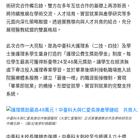
術研究合作備忘錄，雙方在多年互信合作的基礎上再添新頁，
將持續推展在學術交流、人才培育、實習就業與產學研究等多
元面向深化策略聯盟，透過實務導向與人才共育的結合，充分
展現醫教結盟的雙贏格局。
此次合作一大亮點，是為中臺科大護理系（二技、四技）及學
士後護理系學生量身打造的「護理公費生獎助學金」制度，每
位學生最高可獲得新臺幣24至48萬元獎助，讓學生在經濟無
虞下專注投入護理專業學習，並於畢業後順利接軌職場進入該
院醫療體系服務，建立「最後一哩」的職涯銜接機制，實現
「畢業即就業」的橋接，形塑從就學、實習到就業的完整支持
系統。
中臺科大與仁愛長庚合作聯盟醫院（大里仁愛醫院）正式簽署建教合作及學術研究合
作備忘錄。（圖/記者廖妙茜翻攝）
中臺科大校長陳錦杏強調，中臺科大創校至今將邁入六十週