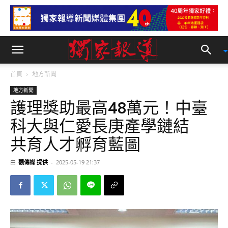
首頁
地方新聞
地方新聞
護理獎助最高48萬元！中臺
科大與仁愛長庚產學鏈結
共育人才孵育藍圖
由
觀傳媒 提供
-
2025-05-19 21:37