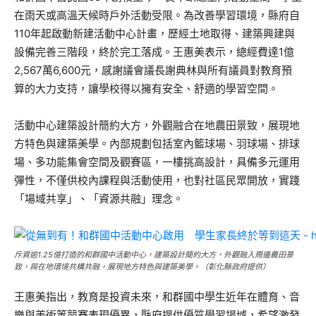
在雨天或高溫天候時戶外活動受限。為改善學習環境，縣府自
110年起啟動新建活動中心計畫，歷經土地取得、建築興建與
設備完善三階段，終於完工落成。王惠美表示，總經費達1億
2,567萬6,600元，感謝議會議長謝典林與所有議員對教育預
算的大力支持，讓學校得以擁有安全、舒適的學習空間。
活動中心建築設計簡約大方，外觀融合在地農田景致，展現地
方特色與建築美學。內部規劃包括室內籃球場、羽球場、排球
場、多功能集會空間及觀賽區，一樓挑高設計，具備多元運用
彈性，不僅供校內課程與活動使用，也對社區民眾開放，實踐
「場域共享」、「資源共融」理念。
斥資逾1.25億打造的和群國中活動中心，建築設計簡約大方，外觀融入周邊農田景
致，與在地環境共構共融，展現地方特色與建築美學。（彰化縣政府提供）
王惠美指出，教育是投資未來，和群國中學生近年在體育、音
樂與美術等競賽表現優異，縣府提供優質學習場域，希望激發