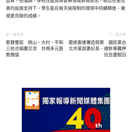
品質。他強調，學校在體育與管樂領域表現突出，相信在更完
善的設施支持下，學生能在無天候限制的環境中持續精進、展
現更亮眼的成績。
前一篇文章
下一篇文章
歌聲響起 桃山、大村、平和
罷綠委連署造假案 國民黨台
三校合唱團交流 共鳴多元藝
北市黨部書記長、總幹事羈押
教價值
抗告遭駁回