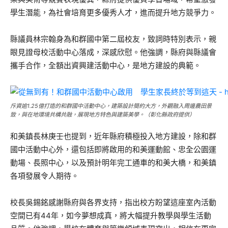
學生潛能，為社會培育更多優秀人才，進而提升地方競爭力。
縣議員林宗翰身為和群國中第二屆校友，致詞時特別表示，親
眼見證母校活動中心落成，深感欣慰。他強調，縣府與縣議會
攜手合作，全額出資興建活動中心，是地方建設的典範。
斥資逾1.25億打造的和群國中活動中心，建築設計簡約大方，外觀融入周邊農田景
致，與在地環境共構共融，展現地方特色與建築美學。（彰化縣政府提供）
和美鎮長林庚壬也提到，近年縣府積極投入地方建設，除和群
國中活動中心外，還包括即將啟用的和美運動館、忠全公園運
動場、長照中心，以及預計明年完工通車的和美大橋，和美鎮
各項發展令人期待。
校長吳錫銘感謝縣府與各界支持，指出校方盼望這座室內活動
空間已有44年，如今夢想成真，將大幅提升教學與學生活動