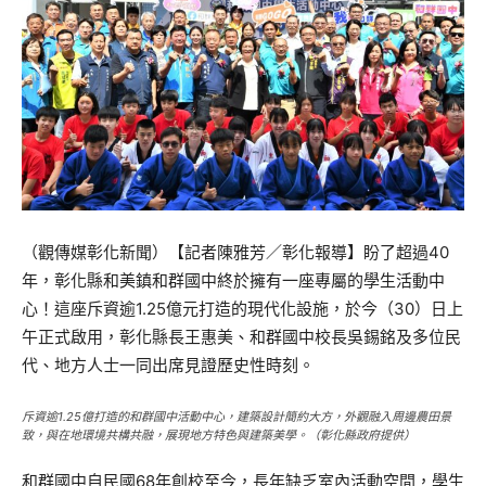
（觀傳媒彰化新聞）【記者陳雅芳／彰化報導】盼了超過40
年，彰化縣和美鎮和群國中終於擁有一座專屬的學生活動中
心！這座斥資逾1.25億元打造的現代化設施，於今（30）日上
午正式啟用，彰化縣長王惠美、和群國中校長吳錫銘及多位民
代、地方人士一同出席見證歷史性時刻。
斥資逾1.25億打造的和群國中活動中心，建築設計簡約大方，外觀融入周邊農田景
致，與在地環境共構共融，展現地方特色與建築美學。（彰化縣政府提供）
和群國中自民國68年創校至今，長年缺乏室內活動空間，學生