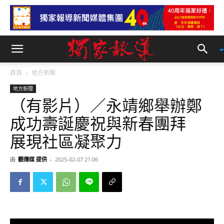
首頁
地方新聞
地方新聞
（有影片）／永靖鄉舉辦鄭
成功壽誕慶祝與新春團拜
展現社區凝聚力
由
觀傳媒 提供
-
2025-02-07 21:06