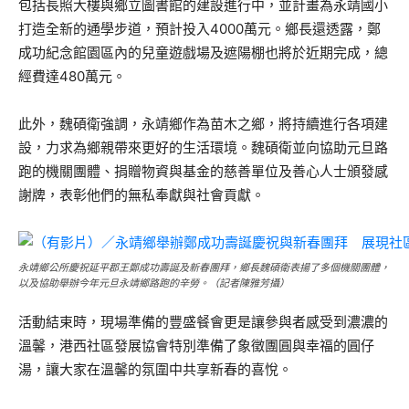
包括長照大樓與鄉立圖書館的建設進行中，並計畫為永靖國小
打造全新的通學步道，預計投入4000萬元。鄉長還透露，鄭
成功紀念館園區內的兒童遊戲場及遮陽棚也將於近期完成，總
經費達480萬元。
此外，魏碩衛強調，永靖鄉作為苗木之鄉，將持續進行各項建
設，力求為鄉親帶來更好的生活環境。魏碩衛並向協助元旦路
跑的機關團體、捐贈物資與基金的慈善單位及善心人士頒發感
謝牌，表彰他們的無私奉獻與社會貢獻。
永靖鄉公所慶祝延平郡王鄭成功壽誕及新春團拜，鄉長魏碩衛表揚了多個機關團體，
以及協助舉辦今年元旦永靖鄉路跑的辛勞。（記者陳雅芳攝）
活動結束時，現場準備的豐盛餐會更是讓參與者感受到濃濃的
溫馨，港西社區發展協會特別準備了象徵團圓與幸福的圓仔
湯，讓大家在溫馨的氛圍中共享新春的喜悅。