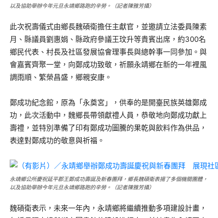
以及協助舉辦今年元旦永靖鄉路跑的辛勞。（記者陳雅芳攝）
此次祝壽儀式由鄉長魏碩衛擔任主獻官，並邀請立法委員陳素
月、縣議員劉惠娟、縣政府參議王玟升等貴賓出席，約300名
鄉民代表、村長及社區發展協會理事長與總幹事一同參加。與
會嘉賓齊聚一堂，向鄭成功致敬，祈願永靖鄉在新的一年裡風
調雨順、繁榮昌盛，鄉親安康。
鄭成功紀念館，原為「永奠宮」，供奉的是開臺民族英雄鄭成
功，此次活動中，魏鄉長帶領獻禮人員，恭敬地向鄭成功獻上
壽禮，並特別準備了印有鄭成功圖騰的果乾與飲料作為供品，
表達對鄭成功的敬意與祈福。
永靖鄉公所慶祝延平郡王鄭成功壽誕及新春團拜，鄉長魏碩衛表揚了多個機關團體，
以及協助舉辦今年元旦永靖鄉路跑的辛勞。（記者陳雅芳攝）
魏碩衛表示，未來一年內，永靖鄉將繼續推動多項建設計畫，