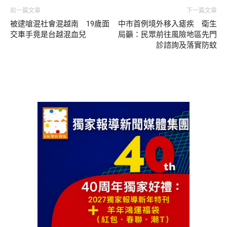
前一篇文章
下一篇文章
被逮嗆混社會混越南 19歲面
中市首例境外移入瘧疾 衛生
交車手竟是台越混血兒
局籲：民眾前往風險地區先門
診諮詢及落實防蚊